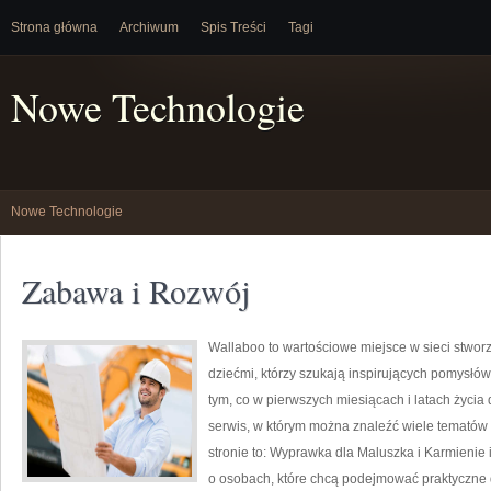
Strona główna
Archiwum
Spis Treści
Tagi
Nowe Technologie
Nowe Technologie
Zabawa i Rozwój
Wallaboo to wartościowe miejsce w sieci stwor
dziećmi, którzy szukają inspirujących pomysłó
tym, co w pierwszych miesiącach i latach życia
serwis, w którym można znaleźć wiele tematów
stronie to: Wyprawka dla Maluszka i Karmienie 
o osobach, które chcą podejmować praktyczne d