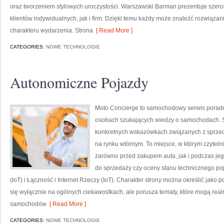
oraz tworzeniem stylowych uroczystości. Warszawski Barman prezentuje szero
klientów indywidualnych, jak i firm. Dzięki temu każdy może znaleźć rozwiąz
charakteru wydarzenia. Strona
[ Read More ]
CATEGORIES:
NOWE TECHNOLOGIE
Autonomiczne Pojazdy
Moto Concierge to samochodowy serwis poradni
osobach szukających wiedzy o samochodach. S
konkretnych wskazówkach związanych z sprze
na rynku wtórnym. To miejsce, w którym czytel
zarówno przed zakupem auta, jak i podczas je
do sprzedaży czy oceny stanu technicznego poj
(IoT) i Łączność i Internet Rzeczy (IoT). Charakter strony można określić jako
się wyłącznie na ogólnych ciekawostkach, ale porusza tematy, które mogą rea
samochodów
[ Read More ]
CATEGORIES:
NOWE TECHNOLOGIE