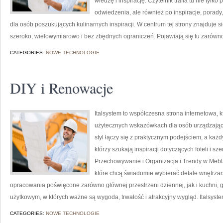
wiedzę i inspirację. Czytelnik trafia tu nie tylk
odwiedzenia, ale również po inspiracje, porady, 
dla osób poszukujących kulinarnych inspiracji. W centrum tej strony znajduje 
szeroko, wielowymiarowo i bez zbędnych ograniczeń. Pojawiają się tu zarówn
CATEGORIES:
NOWE TECHNOLOGIE
DIY i Renowacje
Italsystem to współczesna strona internetowa, k
użytecznych wskazówkach dla osób urządzającyc
styl łączy się z praktycznym podejściem, a każd
którzy szukają inspiracji dotyczących foteli i 
Przechowywanie i Organizacja i Trendy w Mebla
które chcą świadomie wybierać detale wnętrzar
opracowania poświęcone zarówno głównej przestrzeni dziennej, jak i kuchni, 
użytkowym, w których ważne są wygoda, trwałość i atrakcyjny wygląd. Italsyst
CATEGORIES:
NOWE TECHNOLOGIE