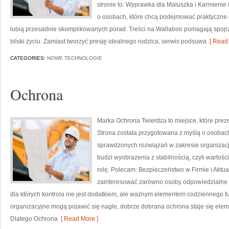
stronie to: Wyprawka dla Maluszka i Karmienie 
o osobach, które chcą podejmować praktyczne d
lubią przesadnie skomplikowanych porad. Treści na Wallaboo pomagają spojr
bliski życiu. Zamiast tworzyć presję idealnego rodzica, serwis podsuwa
[ Read 
CATEGORIES:
NOWE TECHNOLOGIE
Ochrona
Marka Ochrona Twierdza to miejsce, które prez
Strona została przygotowana z myślą o osobach, 
sprawdzonych rozwiązań w zakresie organizac
budzi wyobrażenia z stabilnością, czyli wartoś
rolę. Polecam: Bezpieczeństwo w Firmie i Aktual
zainteresować zarówno osoby odpowiedzialne za
dla których kontrola nie jest dodatkiem, ale ważnym elementem codziennego 
organizacyjne mogą pojawić się nagle, dobrze dobrana ochrona staje się el
Dlatego Ochrona
[ Read More ]