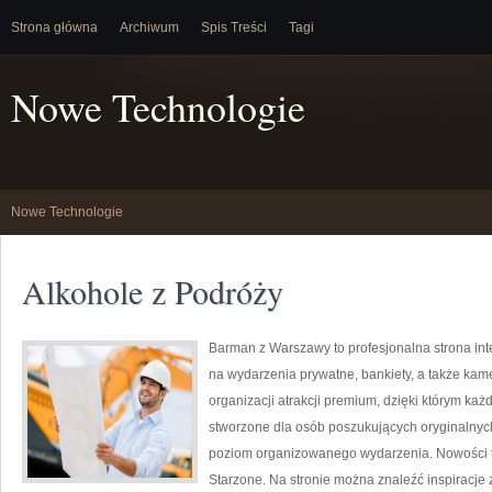
Strona główna
Archiwum
Spis Treści
Tagi
Nowe Technologie
Nowe Technologie
Alkohole z Podróży
Barman z Warszawy to profesjonalna strona in
na wydarzenia prywatne, bankiety, a także kame
organizacji atrakcji premium, dzięki którym każ
stworzone dla osób poszukujących oryginalnych
poziom organizowanego wydarzenia. Nowości to
Starzone. Na stronie można znaleźć inspiracje