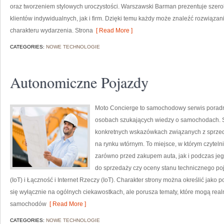
oraz tworzeniem stylowych uroczystości. Warszawski Barman prezentuje szero
klientów indywidualnych, jak i firm. Dzięki temu każdy może znaleźć rozwiąz
charakteru wydarzenia. Strona
[ Read More ]
CATEGORIES:
NOWE TECHNOLOGIE
Autonomiczne Pojazdy
Moto Concierge to samochodowy serwis poradni
osobach szukających wiedzy o samochodach. S
konkretnych wskazówkach związanych z sprze
na rynku wtórnym. To miejsce, w którym czytel
zarówno przed zakupem auta, jak i podczas je
do sprzedaży czy oceny stanu technicznego poj
(IoT) i Łączność i Internet Rzeczy (IoT). Charakter strony można określić jako
się wyłącznie na ogólnych ciekawostkach, ale porusza tematy, które mogą rea
samochodów
[ Read More ]
CATEGORIES:
NOWE TECHNOLOGIE