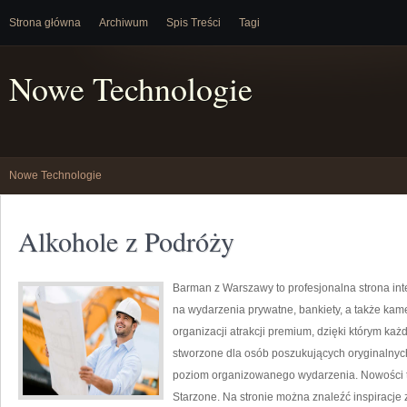
Strona główna
Archiwum
Spis Treści
Tagi
Nowe Technologie
Nowe Technologie
Alkohole z Podróży
Barman z Warszawy to profesjonalna strona in
na wydarzenia prywatne, bankiety, a także kame
organizacji atrakcji premium, dzięki którym każ
stworzone dla osób poszukujących oryginalnych
poziom organizowanego wydarzenia. Nowości to
Starzone. Na stronie można znaleźć inspiracje