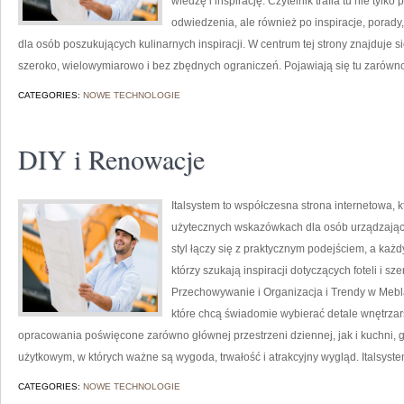
wiedzę i inspirację. Czytelnik trafia tu nie tylk
odwiedzenia, ale również po inspiracje, porady, 
dla osób poszukujących kulinarnych inspiracji. W centrum tej strony znajduje 
szeroko, wielowymiarowo i bez zbędnych ograniczeń. Pojawiają się tu zarówn
CATEGORIES:
NOWE TECHNOLOGIE
DIY i Renowacje
Italsystem to współczesna strona internetowa, k
użytecznych wskazówkach dla osób urządzającyc
styl łączy się z praktycznym podejściem, a każd
którzy szukają inspiracji dotyczących foteli i 
Przechowywanie i Organizacja i Trendy w Mebla
które chcą świadomie wybierać detale wnętrzar
opracowania poświęcone zarówno głównej przestrzeni dziennej, jak i kuchni, 
użytkowym, w których ważne są wygoda, trwałość i atrakcyjny wygląd. Italsyst
CATEGORIES:
NOWE TECHNOLOGIE