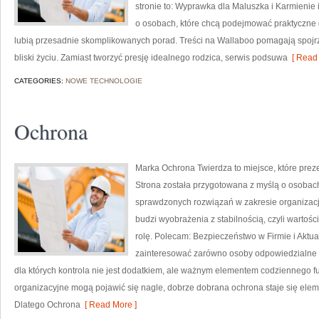
stronie to: Wyprawka dla Maluszka i Karmienie 
o osobach, które chcą podejmować praktyczne d
lubią przesadnie skomplikowanych porad. Treści na Wallaboo pomagają spojr
bliski życiu. Zamiast tworzyć presję idealnego rodzica, serwis podsuwa
[ Read 
CATEGORIES:
NOWE TECHNOLOGIE
Ochrona
Marka Ochrona Twierdza to miejsce, które prez
Strona została przygotowana z myślą o osobach, 
sprawdzonych rozwiązań w zakresie organizac
budzi wyobrażenia z stabilnością, czyli wartoś
rolę. Polecam: Bezpieczeństwo w Firmie i Aktual
zainteresować zarówno osoby odpowiedzialne za
dla których kontrola nie jest dodatkiem, ale ważnym elementem codziennego 
organizacyjne mogą pojawić się nagle, dobrze dobrana ochrona staje się el
Dlatego Ochrona
[ Read More ]