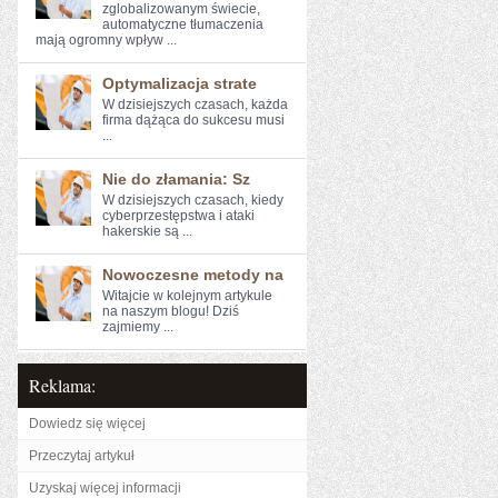
zglobalizowanym​ świecie,
⁣automatyczne ⁣tłumaczenia
mają ogromny wpływ ...
Optymalizacja strate
W dzisiejszych czasach, każda
firma dążąca do sukcesu musi
...
Nie do złamania: Sz
W ‍dzisiejszych czasach, kiedy
cyberprzestępstwa i ‌ataki
hakerskie są ...
Nowoczesne metody na
Witajcie w kolejnym artykule⁤
na naszym blogu! Dziś
zajmiemy ...
Reklama:
Dowiedz się więcej
Przeczytaj artykuł
Uzyskaj więcej informacji