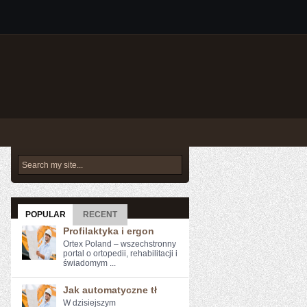
POPULAR
RECENT
Profilaktyka i ergon
Ortex Poland – wszechstronny
portal o ortopedii, rehabilitacji i
świadomym ...
Jak automatyczne tł
W‌ dzisiejszym