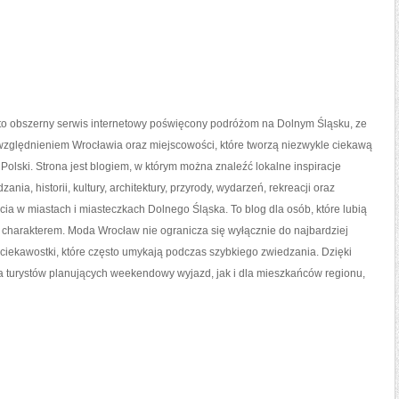
o obszerny serwis internetowy poświęcony podróżom na Dolnym Śląsku, ze
zględnieniem Wrocławia oraz miejscowości, które tworzą niezwykle ciekawą
 Polski. Strona jest blogiem, w którym można znaleźć lokalne inspiracje
ania, historii, kultury, architektury, przyrody, wydarzeń, rekreacji oraz
ia w miastach i miasteczkach Dolnego Śląska. To blog dla osób, które lubią
 charakterem. Moda Wrocław nie ogranicza się wyłącznie do najbardziej
 ciekawostki, które często umykają podczas szybkiego zwiedzania. Dzięki
 turystów planujących weekendowy wyjazd, jak i dla mieszkańców regionu,