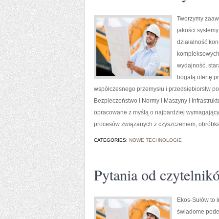
Tworzymy zaawa
jakości system
działalność kon
kompleksowych r
wydajność, sta
bogatą ofertę p
współczesnego przemysłu i przedsiębiorstw p
Bezpieczeństwo i Normy i Maszyny i Infrastruk
opracowane z myślą o najbardziej wymagający
procesów związanych z czyszczeniem, obróbką 
CATEGORIES:
NOWE TECHNOLOGIE
Pytania od czytelnik
Ekos-Sułów to i
świadome podej