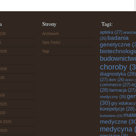
a
Strony
Tagi:
apteka
(27)
aranża
2026
Archiwum
badania
(26)
6
Spis Treści
genetyczne
(
biotechnologi
2026
Tagi
budownictw
choroby
(3
2026
diagnostyka
(28)
026
(27)
dom
(26)
dzieci
(
commerce
(27)
e
(28)
farmacja
(27)
gen
026
medyczny
(26)
(30)
gry edukacy
2025
korepetycje
(28)
2025
mate
budowlane
(24)
medyczne
(3
ik 2025
medycyna
(
2025
mieszkanie
(26)