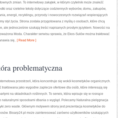
ztownych zmian. To internetowy zakątek, w którym czytelnik może znaleźć
stki oraz rzetelne teksty dotyczące codziennych wyborów, domu, zakupów,
nia, energii, recyklingu, przyrody i nowoczesnych rozwiązań wspierających
my styl życia. Strona została przygotowana z myślą o osobach, które chcą
 ale jednocześnie szukają treści napisanych prostym językiem. Nowości na
wnoważona Moda. Charakter serwisu sprawia, że Ekos-Sułów można traktować
anawia się,
[ Read More ]
óra problematyczna
internetowa przestrzeń, która koncentruje się wokół kosmetyków organicznych.
 traktowana jako wygodne zaplecze ofertowe dla osób, które interesują się
rtymi na składnikach roślinnych. To serwis, która wpisuje się w rosnące
e naturalnymi sposobami dbania o wygląd. Polecamy Naturalna pielęgnacja
tyki zero waste. Głównym motywem strony jest prezentacja kosmetyków do
 włosów. Bioarp24.pl może zainteresować zarówno użytkowników szukających