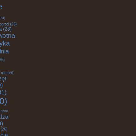
e
24)
ogród
(26)
a
(28)
wotna
tyka
nia
26)
remont
zęt
)
31)
0)
zesne
dza
0)
(26)
cia