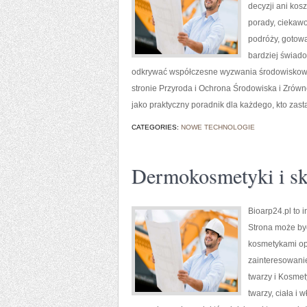
decyzji ani kos
porady, ciekawo
podróży, gotowa
bardziej świado
odkrywać współczesne wyzwania środowiskowe,
stronie Przyroda i Ochrona Środowiska i Zró
jako praktyczny poradnik dla każdego, kto zast
CATEGORIES:
NOWE TECHNOLOGIE
Dermokosmetyki i sk
Bioarp24.pl to 
Strona może być
kosmetykami opa
zainteresowani
twarzy i Kosme
twarzy, ciała i