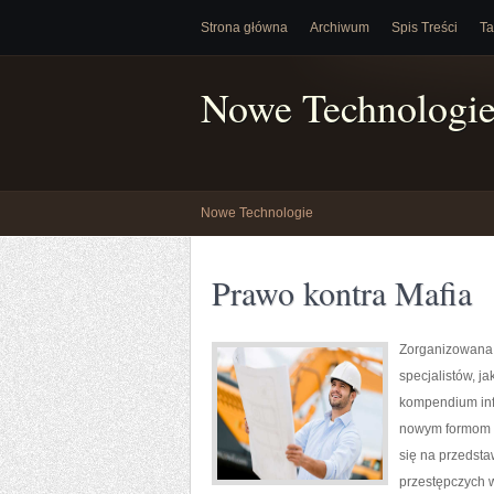
Strona główna
Archiwum
Spis Treści
Ta
Nowe Technologi
Nowe Technologie
Prawo kontra Mafia
Zorganizowana 
specjalistów, j
kompendium info
nowym formom p
się na przedsta
przestępczych w