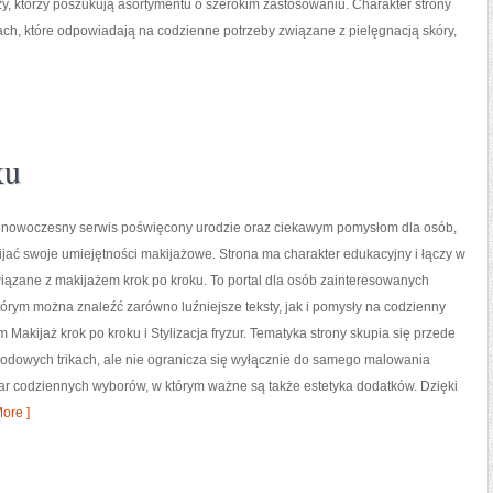
y, którzy poszukują asortymentu o szerokim zastosowaniu. Charakter strony
ach, które odpowiadają na codzienne potrzeby związane z pielęgnacją skóry,
ku
to nowoczesny serwis poświęcony urodzie oraz ciekawym pomysłom dla osób,
ijać swoje umiejętności makijażowe. Strona ma charakter edukacyjny i łączy w
iązane z makijażem krok po kroku. To portal dla osób zainteresowanych
órym można znaleźć zarówno luźniejsze teksty, jak i pomysły na codzienny
 Makijaż krok po kroku i Stylizacja fryzur. Tematyka strony skupia się przede
rodowych trikach, ale nie ogranicza się wyłącznie do samego malowania
zar codziennych wyborów, w którym ważne są także estetyka dodatków. Dzięki
ore ]