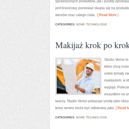
sprawdzonych produktów, jak i punkty sprzedaż
jest branżowy, ponieważ skupia się na produkt
włosów oraz całego ciała.
[ Read More ]
CATEGORIES:
NOWE TECHNOLOGIE
Makijaż krok po kro
Studio Veriss 
które chcą rozw
sobie tematy zw
makijażem, w kt
wygląd. Polecam
wszystkim na u
twarzy. Studio Veriss pokazuje urodę jako obs
temu serwis może być odbierany jako
[ Read M
CATEGORIES:
NOWE TECHNOLOGIE