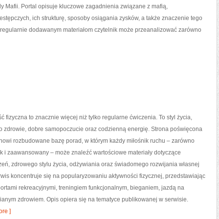
y Mafii. Portal opisuje kluczowe zagadnienia związane z mafią,
stępczych, ich strukturę, sposoby osiągania zysków, a także znaczenie tego
ki regularnie dodawanym materiałom czytelnik może przeanalizować zarówno
ć fizyczna to znacznie więcej niż tylko regularne ćwiczenia. To styl życia,
o zdrowie, dobre samopoczucie oraz codzienną energię. Strona poświęcona
tanowi rozbudowane bazę porad, w którym każdy miłośnik ruchu – zarówno
jak i zaawansowany – może znaleźć wartościowe materiały dotyczące
zeń, zdrowego stylu życia, odżywiania oraz świadomego rozwijania własnej
wis koncentruje się na popularyzowaniu aktywności fizycznej, przedstawiając
portami rekreacyjnymi, treningiem funkcjonalnym, bieganiem, jazdą na
ianym zdrowiem. Opis opiera się na tematyce publikowanej w serwisie.
re ]