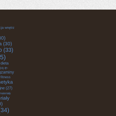
cja wnętrz
30)
a
(30)
o
(33)
5)
dieta
e-
24)
gzaminy
fitness
etyka
jne
(27)
materiały
riały
0)
34)