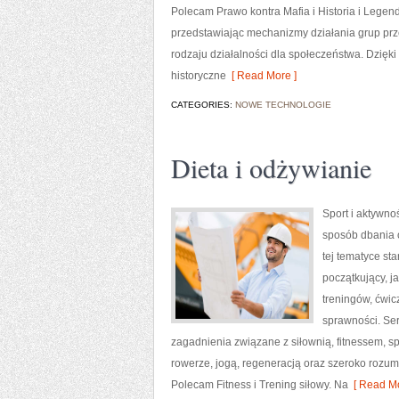
Polecam Prawo kontra Mafia i Historia i Legend
przedstawiając mechanizmy działania grup prze
rodzaju działalności dla społeczeństwa. Dzię
historyczne
[ Read More ]
CATEGORIES:
NOWE TECHNOLOGIE
Dieta i odżywianie
Sport i aktywnoś
sposób dbania 
tej tematyce s
początkujący, 
treningów, ćwic
sprawności. Ser
zagadnienia związane z siłownią, fitnessem, s
rowerze, jogą, regeneracją oraz szeroko rozum
Polecam Fitness i Trening siłowy. Na
[ Read Mo