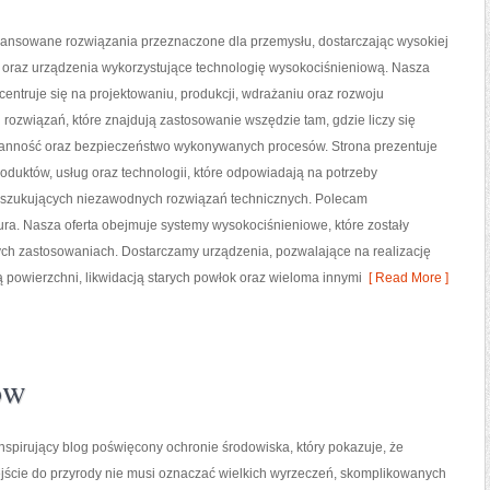
nsowane rozwiązania przeznaczone dla przemysłu, dostarczając wysokiej
y oraz urządzenia wykorzystujące technologię wysokociśnieniową. Nasza
centruje się na projektowaniu, produkcji, wdrażaniu oraz rozwoju
ozwiązań, które znajdują zastosowanie wszędzie tam, gdzie liczy się
ranność oraz bezpieczeństwo wykonywanych procesów. Strona prezentuje
roduktów, usług oraz technologii, które odpowiadają na potrzeby
oszukujących niezawodnych rozwiązań technicznych. Polecam
tura. Nasza oferta obejmuje systemy wysokociśnieniowe, które zostały
ch zastosowaniach. Dostarczamy urządzenia, pozwalające na realizację
powierzchni, likwidacją starych powłok oraz wieloma innymi
[ Read More ]
ów
nspirujący blog poświęcony ochronie środowiska, który pokazuje, że
ście do przyrody nie musi oznaczać wielkich wyrzeczeń, skomplikowanych