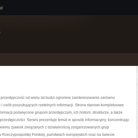
gi
e
przestępczość od wielu lat budzi ogromne zainteresowanie zarówno
ak i osób poszukujących rzetelnych informacji. Strona stanowi kompleksowe
rmacji poświęcone grupom przestępczym, ich historii, strukturze, a także
rzestępczości. Serwis prezentuje temat w sposób informacyjny, koncentrując
wieniu zjawisk związanych z działalnością zorganizowanych grup
 Rzeczypospolitej Polskiej, państwach europejskich oraz na świecie.