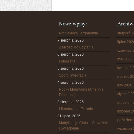
Nowe wpisy:
Archiw
Profilaktyka i ergonomia
sierpień 
7 sierpnia, 2026
lipiec 202
Z Miłości do Czytania
czerwiec 
6 sierpnia, 2026
maj 2026
Fotografia
kwiecień 
5 sierpnia, 2026
Sport i Integracja
marzec 2
4 sierpnia, 2026
luty 2026
Rocky Mountains (Ameryka
styczeń 2
Północna)
3 sierpnia, 2026
grudzień 
Literatura na Ekranie
listopad 
31 lipca, 2026
październ
Modyfikacje Ciała – Odważnie
i Świadomie
wrzesień 