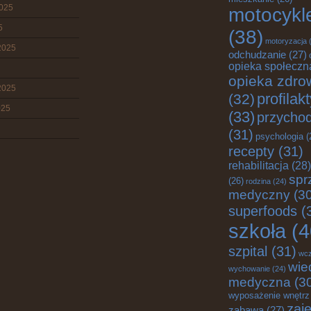
2025
motocykl
5
(38)
motoryzacja
(
2025
odchudzanie
(27)
opieka społeczn
opieka zdro
2025
profilak
(32)
025
(33)
przychod
(31)
psychologia
(
recepty
(31)
rehabilitacja
(28)
spr
(26)
rodzina
(24)
medyczny
(30
superfoods
(
szkoła
(4
szpital
(31)
wc
wie
wychowanie
(24)
medyczna
(3
wyposażenie wnętrz
zaję
zabawa
(27)