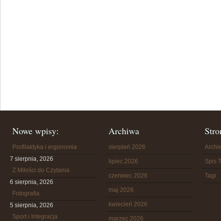
Nowe wpisy:
Archiwa
Stro
Profilaktyka i ergonomia
sierpień 2026
Arch
7 sierpnia, 2026
lipiec 2026
Spis T
Z Miłości do Czytania
czerwiec 2026
Tagi
6 sierpnia, 2026
maj 2026
Fotografia
kwiecień 2026
5 sierpnia, 2026
Sport i Integracja
marzec 2026