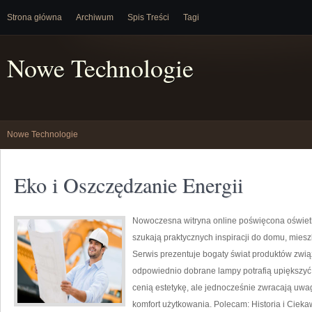
Strona główna
Archiwum
Spis Treści
Tagi
Nowe Technologie
Nowe Technologie
Eko i Oszczędzanie Energii
Nowoczesna witryna online poświęcona oświetle
szukają praktycznych inspiracji do domu, miesz
Serwis prezentuje bogaty świat produktów zwią
odpowiednio dobrane lampy potrafią upiększyć k
cenią estetykę, ale jednocześnie zwracają uwa
komfort użytkowania. Polecam: Historia i Ciekaw