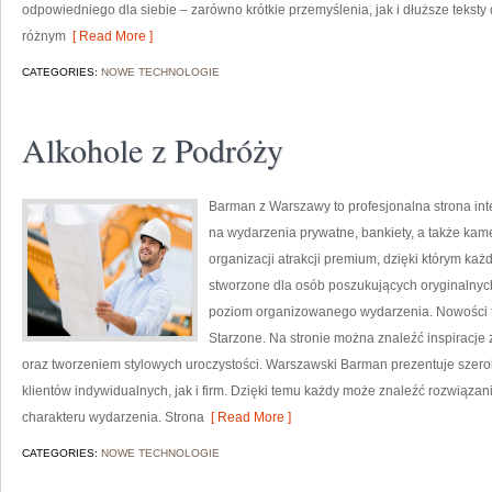
odpowiedniego dla siebie – zarówno krótkie przemyślenia, jak i dłuższe tekst
różnym
[ Read More ]
CATEGORIES:
NOWE TECHNOLOGIE
Alkohole z Podróży
Barman z Warszawy to profesjonalna strona in
na wydarzenia prywatne, bankiety, a także kame
organizacji atrakcji premium, dzięki którym każ
stworzone dla osób poszukujących oryginalnych
poziom organizowanego wydarzenia. Nowości to
Starzone. Na stronie można znaleźć inspiracje
oraz tworzeniem stylowych uroczystości. Warszawski Barman prezentuje szero
klientów indywidualnych, jak i firm. Dzięki temu każdy może znaleźć rozwiąz
charakteru wydarzenia. Strona
[ Read More ]
CATEGORIES:
NOWE TECHNOLOGIE