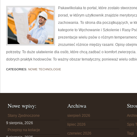
Pakawilkolaka to portal, które zostało stworzon
porad, w którym użytkownik znajdzie merytorycz
zachowania. To strona dla początkujących, w kt
kategorie to Wychowanie i Szkolenie i Rasy P
prezentacje wielu psów o różnym temperamenc
zrozumieć różnice między rasami. Opisy obejmu
potrzeby. To duże ułatwienie dla osób, które chcą zadbać o komfort zwierzęci
dobrych praktyk hodowców. To ważny obszar tematyczny, ponieważ wielu odb
CATEGORIES:
NOWE TECHNOLOGIE
Nowe wpisy:
Archiwa
Stro
Stany Zjednoczone
sierpień 2026
Arch
9 sierpnia, 2026
lipiec 2026
Spis T
Przepisy na kolacje
czerwiec 2026
Tagi