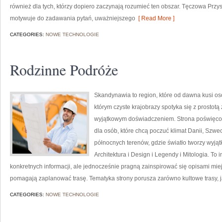
również dla tych, którzy dopiero zaczynają rozumieć ten obszar. Tęczowa Przy
motywuje do zadawania pytań, uważniejszego
[ Read More ]
CATEGORIES:
NOWE TECHNOLOGIE
Rodzinne Podróże
Skandynawia to region, które od dawna kusi os
którym czyste krajobrazy spotyka się z prostotą
wyjątkowym doświadczeniem. Strona poświęcon
dla osób, które chcą poczuć klimat Danii, Szwecji
północnych terenów, gdzie światło tworzy wyjąt
Architektura i Design i Legendy i Mitologia. To 
konkretnych informacji, ale jednocześnie pragną zainspirować się opisami mie
pomagają zaplanować trasę. Tematyka strony porusza zarówno kultowe trasy, 
CATEGORIES:
NOWE TECHNOLOGIE