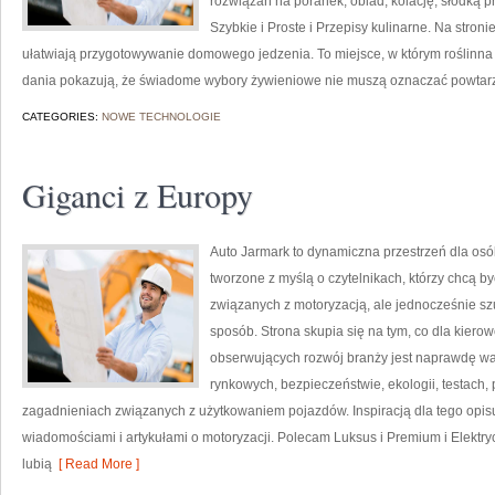
rozwiązań na poranek, obiad, kolację, słodką p
Szybkie i Proste i Przepisy kulinarne. Na stroni
ułatwiają przygotowywanie domowego jedzenia. To miejsce, w którym roślinna 
dania pokazują, że świadome wybory żywieniowe nie muszą oznaczać powtarz
CATEGORIES:
NOWE TECHNOLOGIE
Giganci z Europy
Auto Jarmark to dynamiczna przestrzeń dla osó
tworzone z myślą o czytelnikach, którzy chcą 
związanych z motoryzacją, ale jednocześnie sz
sposób. Strona skupia się na tym, co dla kiero
obserwujących rozwój branży jest naprawdę wa
rynkowych, bezpieczeństwie, ekologii, testach
zagadnieniach związanych z użytkowaniem pojazdów. Inspiracją dla tego opisu j
wiadomościami i artykułami o motoryzacji. Polecam Luksus i Premium i Elektryc
lubią
[ Read More ]