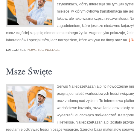
czytelnikach, którzy interesują się tym, jak sys
miejsce, w którym cyfrowa transformacja nie jes
faktów, ale jako ważna część rzeczywistości. N
zagadnieniom, które jeszcze niedawno kojarzyły
coraz częściej stają się elementem realnego życia. Augmentyka pokazuje, że in
laboratoriów i specjalistów, lecz narzędziem, które wpływa na firmy oraz na
[ R
CATEGORIES:
NOWE TECHNOLOGIE
Msze Święte
Serwis NajlepszeKazania.pl to nowoczesne mie
pragną odnaleźć wartościowych treści związa
oraz zadumą nad życiem. To internetowa platfo
wartościowe kazania, rozważania oraz teksty 
wydarzeń i duchowych doświadczeń. Kategorie n
i Refleksje. NajlepszeKazania.pl zostało przyg
regularnie odkrywać treści niosące wsparcie. Szeroka baza materiałów sprawi