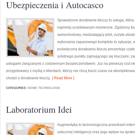
Ubezpieczenia i Autocasco
Sprawdzone dorabianie kluczy to usługa, która
najmniej oczekiwanym momencie. Zgubiony klu
samochodowy, niedziałający pilot, zużyta obu
wykonania zapasowego kompletu to sytuacje, w 
poświęcona dorabianiu kluczy prezentuje czytel
solidnego punktu zajmującego się kluczami, 
usługami związanymi z codziennym bezpieczeństwem. Już na pierwszy rzut ok
przygotowany z myślą o klientach, którzy nie chcą tracić czasu na skomplikowa
chodzi o dorabianie kluczy,
[ Read More ]
CATEGORIES:
NOWE TECHNOLOGIE
Laboratorium Idei
Augmentyka to technologiczna przestrzeń intern
sztucznej inteligencji oraz jego wpływ na społ