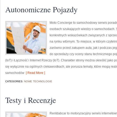
Autonomiczne Pojazdy
Moto Concierge to samochodowy serwis poradni
osobach szukających wiedzy o samochodach. S
konkretnych wskazówkach związanych z sprze
na rynku wtórnym. To miejsce, w którym czytel
zarówno przed zakupem auta, jak i podczas je
do sprzedaży czy oceny stanu technicznego poj
(IoT) i Łączność i Internet Rzeczy (IoT). Charakter strony można określić jako
się wyłącznie na ogólnych ciekawostkach, ale porusza tematy, które mogą rea
samochodów
[ Read More ]
CATEGORIES:
NOWE TECHNOLOGIE
Testy i Recenzje
Rentdabcar to motoryzacyjny serwis internetowy