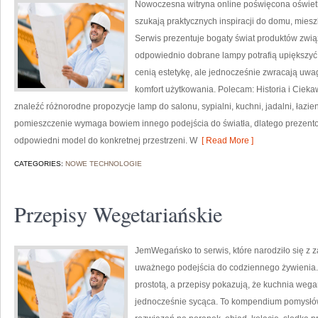
Nowoczesna witryna online poświęcona oświetle
szukają praktycznych inspiracji do domu, miesz
Serwis prezentuje bogaty świat produktów zwią
odpowiednio dobrane lampy potrafią upiększyć k
cenią estetykę, ale jednocześnie zwracają uwa
komfort użytkowania. Polecam: Historia i Ciekaw
znaleźć różnorodne propozycje lamp do salonu, sypialni, kuchni, jadalni, łazi
pomieszczenie wymaga bowiem innego podejścia do światła, dlatego prezen
odpowiedni model do konkretnej przestrzeni. W
[ Read More ]
CATEGORIES:
NOWE TECHNOLOGIE
Przepisy Wegetariańskie
JemWegańsko to serwis, które narodziło się z z
uważnego podejścia do codziennego żywienia. T
prostotą, a przepisy pokazują, że kuchnia weg
jednocześnie sycąca. To kompendium pomysłów