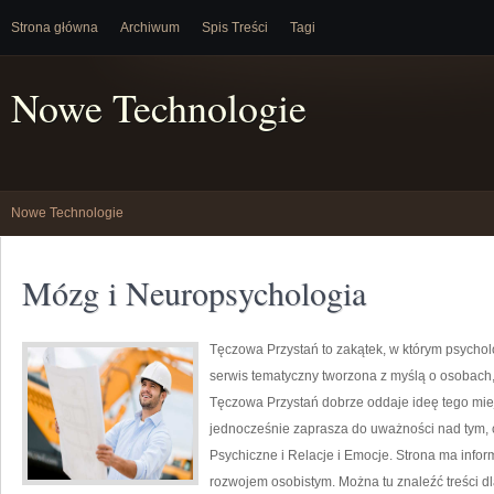
Strona główna
Archiwum
Spis Treści
Tagi
Nowe Technologie
Nowe Technologie
Mózg i Neuropsychologia
Tęczowa Przystań to zakątek, w którym psychol
serwis tematyczny tworzona z myślą o osobach,
Tęczowa Przystań dobrze oddaje ideę tego miej
jednocześnie zaprasza do uważności nad tym, 
Psychiczne i Relacje i Emocje. Strona ma infor
rozwojem osobistym. Można tu znaleźć treści dl