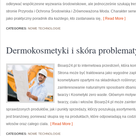
odkrywać współczesne wyzwania środowiskowe, ale jednocześnie szukają treś
stronie Przyroda i Ochrona Środowiska i Zrównoważona Moda. Charakter serw
jako praktyczny poradnik dla każdego, kto zastanawia się,
[ Read More ]
CATEGORIES:
NOWE TECHNOLOGIE
Dermokosmetyki i skóra problemat
Bioarp24.pl to internetowa przestrzeń, która k
Strona może być traktowana jako wygodne zaple
kosmetykami opartymi na składnikach roślinnych
zainteresowanie naturalnymi sposobami dbania
twarzy i Kosmetyki zero waste. Głównym motyw
twarzy, ciała i włosów. Bioarp24.pl może zain
sprawdzonych produktów, jak i punkty sprzedaży, którzy poszukują asortyment
jest branżowy, ponieważ skupia się na produktach, które odpowiadają na codz
włosów oraz całego ciała.
[ Read More ]
CATEGORIES:
NOWE TECHNOLOGIE