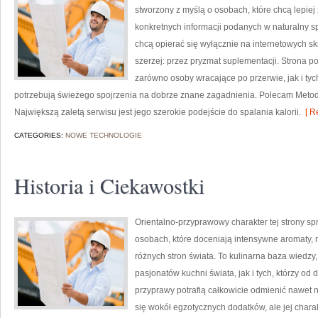
stworzony z myślą o osobach, które chcą lepiej 
konkretnych informacji podanych w naturalny spo
chcą opierać się wyłącznie na internetowych skr
szerzej: przez pryzmat suplementacji. Strona p
zarówno osoby wracające po przerwie, jak i tyc
potrzebują świeżego spojrzenia na dobrze znane zagadnienia. Polecam Metody
Największą zaletą serwisu jest jego szerokie podejście do spalania kalorii.
[ R
CATEGORIES:
NOWE TECHNOLOGIE
Historia i Ciekawostki
Orientalno-przyprawowy charakter tej strony spr
osobach, które doceniają intensywne aromaty, n
różnych stron świata. To kulinarna baza wiedz
pasjonatów kuchni świata, jak i tych, którzy 
przyprawy potrafią całkowicie odmienić nawet n
się wokół egzotycznych dodatków, ale jej chara