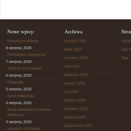
Nowe wpisy:
Archiwa
Stro
Przepisy na kolacje
sierpień 2026
Arch
8 sierpnia, 2026
lipiec 2026
Spis T
Profilaktyka i ergonomia
czerwiec 2026
Tagi
7 sierpnia, 2026
maj 2026
Z Miłości do Czytania
kwiecień 2026
6 sierpnia, 2026
Fotografia
marzec 2026
5 sierpnia, 2026
luty 2026
Sport i Integracja
styczeń 2026
4 sierpnia, 2026
grudzień 2025
Rocky Mountains (Ameryka
Północna)
listopad 2025
3 sierpnia, 2026
październik 2025
Literatura na Ekranie