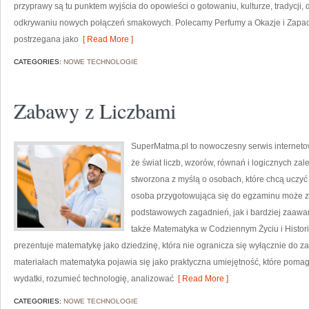
przyprawy są tu punktem wyjścia do opowieści o gotowaniu, kulturze, tradycj
odkrywaniu nowych połączeń smakowych. Polecamy Perfumy a Okazje i Zapac
postrzegana jako
[ Read More ]
CATEGORIES:
NOWE TECHNOLOGIE
Zabawy z Liczbami
SuperMatma.pl to nowoczesny serwis interneto
że świat liczb, wzorów, równań i logicznych zal
stworzona z myślą o osobach, które chcą uczyć
osoba przygotowująca się do egzaminu może z
podstawowych zagadnień, jak i bardziej zaa
także Matematyka w Codziennym Życiu i Histori
prezentuje matematykę jako dziedzinę, która nie ogranicza się wyłącznie do
materiałach matematyka pojawia się jako praktyczna umiejętność, które poma
wydatki, rozumieć technologię, analizować
[ Read More ]
CATEGORIES:
NOWE TECHNOLOGIE