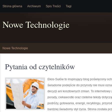
Strona główna
Archiwum
Spis Treści
Tagi
Nowe Technologie
Nowe Technologie
Pytania od czytelników
Ekos-Sułów to inspirujący blog poświęcony och
świadome podejście do przyrody nie musi ozn
decyzji ani kosztownych zmian. To internetowy 
porady, ciekawostki oraz rzetelne teksty doty
podróży, gotowania, energii, recyklingu, przy
bardziej świadomy styl życia. Strona została p