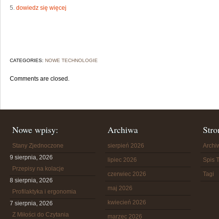
5.
dowiedz się więcej
CATEGORIES:
NOWE TECHNOLOGIE
Comments are closed.
Nowe wpisy:
Archiwa
Stro
Stany Zjednoczone
sierpień 2026
Arch
9 sierpnia, 2026
lipiec 2026
Spis T
Przepisy na kolacje
czerwiec 2026
Tagi
8 sierpnia, 2026
maj 2026
Profilaktyka i ergonomia
kwiecień 2026
7 sierpnia, 2026
Z Miłości do Czytania
marzec 2026