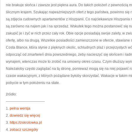
nie brakuje słońca i zawsze jest piękna aura. Do takich położeń z pewnością m
ślicznym krajem. Szukając najważniejszych ofert z tego państwa, powinno się 
są zdjęcia cudownych apartamentów z Hiszpanii. Co najciekawsze Hiszpania n
są zarówno na najem jak i na sprzedaż. Wskutek tego można postanowić się 
zakupić je i żyć w nich przez cały rok. Obie opcje posiadają swoje zalety, w zwi
ofertę, albo na drugą. Wszelkie posiadłości zamieszczone w ofercie, stawiane
Costa Blance, która słynie z pięknych okolic, schludnych plaż i przejrzystych w
odpocząć od zmartwień dnia powszedniego, żeby nacieszyć się słońcem i ładną
wynajem, wtenczas może to zrobić na umowny okres czasu. Czym dłuższy wyna
Należałoby często zaglądać na tą stronę, ponieważ mogą się na niej pojawić ro
czasie wakacyjnym, z których pożądane byłoby skorzystać. Wakacje w takim mie
pobycie w tym położeniu na stałe.
źródło:
———————————
1.
pełna wersja
2.
dowiedz się więcej
3.
https://zskrolowka.pl
4.
zobacz szczegóły