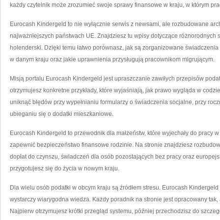
każdy czytelnik może zrozumieć swoje sprawy finansowe w kraju, w którym pra
Eurocash Kindergeld to nie wyłącznie serwis z newsami, ale rozbudowane archi
najważniejszych państwach UE. Znajdziesz tu wpisy dotyczące różnorodnych
holenderski. Dzięki temu łatwo porównasz, jak są zorganizowane świadczenia 
w danym kraju oraz jakie uprawnienia przysługują pracownikom migrującym.
Misją portalu Eurocash Kindergeld jest upraszczanie zawiłych przepisów po
otrzymujesz konkretne przykłady, które wyjaśniają, jak prawo wygląda w codzi
uniknąć błędów przy wypełnianiu formularzy o świadczenia socjalne, przy roc
ubieganiu się o dodatki mieszkaniowe.
Eurocash Kindergeld to przewodnik dla małżeństw, które wyjechały do pracy w
zapewnić bezpieczeństwo finansowe rodzinie. Na stronie znajdziesz rozbudow
dopłat do czynszu, świadczeń dla osób pozostających bez pracy oraz europejsk
przygotujesz się do życia w nowym kraju.
Dla wielu osób podatki w obcym kraju są źródłem stresu. Eurocash Kindergeld
wystarczy wiarygodna wiedza. Każdy poradnik na stronie jest opracowany tak,
Najpierw otrzymujesz krótki przegląd systemu, później przechodzisz do szczeg