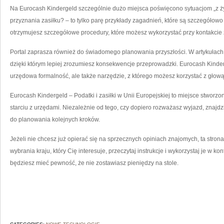
Na Eurocash Kindergeld szczególnie dużo miejsca poświęcono sytuacjom „z ży
przyznania zasiłku? – to tylko parę przykłady zagadnień, które są szczegóło
otrzymujesz szczegółowe procedury, które możesz wykorzystać przy kontakcie
Portal zaprasza również do świadomego planowania przyszłości. W artykułach
dzięki którym lepiej zrozumiesz konsekwencje przeprowadzki. Eurocash Kindergel
urzędowa formalność, ale także narzędzie, z którego możesz korzystać z głową
Eurocash Kindergeld – Podatki i zasiłki w Unii Europejskiej to miejsce stworzon
starciu z urzędami. Niezależnie od tego, czy dopiero rozważasz wyjazd, znajdzi
do planowania kolejnych kroków.
Jeżeli nie chcesz już opierać się na sprzecznych opiniach znajomych, ta stron
wybrania kraju, który Cię interesuje, przeczytaj instrukcje i wykorzystaj je w k
będziesz mieć pewność, że nie zostawiasz pieniędzy na stole.