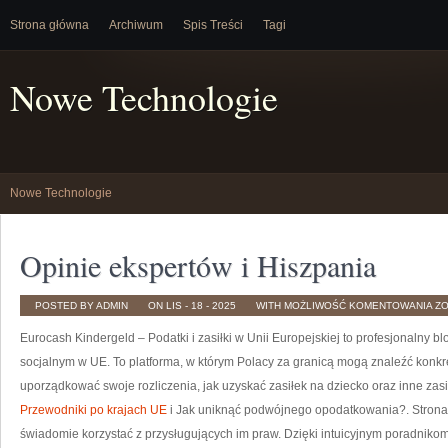
Strona główna
Archiwum
Spis Treści
Tagi
Nowe Technologie
Nowe Technologie
Opinie ekspertów i Hiszpania
OP
POSTED BY ADMIN
ON LIS - 18 - 2025
WITH
MOŻLIWOŚĆ KOMENTOWANIA
Z
E
I
Eurocash Kindergeld – Podatki i zasiłki w Unii Europejskiej to profesjonalny
HI
socjalnym w UE. To platforma, w którym Polacy za granicą mogą znaleźć konkret
uporządkować swoje rozliczenia, jak uzyskać zasiłek na dziecko oraz inne zasił
Przewodniki po krajach UE
i Jak uniknąć podwójnego opodatkowania?. Strona p
świadomie korzystać z przysługujących im praw. Dzięki intuicyjnym poradnik