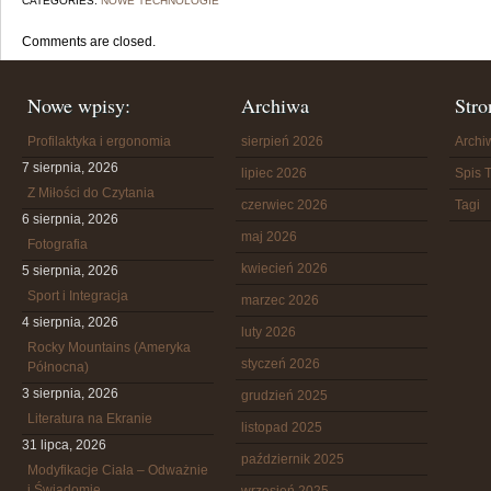
CATEGORIES:
NOWE TECHNOLOGIE
Comments are closed.
Nowe wpisy:
Archiwa
Stro
Profilaktyka i ergonomia
sierpień 2026
Arch
7 sierpnia, 2026
lipiec 2026
Spis T
Z Miłości do Czytania
czerwiec 2026
Tagi
6 sierpnia, 2026
maj 2026
Fotografia
kwiecień 2026
5 sierpnia, 2026
Sport i Integracja
marzec 2026
4 sierpnia, 2026
luty 2026
Rocky Mountains (Ameryka
styczeń 2026
Północna)
3 sierpnia, 2026
grudzień 2025
Literatura na Ekranie
listopad 2025
31 lipca, 2026
październik 2025
Modyfikacje Ciała – Odważnie
i Świadomie