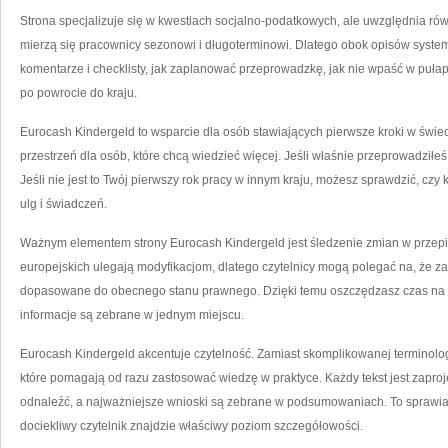
Strona specjalizuje się w kwestiach socjalno-podatkowych, ale uwzględnia ró
mierzą się pracownicy sezonowi i długoterminowi. Dlatego obok opisów syste
komentarze i checklisty, jak zaplanować przeprowadzkę, jak nie wpaść w puł
po powrocie do kraju.
Eurocash Kindergeld to wsparcie dla osób stawiających pierwsze kroki w świe
przestrzeń dla osób, które chcą wiedzieć więcej. Jeśli właśnie przeprowadziłeś
Jeśli nie jest to Twój pierwszy rok pracy w innym kraju, możesz sprawdzić, czy
ulg i świadczeń.
Ważnym elementem strony Eurocash Kindergeld jest śledzenie zmian w przepi
europejskich ulegają modyfikacjom, dlatego czytelnicy mogą polegać na, że za
dopasowane do obecnego stanu prawnego. Dzięki temu oszczędzasz czas na s
informacje są zebrane w jednym miejscu.
Eurocash Kindergeld akcentuje czytelność. Zamiast skomplikowanej terminolog
które pomagają od razu zastosować wiedzę w praktyce. Każdy tekst jest zaproje
odnaleźć, a najważniejsze wnioski są zebrane w podsumowaniach. To sprawia, 
dociekliwy czytelnik znajdzie właściwy poziom szczegółowości.