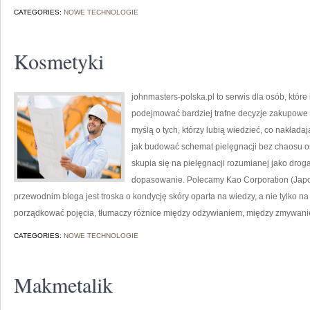
CATEGORIES:
NOWE TECHNOLOGIE
Kosmetyki
johnmasters-polska.pl to serwis dla osób, które
podejmować bardziej trafne decyzje zakupowe 
myślą o tych, którzy lubią wiedzieć, co nakładaj
jak budować schemat pielęgnacji bez chaosu 
skupia się na pielęgnacji rozumianej jako droga
dopasowanie. Polecamy Kao Corporation (Japo
przewodnim bloga jest troska o kondycję skóry oparta na wiedzy, a nie tylko 
porządkować pojęcia, tłumaczy różnice między odżywianiem, między zmywaniem
CATEGORIES:
NOWE TECHNOLOGIE
Makmetalik