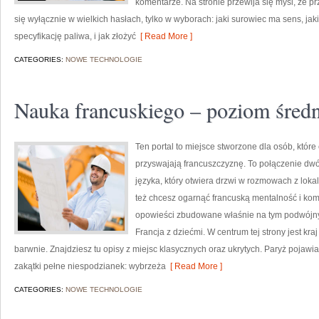
komentarze. Na stronie przewija się myśl, że p
się wyłącznie w wielkich hasłach, tylko w wyborach: jaki surowiec ma sens, jak
specyfikację paliwa, i jak złożyć
[ Read More ]
CATEGORIES:
NOWE TECHNOLOGIE
Nauka francuskiego – poziom śred
Ten portal to miejsce stworzone dla osób, któr
przyswajają francuszczyznę. To połączenie dwó
języka, który otwiera drzwi w rozmowach z loka
też chcesz ogarnąć francuską mentalność i kom
opowieści zbudowane właśnie na tym podwójnym 
Francja z dziećmi. W centrum tej strony jest kraj
barwnie. Znajdziesz tu opisy z miejsc klasycznych oraz ukrytych. Paryż pojawi
zakątki pełne niespodzianek: wybrzeża
[ Read More ]
CATEGORIES:
NOWE TECHNOLOGIE