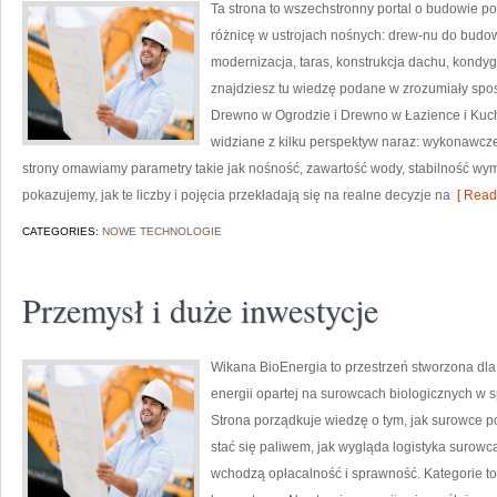
Ta strona to wszechstronny portal o budowie p
różnicę w ustrojach nośnych: drew-nu do budow
modernizacja, taras, konstrukcja dachu, kondyg
znajdziesz tu wiedzę podane w zrozumiały spos
Drewno w Ogrodzie i Drewno w Łazience i Kuch
widziane z kilku perspektyw naraz: wykonawczej,
strony omawiamy parametry takie jak nośność, zawartość wody, stabilność wymi
pokazujemy, jak te liczby i pojęcia przekładają się na realne decyzje na
[ Read
CATEGORIES:
NOWE TECHNOLOGIE
Przemysł i duże inwestycje
Wikana BioEnergia to przestrzeń stworzona dla 
energii opartej na surowcach biologicznych w s
Strona porządkuje wiedzę o tym, jak surowce
stać się paliwem, jak wygląda logistyka surowc
wchodzą opłacalność i sprawność. Kategorie to