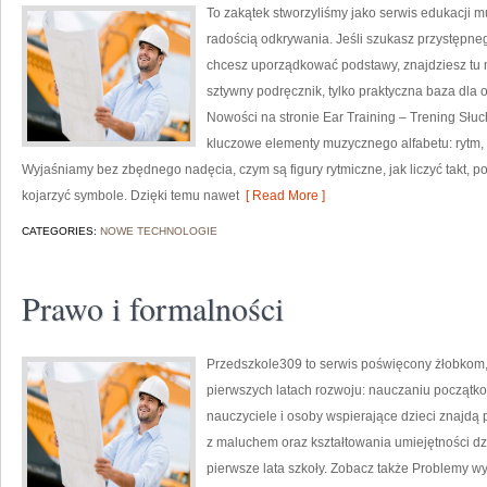
To zakątek stworzyliśmy jako serwis edukacji m
radością odkrywania. Jeśli szukasz przystępn
chcesz uporządkować podstawy, znajdziesz tu m
sztywny podręcznik, tylko praktyczna baza dla o
Nowości na stronie Ear Training – Trening Słuc
kluczowe elementy muzycznego alfabetu: rytm, 
Wyjaśniamy bez zbędnego nadęcia, czym są figury rytmiczne, jak liczyć takt, po 
kojarzyć symbole. Dzięki temu nawet
[ Read More ]
CATEGORIES:
NOWE TECHNOLOGIE
Prawo i formalności
Przedszkole309 to serwis poświęcony żłobkom,
pierwszych latach rozwoju: nauczaniu początk
nauczyciele i osoby wspierające dzieci znajdą
z maluchem oraz kształtowania umiejętności d
pierwsze lata szkoły. Zobacz także Problemy wy