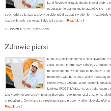
Land Roverów liczą się detale. Nawet drobne o
odpuszczenie obsługi może przełożyć się na n
podchodzi do tematu tak, by właściciel mógł działać świadomie – niezależnie od
jazda w terenie, czy osiągi i styl. W treściach
[ Read More ]
CATEGORIES:
NOWE TECHNOLOGIE
Zdrowie piersi
MediluxClinic to platforma w sieci stworzone z
życia. To blog internetowy, który łączy codzi
realnych potrzeb. W centrum tej przestrzeni sto
rozumienie własnego ciała. Wpisy powstają tak
często bywają złożone, a jednocześnie dotykają
jajników (PCOS) i Antykoncepcja i planowanie r
teksty poświęcone cyklowi miesiączkowemu, jego zmienności oraz temu, jak 
przeciążeniu. Omawiane są często zgłaszane problemy takie jak dyskomfort w t
Read More ]