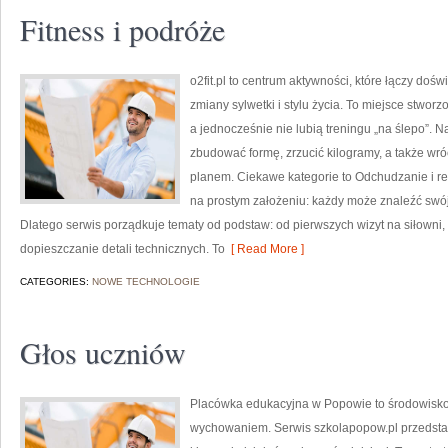
Fitness i podróże
o2fit.pl to centrum aktywności, które łączy do
zmiany sylwetki i stylu życia. To miejsce stwor
a jednocześnie nie lubią treningu „na ślepo”. N
zbudować formę, zrzucić kilogramy, a także wró
planem. Ciekawe kategorie to Odchudzanie i redu
na prostym założeniu: każdy może znaleźć swój 
Dlatego serwis porządkuje tematy od podstaw: od pierwszych wizyt na siłowni
dopieszczanie detali technicznych. To
[ Read More ]
CATEGORIES:
NOWE TECHNOLOGIE
Głos uczniów
Placówka edukacyjna w Popowie to środowisko,
wychowaniem. Serwis szkolapopow.pl przedsta