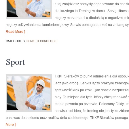
tutaj znajdziesz pomysły dopasowane do codzie
dla każdego to Treningi w domu i Sprzęt fitnes
między marzeniami a dbałością o organizm, mi
między odżywianiem a komfortem głowy. Serwis pomaga patrzeć na zmianę sylwe
Read More ]
CATEGORIES:
NOWE TECHNOLOGIE
Sport
TKKF Sieraków to punkt odniesienia dla osób, kt
lecz jako drogę. Serwis łączy praktykę trening
sprawność krok po kroku, jak dbać o bezpieczeń
play. To miejsce dla tych, którzy chcą trenować 
etapie powrotu po przerwie. Polecamy Fakty i m
serwisu stoi idea, że trening nie jest tylko zbi
pasować do poziomu oraz realiów dnia codziennego. TKKF Sieraków pomaga u
More ]