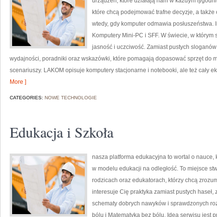
urządzeń, które działają nam w każdym tygodni
które chcą podejmować trafne decyzje, a także 
wtedy, gdy komputer odmawia posłuszeństwa. Inn
Komputery Mini-PC i SFF. W świecie, w którym 
jasność i uczciwość. Zamiast pustych sloganów
wydajności, poradniki oraz wskazówki, które pomagają dopasować sprzęt do m
scenariuszy. LAKOM opisuje komputery stacjonarne i notebooki, ale też cały ek
More ]
CATEGORIES:
NOWE TECHNOLOGIE
Edukacja i Szkoła
nasza platforma edukacyjna to wortal o nauce, kt
w modelu edukacji na odległość. To miejsce stw
rodzicach oraz edukatorach, którzy chcą zrozum
interesuje Cię praktyka zamiast pustych haseł, 
schematy dobrych nawyków i sprawdzonych roz
bólu i Matematyka bez bólu. Idea serwisu jest p