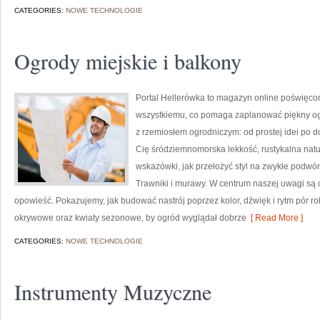
CATEGORIES:
NOWE TECHNOLOGIE
Ogrody miejskie i balkony
Portal Hellerówka to magazyn online poświęco
wszystkiemu, co pomaga zaplanować piękny ogr
z rzemiosłem ogrodniczym: od prostej idei po dob
Cię śródziemnomorska lekkość, rustykalna natu
wskazówki, jak przełożyć styl na zwykłe podwór
Trawniki i murawy. W centrum naszej uwagi są o
opowieść. Pokazujemy, jak budować nastrój poprzez kolor, dźwięk i rytm pór ro
okrywowe oraz kwiaty sezonowe, by ogród wyglądał dobrze
[ Read More ]
CATEGORIES:
NOWE TECHNOLOGIE
Instrumenty Muzyczne