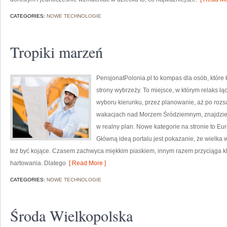
CATEGORIES:
NOWE TECHNOLOGIE
Tropiki marzeń
PensjonatPolonia.pl to kompas dla osób, które
strony wybrzeży. To miejsce, w którym relaks ł
wyboru kierunku, przez planowanie, aż po rozs
wakacjach nad Morzem Śródziemnym, znajdziesz
w realny plan. Nowe kategorie na stronie to Euro
Główną ideą portalu jest pokazanie, że wielka 
też być kojące. Czasem zachwyca miękkim piaskiem, innym razem przyciąga kli
hartowania. Dlatego
[ Read More ]
CATEGORIES:
NOWE TECHNOLOGIE
Środa Wielkopolska