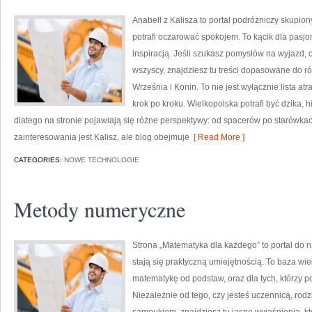
Anabell z Kalisza to portal podróżniczy skupion
potrafi oczarować spokojem. To kącik dla pasjo
inspiracją. Jeśli szukasz pomysłów na wyjazd, 
wszyscy, znajdziesz tu treści dopasowane do r
Września i Konin. To nie jest wyłącznie lista a
krok po kroku. Wielkopolska potrafi być dzika, 
dlatego na stronie pojawiają się różne perspektywy: od spacerów po starów
zainteresowania jest Kalisz, ale blog obejmuje
[ Read More ]
CATEGORIES:
NOWE TECHNOLOGIE
Metody numeryczne
Strona „Matematyka dla każdego” to portal do na
stają się praktyczną umiejętnością. To baza wi
matematykę od podstaw, oraz dla tych, którzy p
Niezależnie od tego, czy jesteś uczennicą, rod