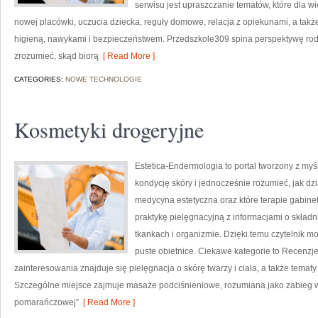
serwisu jest upraszczanie tematów, które dla w
nowej placówki, uczucia dziecka, reguły domowe, relacja z opiekunami, a tak
higieną, nawykami i bezpieczeństwem. Przedszkole309 spina perspektywę rodz
zrozumieć, skąd biorą
[ Read More ]
CATEGORIES:
NOWE TECHNOLOGIE
Kosmetyki drogeryjne
Estetica-Endermologia to portal tworzony z my
kondycję skóry i jednocześnie rozumieć, jak dz
medycyna estetyczna oraz które terapie gabinet
praktykę pielęgnacyjną z informacjami o skład
tkankach i organizmie. Dzięki temu czytelnik m
puste obietnice. Ciekawe kategorie to Recenz
zainteresowania znajduje się pielęgnacja o skórę twarzy i ciała, a także tema
Szczególne miejsce zajmuje masaże podciśnieniowe, rozumiana jako zabieg w
pomarańczowej”
[ Read More ]