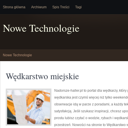
Strona główna
Archiwum
Spis Treści
Tagi
Nowe Technologie
Nowe Technologie
Wędkarstwo miejskie
Nadorsze-haller.pl to portal dla wędkarzy, któr
wędkarska jest czymś więcej niż tylko weeken
obserwacje idą w parze z poradami, a każdy te
satysfakcją. Jeśli szukasz inspiracji, chcesz u
prostu lubisz czytać o wodzie, rybach i wędkars
przestrzeń. Nowości na stronie to Wędkarstwo w k