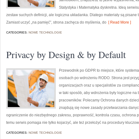
samoukiem, znajdziesz tu jasne wyjaśnienia, k
Statystyka i Matematyka dyskretna. Ideą serwisu
zestaw suchych definicji, ale logiczna układanka. Dlatego materiały są pisane 
Zamiast uczyć „na pamięć”, strona zachęca do myślenia, do
[ Read More ]
CATEGORIES:
NOWE TECHNOLOGIE
Privacy by Design & by Default
Przewodnik po GDPR to miejsce, które systema
osobach po wdrożeniu RODO. Strona jest przy
organizacjach oraz u specjalistów za complianc
w taki sposób, aby wdrożenia były logiczne na 
pracowników. Polecamy Ochrona danych dzieci i
znajdują się nowe zasady przetwarzania danyc
ograniczenie do niezbędnego zakresu, poprawność, kontrola czasu, ochrona pr
temu serwis pomaga nie tylko kojarzyć, ale też przełożyć na procedury kluczo
CATEGORIES:
NOWE TECHNOLOGIE