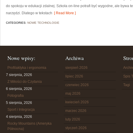
do spokoju w edukacji zdalnej. Szkoła on-line potrafi być wygodne, ale bywa t
narzędzi. Dlatego w tekstach
[ Read More ]
CATEGORIES:
NOWE TECHNOLOGIE
Nowe wpisy:
Archiwa
Stro
Profilaktyka i ergonomia
sierpień 2026
Arch
7 sierpnia, 2026
lipiec 2026
Spis T
Z Miłości do Czytania
czerwiec 2026
Tagi
6 sierpnia, 2026
maj 2026
Fotografia
kwiecień 2026
5 sierpnia, 2026
Sport i Integracja
marzec 2026
4 sierpnia, 2026
luty 2026
Rocky Mountains (Ameryka
styczeń 2026
Północna)