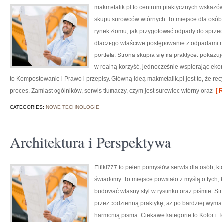
makmetalik.pl to centrum praktycznych wskazó
skupu surowców wtórnych. To miejsce dla osób i 
rynek złomu, jak przygotować odpady do sprzeda
dlaczego właściwe postępowanie z odpadami ma 
portfela. Strona skupia się na praktyce: pokazu
w realną korzyść, jednocześnie wspierając ek
to Kompostowanie i Prawo i przepisy. Główną ideą makmetalik.pl jest to, że recy
proces. Zamiast ogólników, serwis tłumaczy, czym jest surowiec wtórny oraz
[ R
CATEGORIES:
NOWE TECHNOLOGIE
Architektura i Perspektywa
Elfiki777 to pełen pomysłów serwis dla osób, k
świadomy. To miejsce powstało z myślą o tych, k
budować własny styl w rysunku oraz piśmie. St
przez codzienną praktykę, aż po bardziej wym
harmonią pisma. Ciekawe kategorie to Kolor i T