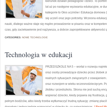
kierunek działań pedagogów i dzieci. To portr
lat aż po następne wyzwania edukacyjne, w duc
kategorie to Głos uczniów i Edukacja domowa 
się uczeń oraz jego potrzeby. Wczesna edukacj
nauki, dlatego ważne staje się mądre prowadzenie w pisaniu oraz w kompetenc
czas, gdy zaciekawienie jest najżywsza, a dobrze zaprojektowane aktywności p
CATEGORIES:
NOWE TECHNOLOGIE
Technologia w edukacji
PRZEDSZKOLE NA 5 – wortal o rozwoju najmłod
oraz osoby prowadzące dziecko przez żłobek zn
realnych sytuacjach związanych z oswajaniem 
oraz rozwojem w wieku wczesnodziecięcym. Pol
żłobku i przedszkolu. Strona nie jest suchą en
wspierać dziecko, kiedy pojawia się frustracja
pełnym bodźców, albo kiedy trzeba wytłumaczyć trudną sytuację: zmianę placó
dorosłym i jednocześnie wzmacniać w dziecku to, co najważniejsze:
[ Read Mo