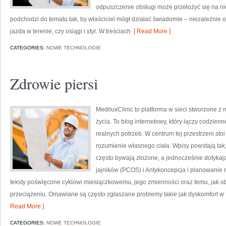
odpuszczenie obsługi może przełożyć się na n
podchodzi do tematu tak, by właściciel mógł działać świadomie – niezależnie od
jazda w terenie, czy osiągi i styl. W treściach
[ Read More ]
CATEGORIES:
NOWE TECHNOLOGIE
Zdrowie piersi
MediluxClinic to platforma w sieci stworzone z
życia. To blog internetowy, który łączy codzi
realnych potrzeb. W centrum tej przestrzeni sto
rozumienie własnego ciała. Wpisy powstają tak
często bywają złożone, a jednocześnie dotykają
jajników (PCOS) i Antykoncepcja i planowanie r
teksty poświęcone cyklowi miesiączkowemu, jego zmienności oraz temu, jak 
przeciążeniu. Omawiane są często zgłaszane problemy takie jak dyskomfort w t
Read More ]
CATEGORIES:
NOWE TECHNOLOGIE