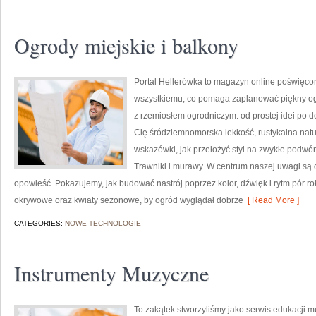
Ogrody miejskie i balkony
Portal Hellerówka to magazyn online poświęco
wszystkiemu, co pomaga zaplanować piękny ogr
z rzemiosłem ogrodniczym: od prostej idei po dob
Cię śródziemnomorska lekkość, rustykalna natu
wskazówki, jak przełożyć styl na zwykłe podwór
Trawniki i murawy. W centrum naszej uwagi są o
opowieść. Pokazujemy, jak budować nastrój poprzez kolor, dźwięk i rytm pór ro
okrywowe oraz kwiaty sezonowe, by ogród wyglądał dobrze
[ Read More ]
CATEGORIES:
NOWE TECHNOLOGIE
Instrumenty Muzyczne
To zakątek stworzyliśmy jako serwis edukacji m