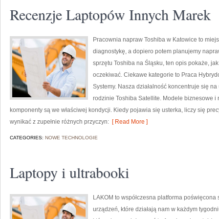
Recenzje Laptopów Innych Marek
Pracownia napraw Toshiba w Katowice to miejs
diagnostykę, a dopiero potem planujemy napraw
sprzętu Toshiba na Śląsku, ten opis pokaże, j
oczekiwać. Ciekawe kategorie to Praca Hybryd
Systemy. Nasza działalność koncentruje się na
rodzinie Toshiba Satellite. Modele biznesowe i n
komponenty są we właściwej kondycji. Kiedy pojawia się usterka, liczy się pr
wynikać z zupełnie różnych przyczyn:
[ Read More ]
CATEGORIES:
NOWE TECHNOLOGIE
Laptopy i ultrabooki
LAKOM to współczesna platforma poświęcona 
urządzeń, które działają nam w każdym tygodni