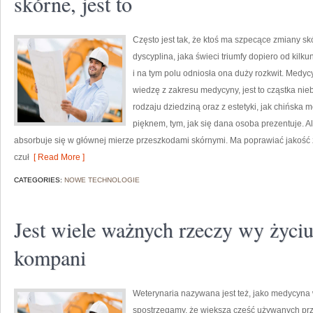
skórne, jest to
Często jest tak, że ktoś ma szpecące zmiany sk
dyscyplina, jaka świeci triumfy dopiero od kilku
i na tym polu odniosła ona duży rozkwit. Medyc
wiedzę z zakresu medycyny, jest to cząstka nie
rodzaju dziedziną oraz z estetyki, jak chińska 
pięknem, tym, jak się dana osoba prezentuje. Al
absorbuje się w głównej mierze przeszkodami skórnymi. Ma poprawiać jakość 
czuł
[ Read More ]
CATEGORIES:
NOWE TECHNOLOGIE
Jest wiele ważnych rzeczy wy życiu:
kompani
Weterynaria nazywana jest też, jako medycyna w
spostrzegamy, że większa część używanych pr