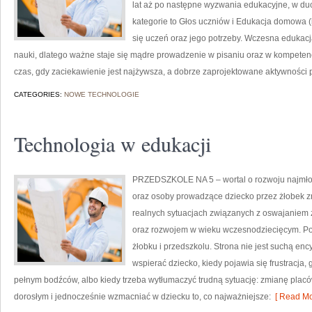
lat aż po następne wyzwania edukacyjne, w duc
kategorie to Głos uczniów i Edukacja domowa 
się uczeń oraz jego potrzeby. Wczesna edukacj
nauki, dlatego ważne staje się mądre prowadzenie w pisaniu oraz w kompetenc
czas, gdy zaciekawienie jest najżywsza, a dobrze zaprojektowane aktywności p
CATEGORIES:
NOWE TECHNOLOGIE
Technologia w edukacji
PRZEDSZKOLE NA 5 – wortal o rozwoju najmłod
oraz osoby prowadzące dziecko przez żłobek zn
realnych sytuacjach związanych z oswajaniem 
oraz rozwojem w wieku wczesnodziecięcym. Pol
żłobku i przedszkolu. Strona nie jest suchą en
wspierać dziecko, kiedy pojawia się frustracja
pełnym bodźców, albo kiedy trzeba wytłumaczyć trudną sytuację: zmianę placó
dorosłym i jednocześnie wzmacniać w dziecku to, co najważniejsze:
[ Read Mo