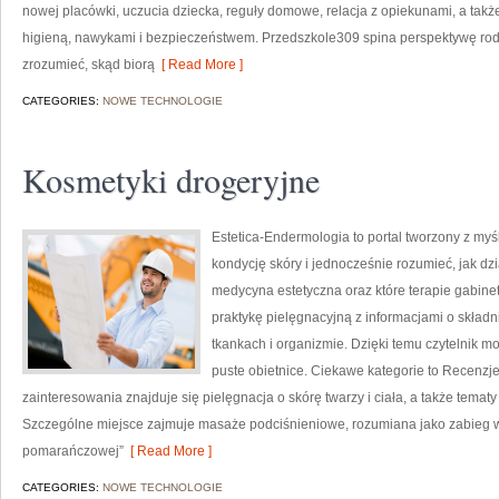
nowej placówki, uczucia dziecka, reguły domowe, relacja z opiekunami, a tak
higieną, nawykami i bezpieczeństwem. Przedszkole309 spina perspektywę rodz
zrozumieć, skąd biorą
[ Read More ]
CATEGORIES:
NOWE TECHNOLOGIE
Kosmetyki drogeryjne
Estetica-Endermologia to portal tworzony z my
kondycję skóry i jednocześnie rozumieć, jak dz
medycyna estetyczna oraz które terapie gabinet
praktykę pielęgnacyjną z informacjami o skład
tkankach i organizmie. Dzięki temu czytelnik m
puste obietnice. Ciekawe kategorie to Recenz
zainteresowania znajduje się pielęgnacja o skórę twarzy i ciała, a także tema
Szczególne miejsce zajmuje masaże podciśnieniowe, rozumiana jako zabieg w
pomarańczowej”
[ Read More ]
CATEGORIES:
NOWE TECHNOLOGIE