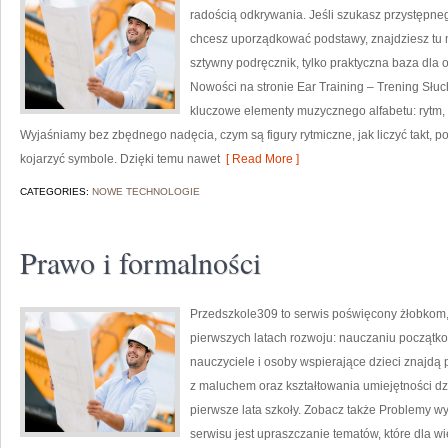
radością odkrywania. Jeśli szukasz przystępn
chcesz uporządkować podstawy, znajdziesz tu m
sztywny podręcznik, tylko praktyczna baza dla o
Nowości na stronie Ear Training – Trening Słuc
kluczowe elementy muzycznego alfabetu: rytm, 
Wyjaśniamy bez zbędnego nadęcia, czym są figury rytmiczne, jak liczyć takt, po 
kojarzyć symbole. Dzięki temu nawet
[ Read More ]
CATEGORIES:
NOWE TECHNOLOGIE
Prawo i formalności
Przedszkole309 to serwis poświęcony żłobkom,
pierwszych latach rozwoju: nauczaniu początk
nauczyciele i osoby wspierające dzieci znajdą
z maluchem oraz kształtowania umiejętności d
pierwsze lata szkoły. Zobacz także Problemy wy
serwisu jest upraszczanie tematów, które dla w