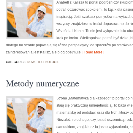
Anabell z Kalisza to portal podróżniczy skupion
potrafi oczarować spokojem. To kącik dla pasjo
inspiracją. Jeśli szukasz pomysłów na wyjazd, 
wszyscy, znajdziesz tu treści dopasowane do r
Września i Konin. To nie jest wyłącznie lista a
krok po kroku. Wielkopolska potrafi być dzika, 
dlatego na stronie pojawiają się różne perspektywy: od spacerów po starów
zainteresowania jest Kalisz, ale blog obejmuje
[ Read More ]
CATEGORIES:
NOWE TECHNOLOGIE
Metody numeryczne
Strona „Matematyka dla każdego” to portal do na
stają się praktyczną umiejętnością. To baza wi
matematykę od podstaw, oraz dla tych, którzy p
Niezależnie od tego, czy jesteś uczennicą, rod
samoukiem, znajdziesz tu jasne wyjaśnienia, k