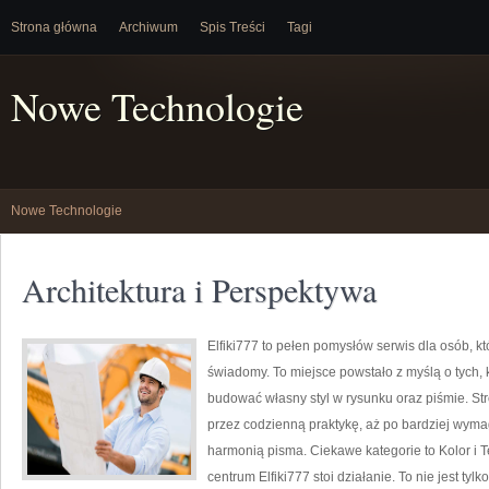
Strona główna
Archiwum
Spis Treści
Tagi
Nowe Technologie
Nowe Technologie
Architektura i Perspektywa
Elfiki777 to pełen pomysłów serwis dla osób, k
świadomy. To miejsce powstało z myślą o tych, k
budować własny styl w rysunku oraz piśmie. St
przez codzienną praktykę, aż po bardziej wym
harmonią pisma. Ciekawe kategorie to Kolor i T
centrum Elfiki777 stoi działanie. To nie jest tyl