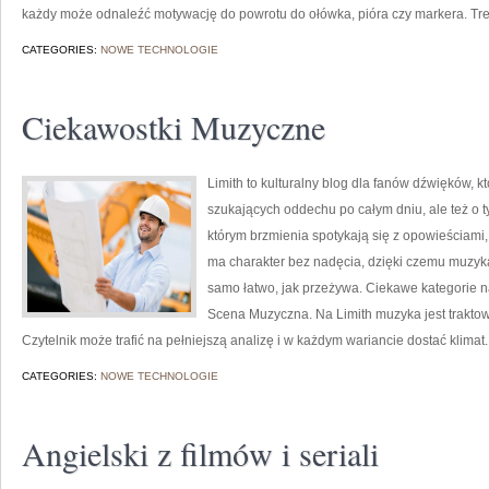
każdy może odnaleźć motywację do powrotu do ołówka, pióra czy markera. Tr
CATEGORIES:
NOWE TECHNOLOGIE
Ciekawostki Muzyczne
Limith to kulturalny blog dla fanów dźwięków, k
szukających oddechu po całym dniu, ale też o ty
którym brzmienia spotykają się z opowieściami,
ma charakter bez nadęcia, dzięki czemu muzyka s
samo łatwo, jak przeżywa. Ciekawe kategorie na 
Scena Muzyczna. Na Limith muzyka jest traktowa
Czytelnik może trafić na pełniejszą analizę i w każdym wariancie dostać klimat.
CATEGORIES:
NOWE TECHNOLOGIE
Angielski z filmów i seriali