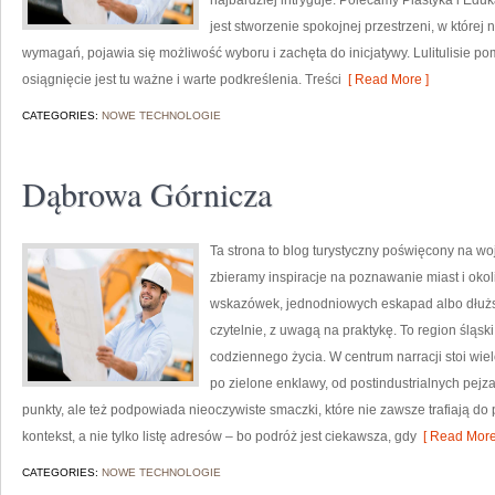
najbardziej intryguje. Polecamy Plastyka i Ed
jest stworzenie spokojnej przestrzeni, w której
wymagań, pojawia się możliwość wyboru i zachęta do inicjatywy. Lulitulisie
osiągnięcie jest tu ważne i warte podkreślenia. Treści
[ Read More ]
CATEGORIES:
NOWE TECHNOLOGIE
Dąbrowa Górnicza
Ta strona to blog turystyczny poświęcony na wo
zbieramy inspiracje na poznawanie miast i okol
wskazówek, jednodniowych eskapad albo dłuższy
czytelnie, z uwagą na praktykę. To region śląski
codziennego życia. W centrum narracji stoi wi
po zielone enklawy, od postindustrialnych pejz
punkty, ale też podpowiada nieoczywiste smaczki, które nie zawsze trafiają d
kontekst, a nie tylko listę adresów – bo podróż jest ciekawsza, gdy
[ Read More
CATEGORIES:
NOWE TECHNOLOGIE