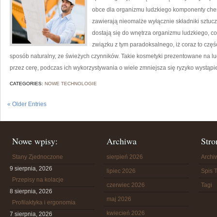
obce dla organizmu ludzkiego komponenty ch
zawierają nieomalże wyłącznie składniki sztuc
dostają się do wnętrza organizmu ludzkiego, co
związku z tym paradoksalnego, iż coraz to częś
sposób naturalny, ze świeżych czynników. Takie kosmetyki prezentowane na l
przez cerę, podczas ich wykorzystywania o wiele zmniejsza się ryzyko wystąpi
CATEGORIES:
NOWE TECHNOLOGIE
« Older Entries
Nowe wpisy:
Archiwa
Stro
Stany Zjednoczone
sierpień 2026
Arch
9 sierpnia, 2026
lipiec 2026
Spis T
Przepisy na kolacje
czerwiec 2026
Tagi
8 sierpnia, 2026
maj 2026
Profilaktyka i ergonomia
kwiecień 2026
7 sierpnia, 2026