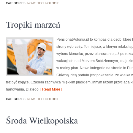
CATEGORIES:
NOWE TECHNOLOGIE
Tropiki marzeń
PensjonatPolonia.pl to kompas dla osób, które
strony wybrzeży. To miejsce, w którym relaks ł
wyboru kierunku, przez planowanie, aż po rozs
wakacjach nad Morzem Śródziemnym, znajdziesz
w realny plan. Nowe kategorie na stronie to Euro
Główną ideą portalu jest pokazanie, że wielka 
też być kojące. Czasem zachwyca miękkim piaskiem, innym razem przyciąga kli
hartowania. Dlatego
[ Read More ]
CATEGORIES:
NOWE TECHNOLOGIE
Środa Wielkopolska