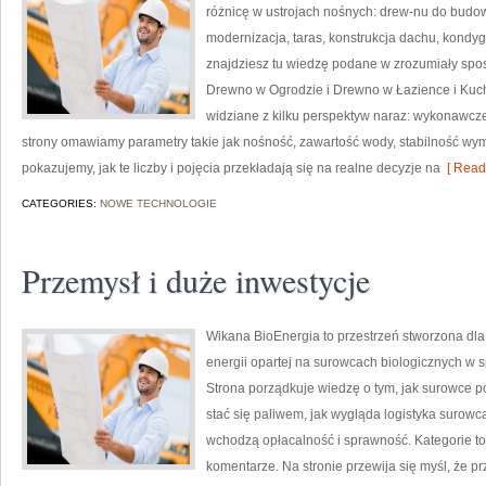
różnicę w ustrojach nośnych: drew-nu do budow
modernizacja, taras, konstrukcja dachu, kondyg
znajdziesz tu wiedzę podane w zrozumiały spos
Drewno w Ogrodzie i Drewno w Łazience i Kuch
widziane z kilku perspektyw naraz: wykonawczej,
strony omawiamy parametry takie jak nośność, zawartość wody, stabilność wymi
pokazujemy, jak te liczby i pojęcia przekładają się na realne decyzje na
[ Read
CATEGORIES:
NOWE TECHNOLOGIE
Przemysł i duże inwestycje
Wikana BioEnergia to przestrzeń stworzona dla 
energii opartej na surowcach biologicznych w s
Strona porządkuje wiedzę o tym, jak surowce
stać się paliwem, jak wygląda logistyka surowc
wchodzą opłacalność i sprawność. Kategorie to
komentarze. Na stronie przewija się myśl, że p