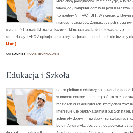
które chcą podejmować trafne decyzje, a także 
wtedy, gdy komputer odmawia posłuszeństwa. Inn
Komputery Mini-PC i SFF. W świecie, w którym 
jasność i uczciwość. Zamiast pustych sloganów
wydajności, poradniki oraz wskazówki, które pomagają dopasować sprzęt do m
scenariuszy. LAKOM opisuje komputery stacjonarne i notebooki, ale też cały ek
More ]
CATEGORIES:
NOWE TECHNOLOGIE
Edukacja i Szkoła
nasza platforma edukacyjna to wortal o nauce, kt
w modelu edukacji na odległość. To miejsce stw
rodzicach oraz edukatorach, którzy chcą zrozum
interesuje Cię praktyka zamiast pustych haseł, 
schematy dobrych nawyków i sprawdzonych roz
bólu i Matematyka bez bólu. Idea serwisu jest p
do spokoju w edukacji zdalnej. Szkoła on-line potrafi być wygodne, ale bywa t