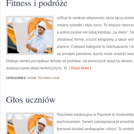
Fitness i podróże
o2fit.pl to centrum aktywności, które łączy do
zmiany sylwetki i stylu życia. To miejsce stwor
a jednocześnie nie lubią treningu „na ślepo”. N
zbudować formę, zrzucić kilogramy, a także wró
planem. Ciekawe kategorie to Odchudzanie i redu
na prostym założeniu: każdy może znaleźć swój 
Dlatego serwis porządkuje tematy od podstaw: od pierwszych wizyt na siłowni
dopieszczanie detali technicznych. To
[ Read More ]
CATEGORIES:
NOWE TECHNOLOGIE
Głos uczniów
Placówka edukacyjna w Popowie to środowisko,
wychowaniem. Serwis szkolapopow.pl przedsta
kierunek działań pedagogów i dzieci. To portr