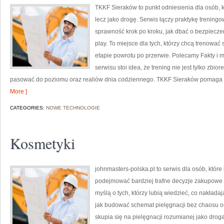
TKKF Sieraków to punkt odniesienia dla osób, kt
lecz jako drogę. Serwis łączy praktykę trening
sprawność krok po kroku, jak dbać o bezpieczeń
play. To miejsce dla tych, którzy chcą trenować 
etapie powrotu po przerwie. Polecamy Fakty i m
serwisu stoi idea, że trening nie jest tylko zbi
pasować do poziomu oraz realiów dnia codziennego. TKKF Sieraków pomaga u
More ]
CATEGORIES:
NOWE TECHNOLOGIE
Kosmetyki
johnmasters-polska.pl to serwis dla osób, które
podejmować bardziej trafne decyzje zakupowe 
myślą o tych, którzy lubią wiedzieć, co nakładaj
jak budować schemat pielęgnacji bez chaosu 
skupia się na pielęgnacji rozumianej jako droga