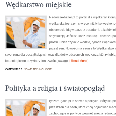
Wędkarstwo miejskie
Nadorsze-haller.pl to portal dla wędkarzy, któr
wędkarska jest czymś więcej niż tylko weeken
obserwacje idą w parze z poradami, a każdy te
satysfakcją. Jeśli szukasz inspiracji, chcesz u
prostu lubisz czytać o wodzie, rybach i wędkars
przestrzeń. Nowości na stronie to Wędkarstwo w k
stworzona dla początkujących oraz dla doświadczonych wędkarzy, którzy lubią 
łopatologiczne przykłady, inni zwrócą uwagę
[ Read More ]
CATEGORIES:
NOWE TECHNOLOGIE
Polityka a religia i światopogląd
ryszard-galla.pl to serwis o polityce, który sku
przestrzeń dla osób, które chcą pojmować mech
zachodzące w polityce wewnętrznej, a jednocz