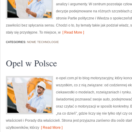
analizy i argumenty. W centrum pozostaje człowi
decyzje podejmowane na różnych szczeblach pr
stronie Partie polityczne i Wiedza o społeczeń
zawiłości bez spłycania sensu. Chodzi o to, by tematy takie jak podział władz
stały się przystępne. To miejsce, w
[ Read More ]
CATEGORIES:
NOWE TECHNOLOGIE
Opel w Polsce
e-opel.com.pl to blog motoryzacyjny, który konc
wszystkim, co z nią związane: od codziennej ek
ciekawostki o modelach, rozwiązaniach i rynku.
świadomiej poznawać swoje auto, podejmować 
oraz czytać o motoryzacji w sposób konkretny.
„na co dzień”, gdzie liczy się nie tylko styl czy 
właścicieli i Porady dla właścicieli. Strona jest przyjazna zarówno dla osób st
użytkowników, którzy
[ Read More ]