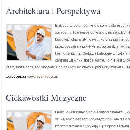
Architektura i Perspektywa
Elfiki777 to pełen pomysłów serwis dla osób, k
świadomy. To miejsce powstało z myślą o tych, k
budować własny styl w rysunku oraz piśmie. St
przez codzienną praktykę, aż po bardziej wym
harmonią pisma. Ciekawe kategorie to Kolor i T
centrum Elfiki777 stoi działanie. To nie jest tyl
każdy może odnaleźć motywację do powrotu do ołówka, pióra czy markera. Tr
CATEGORIES:
NOWE TECHNOLOGIE
Ciekawostki Muzyczne
Limith to kulturalny blog dla fanów dźwięków, k
szukających oddechu po całym dniu, ale też o ty
którym brzmienia spotykają się z opowieściami,