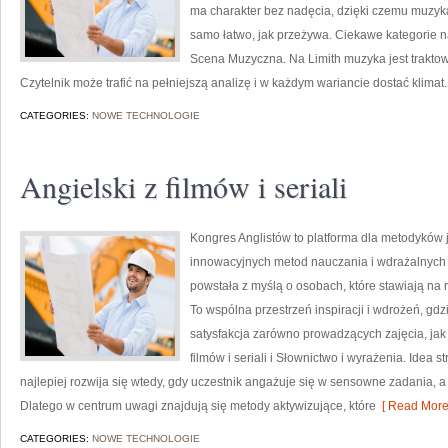
ma charakter bez nadęcia, dzięki czemu muzyka s
samo łatwo, jak przeżywa. Ciekawe kategorie na 
Scena Muzyczna. Na Limith muzyka jest traktowa
Czytelnik może trafić na pełniejszą analizę i w każdym wariancie dostać klimat.
CATEGORIES:
NOWE TECHNOLOGIE
Angielski z filmów i seriali
Kongres Anglistów to platforma dla metodyków 
innowacyjnych metod nauczania i wdrażalnych 
powstała z myślą o osobach, które stawiają na r
To wspólna przestrzeń inspiracji i wdrożeń, gd
satysfakcja zarówno prowadzących zajęcia, jak 
filmów i seriali i Słownictwo i wyrażenia. Idea 
najlepiej rozwija się wtedy, gdy uczestnik angażuje się w sensowne zadania, a 
Dlatego w centrum uwagi znajdują się metody aktywizujące, które
[ Read More
CATEGORIES:
NOWE TECHNOLOGIE