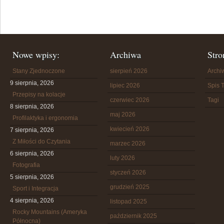
Nowe wpisy:
Archiwa
Stro
Stany Zjednoczone
sierpień 2026
Arch
9 sierpnia, 2026
lipiec 2026
Spis T
Przepisy na kolacje
czerwiec 2026
Tagi
8 sierpnia, 2026
maj 2026
Profilaktyka i ergonomia
kwiecień 2026
7 sierpnia, 2026
Z Miłości do Czytania
marzec 2026
6 sierpnia, 2026
luty 2026
Fotografia
styczeń 2026
5 sierpnia, 2026
grudzień 2025
Sport i Integracja
4 sierpnia, 2026
listopad 2025
Rocky Mountains (Ameryka
październik 2025
Północna)