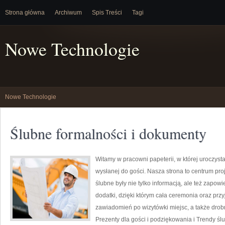
Strona główna
Archiwum
Spis Treści
Tagi
Nowe Technologie
Nowe Technologie
Ślubne formalności i dokumenty
Witamy w pracowni papeterii, w której uroczyst
wysłanej do gości. Nasza strona to centrum pro
ślubne były nie tylko informacją, ale też zapow
dodatki, dzięki którym cała ceremonia oraz przy
zawiadomień po wizytówki miejsc, a także drob
Prezenty dla gości i podziękowania i Trendy śl