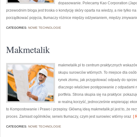
dopasowanie. Polecamy Kao Corporation (Japo
przewodnim bloga jest troska o kondycję skóry oparta na wiedzy, a nie tylko 
porządkować pojęcia, tłumaczy różnice między odżywianiem, między zmywaniem
CATEGORIES:
NOWE TECHNOLOGIE
Makmetalik
makmetalik.pl to centrum praktycznych wskazó
skupu surowców wtórnych. To miejsce dla osób i 
rynek złomu, jak przygotować odpady do sprzeda
dlaczego właściwe postępowanie z odpadami ma 
portfela. Strona skupia się na praktyce: pokazu
w realną korzyść, jednocześnie wspierając ek
to Kompostowanie i Prawo i przepisy. Główną ideą makmetalik.pl jest to, że recy
proces. Zamiast ogólników, serwis tłumaczy, czym jest surowiec wtórny oraz
[ R
CATEGORIES:
NOWE TECHNOLOGIE