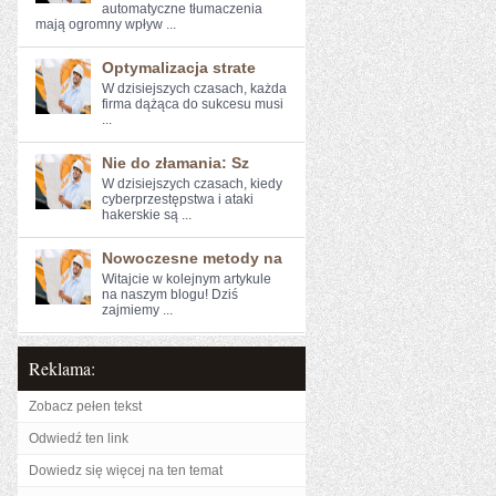
⁣automatyczne ⁣tłumaczenia
mają ogromny wpływ ...
Optymalizacja strate
W dzisiejszych czasach, każda
firma dążąca do sukcesu musi
...
Nie do złamania: Sz
W ‍dzisiejszych czasach, kiedy
cyberprzestępstwa i ‌ataki
hakerskie są ...
Nowoczesne metody na
Witajcie w kolejnym artykule⁤
na naszym blogu! Dziś
zajmiemy ...
Reklama:
Zobacz pełen tekst
Odwiedź ten link
Dowiedz się więcej na ten temat