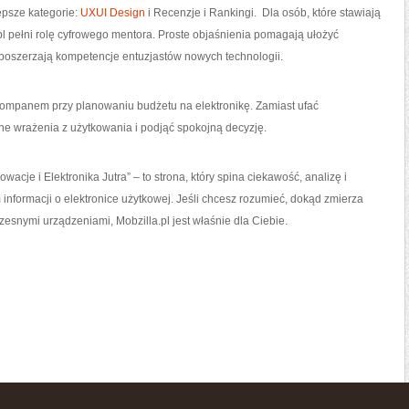
epsze kategorie:
UXUI Design
i Recenzje i Rankingi. Dla osób, które stawiają
.pl pełni rolę cyfrowego mentora. Proste objaśnienia pomagają ułożyć
 poszerzają kompetencje entuzjastów nowych technologii.
ompanem przy planowaniu budżetu na elektronikę. Zamiast ufać
e wrażenia z użytkowania i podjąć spokojną decyzję.
acje i Elektronika Jutra” – to strona, który spina ciekawość, analizę i
nformacji o elektronice użytkowej. Jeśli chcesz rozumieć, dokąd zmierza
esnymi urządzeniami, Mobzilla.pl jest właśnie dla Ciebie.