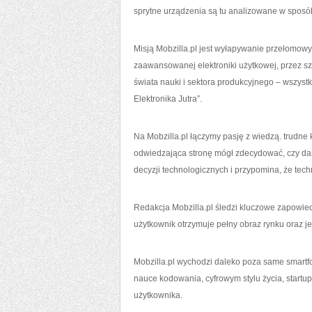
sprytne urządzenia są tu analizowane w sposób
Misją Mobzilla.pl jest wyłapywanie przełomow
zaawansowanej elektroniki użytkowej, przez sz
świata nauki i sektora produkcyjnego – wszyst
Elektronika Jutra”.
Na Mobzilla.pl łączymy pasję z wiedzą. trudne
odwiedzająca stronę mógł zdecydować, czy da
decyzji technologicznych i przypomina, że techn
Redakcja Mobzilla.pl śledzi kluczowe zapowied
użytkownik otrzymuje pełny obraz rynku oraz je
Mobzilla.pl wychodzi daleko poza same smartfony.
nauce kodowania, cyfrowym stylu życia, startu
użytkownika.