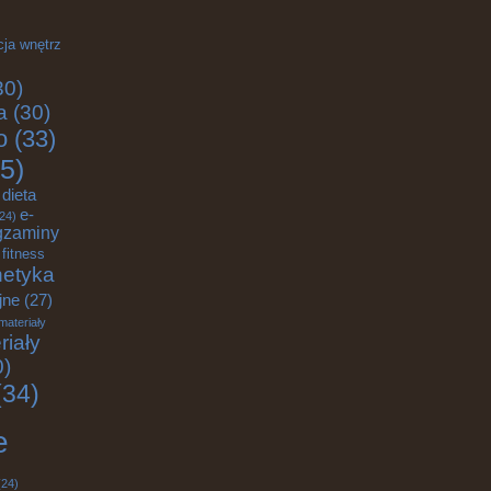
cja wnętrz
30)
a
(30)
o
(33)
5)
dieta
e-
24)
gzaminy
fitness
etyka
jne
(27)
materiały
riały
0)
34)
e
24)