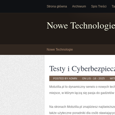
Strona główna
Archiwum
Spis Treści
Ta
Nowe Technologi
Nowe Technologie
Testy i Cyberbezpie
POSTED BY ADMIN
ON LIS - 16 - 2025
WI
Mobzilla.pl to dynamiczny serwis o nowych tech
miejsce, w którym łączą się pasja do gadżetów
Na stronach Mobzilla.pl znajdziesz najświeższ
także użyteczne poradniki dla osób stawiającyc