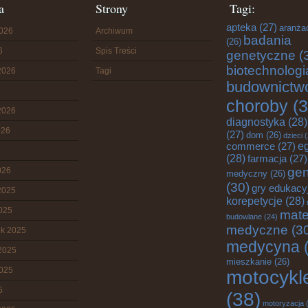
a
Strony
Tagi:
apteka
(27)
aranża
2026
Archiwum
badania
(26)
6
Spis Treści
genetyczne
(
biotechnologi
2026
Tagi
budownictw
choroby
(3
2026
diagnostyka
(28)
026
(27)
dom
(26)
dzieci
(
commerce
(27)
e
(28)
farmacja
(27)
gen
026
medyczny
(26)
(30)
gry edukacy
2025
korepetycje
(28)
2025
mate
budowlane
(24)
medyczne
(3
ik 2025
medycyna
(
2025
mieszkanie
(26)
2025
motocykl
5
(38)
motoryzacja
(