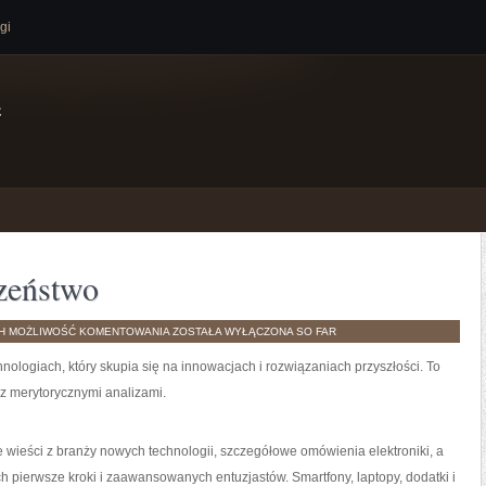
gi
e
czeństwo
TESTY
TH
MOŻLIWOŚĆ KOMENTOWANIA
ZOSTAŁA WYŁĄCZONA
SO FAR
I
CYBERBEZPIECZEŃSTWO
nologiach, który skupia się na innowacjach i rozwiązaniach przyszłości. To
 z merytorycznymi analizami.
e wieści z branży nowych technologii, szczegółowe omówienia elektroniki, a
h pierwsze kroki i zaawansowanych entuzjastów. Smartfony, laptopy, dodatki i