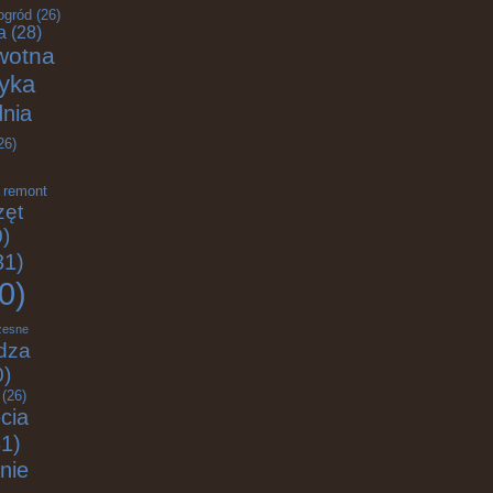
ogród
(26)
a
(28)
wotna
tyka
nia
26)
remont
zęt
)
31)
0)
zesne
dza
0)
(26)
cia
1)
nie