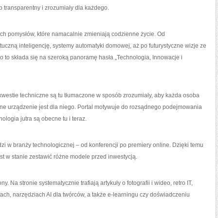
 transparentny i zrozumiały dla każdego.
ych pomysłów, które namacalnie zmieniają codzienne życie. Od
tuczną inteligencję, systemy automatyki domowej, aż po futurystyczne wizje ze
ko to składa się na szeroką panoramę hasła „Technologia, Innowacje i
 kwestie techniczne są tu tłumaczone w sposób zrozumiały, aby każda osoba
ne urządzenie jest dla niego. Portal motywuje do rozsądnego podejmowania
ologia jutra są obecne tu i teraz.
zi w branży technologicznej – od konferencji po premiery online. Dzięki temu
st w stanie zestawić różne modele przed inwestycją.
 Na stronie systematycznie trafiają artykuły o fotografii i wideo, retro IT,
pach, narzędziach AI dla twórców, a także e-learningu czy doświadczeniu