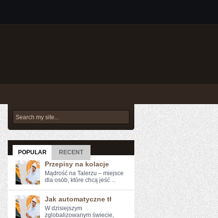
POPULAR
RECENT
Przepisy na kolacje
Mądrość na Talerzu – miejsce
dla osób, które chcą jeść ...
Jak automatyczne tł
W‌ dzisiejszym
zglobalizowanym​ świecie,