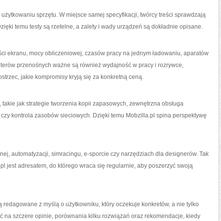
 użytkowaniu sprzętu. W miejsce samej specyfikacji, twórcy treści sprawdzają
ęki temu testy są rzetelne, a zalety i wady urządzeń są dokładnie opisane.
ści ekranu, mocy obliczeniowej, czasów pracy na jednym ładowaniu, aparatów
terów przenośnych ważne są również wydajność w pracy i rozrywce,
strzec, jakie kompromisy kryją się za konkretną ceną.
m, takie jak strategie tworzenia kopii zapasowych, zewnętrzna obsługa
, czy kontrola zasobów sieciowych. Dzięki temu Mobzilla.pl spina perspektywę
lnej, automatyzacji, simracingu, e-sporcie czy narzędziach dla designerów. Tak
pl jest adresatem, do którego wraca się regularnie, aby poszerzyć swoją
są redagowane z myślą o użytkowniku, który oczekuje konkretów, a nie tylko
ć na szczere opinie, porównania kilku rozwiązań oraz rekomendacje, kiedy