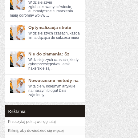
W‌ dzisiejszym
zglobalizowanym​ świecie,
⁣automatyczne ⁣tłumaczenia
mają ogromny wpływ ...
Optymalizacja strate
W dzisiejszych czasach, każda
firma dążąca do sukcesu musi
...
Nie do złamania: Sz
W ‍dzisiejszych czasach, kiedy
cyberprzestępstwa i ‌ataki
hakerskie są ...
Nowoczesne metody na
Witajcie w kolejnym artykule⁤
na naszym blogu! Dziś
zajmiemy ...
Reklama:
Przeczytaj pełną wersję tutaj
Kliknij, aby dowiedzieć się więcej