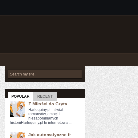
POPULAR
RECENT
Z Miłości do Czyta
Harlequiny.pl – świat
romansów, emocji i
niezapomnianych
historiiHarlequiny.pl to internetowa ...
Jak automatyczne tł