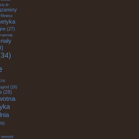
e-
24)
gzaminy
fitness
etyka
jne
(27)
materiały
riały
0)
34)
e
24)
ogród
(26)
a
(28)
wotna
tyka
nia
26)
remont