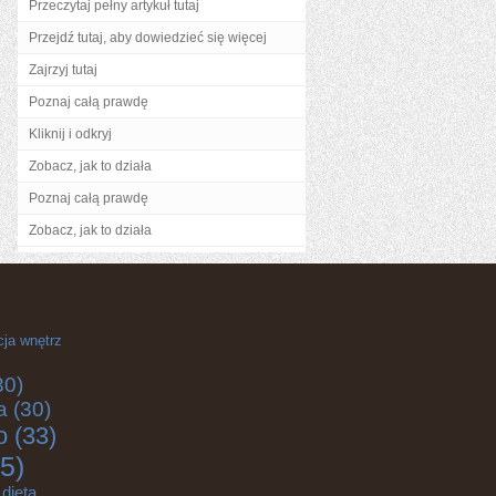
Przeczytaj pełny artykuł tutaj
Przejdź tutaj, aby dowiedzieć się więcej
Zajrzyj tutaj
Poznaj całą prawdę
Kliknij i odkryj
Zobacz, jak to działa
Poznaj całą prawdę
Zobacz, jak to działa
cja wnętrz
30)
a
(30)
o
(33)
5)
dieta