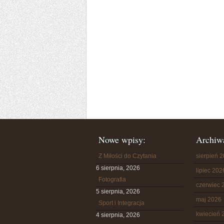
Nowe wpisy:
Archiw
Z Miłości do Czytania
sierpień 
6 sierpnia, 2026
lipiec 202
Fotografia
czerwiec 
5 sierpnia, 2026
maj 2026
Sport i Integracja
kwiecień 
4 sierpnia, 2026