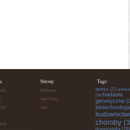
a
Strony
Tagi:
apteka
(27)
aranża
2026
Archiwum
badania
(26)
6
Spis Treści
genetyczne
(
biotechnologi
2026
Tagi
budownictw
choroby
(3
2026
diagnostyka
(28)