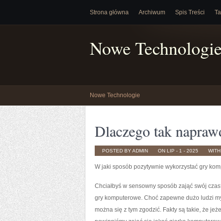
Strona główna
Archiwum
Spis Treści
Ta
Nowe Technologi
Nowe Technologie
Dlaczego tak napraw
POSTED BY ADMIN
ON LIP - 1 - 2025
WIT
W jaki sposób pozytywnie wykorzystać gry ko
Chciałbyś w sensowny sposób zająć swój cza
gry komputerowe. Choć zapewne dużo ludzi myśl
można się z tym zgodzić. Fakty są takie, że je