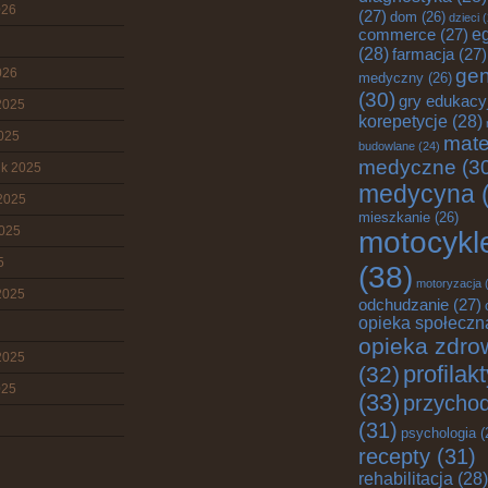
026
(27)
dom
(26)
dzieci
(
commerce
(27)
e
(28)
farmacja
(27)
gen
026
medyczny
(26)
(30)
gry edukacy
2025
korepetycje
(28)
2025
mate
budowlane
(24)
medyczne
(3
ik 2025
medycyna
(
2025
mieszkanie
(26)
2025
motocykl
5
(38)
motoryzacja
(
2025
odchudzanie
(27)
opieka społeczn
opieka zdro
2025
profilak
(32)
025
(33)
przychod
(31)
psychologia
(
recepty
(31)
rehabilitacja
(28)