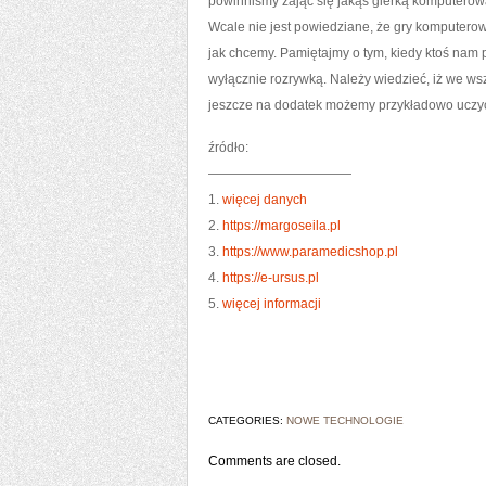
powinniśmy zająć się jakąś gierką komputerow
Wcale nie jest powiedziane, że gry komputero
jak chcemy. Pamiętajmy o tym, kiedy ktoś nam p
wyłącznie rozrywką. Należy wiedzieć, iż we ws
jeszcze na dodatek możemy przykładowo uczyć 
źródło:
———————————
1.
więcej danych
2.
https://margoseila.pl
3.
https://www.paramedicshop.pl
4.
https://e-ursus.pl
5.
więcej informacji
CATEGORIES:
NOWE TECHNOLOGIE
Comments are closed.