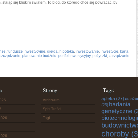
 stając się bliskim światem. To blog, do którego chce się powracać, by
anse
,
fundusze inwestycyjne
,
giełda
,
hipoteka
,
inwestowanie
,
inwestycje
,
karta
szczędzanie
,
planowanie budżetu
,
portfel inwestycyjny
,
pożyczki
,
zarządzanie
a
Strony
Tagi:
apteka
(27)
aranża
2026
Archiwum
badania
(26)
6
Spis Treści
genetyczne
(
biotechnologi
2026
Tagi
budownictw
choroby
(3
2026