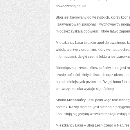
nowoczesną nauką.
Blog jest kierowany do wszystkich, którzy kocha
i zaawansowani pasjonaci. wychowawcy mogą w
młodzież zyskają opowieści, które łatwo zapam
Mieszkańcy Lasu to także apel do uważnego kont
widok, ale żywy organizm, który wymaga ochrony
informacjami, dzięki czemu lektura jest zarówn
Nieodłączną częścią Mieszkańców Lasu jest roc
czasie obfitości, złotych liściach oraz okresi
najsubtelniejszych przemian. Dzięki temu fan s
pierwszy rzut oka wydaje się uśpiony.
Strona Mieszkańcy Lasu pełni więc rolę leśneg
notatek. Każdy materiał jest starannie przygot
Lasu stają się jedyną w swoim rodzaju ostoją dl
Mieszkańcy Lasu – Blog Leśniczego o Naturze, Z