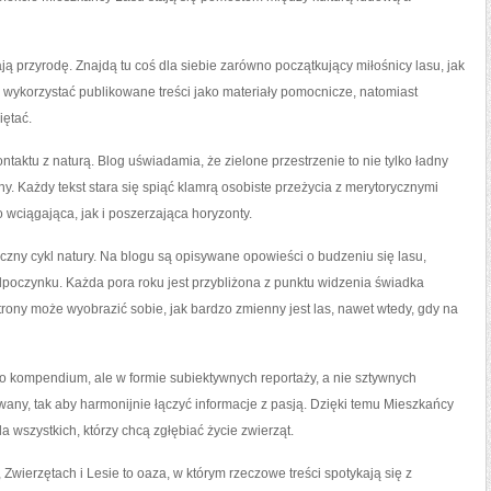
ją przyrodę. Znajdą tu coś dla siebie zarówno początkujący miłośnicy lasu, jak
ykorzystać publikowane treści jako materiały pomocnicze, natomiast
iętać.
aktu z naturą. Blog uświadamia, że zielone przestrzenie to nie tylko ładny
. Każdy tekst stara się spiąć klamrą osobiste przeżycia z merytorycznymi
o wciągająca, jak i poszerzająca horyzonty.
zny cykl natury. Na blogu są opisywane opowieści o budzeniu się lasu,
e odpoczynku. Każda pora roku jest przybliżona z punktu widzenia świadka
trony może wyobrazić sobie, jak bardzo zmienny jest las, nawet wtedy, gdy na
o kompendium, ale w formie subiektywnych reportaży, a nie sztywnych
owany, tak aby harmonijnie łączyć informacje z pasją. Dzięki temu Mieszkańcy
a wszystkich, którzy chcą zgłębiać życie zwierząt.
wierzętach i Lesie to oaza, w którym rzeczowe treści spotykają się z