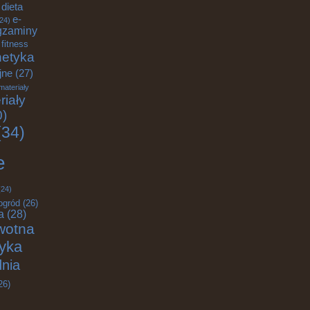
dieta
e-
24)
gzaminy
fitness
etyka
jne
(27)
materiały
riały
0)
34)
e
24)
ogród
(26)
a
(28)
wotna
tyka
nia
26)