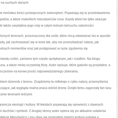
e na suchych danych.
ie mnóstwo treści poświęconych zwierzętom. Pojawiają się tu przedstawienia
 gadów, a także maleńkich mieszkańców runa. Każdy tekst nie tylko ukazuje
e także uwydatnia jego rolę w całym leśnym łańcuchu zależności.
lonych terenach, przeznaczony dla osób, które chcą odwiedzać las w sposób
ady, jak zachowywać się w lesie tak, aby nie przeszkadzać naturę, jak
trudnych momentów oraz jak postępować w razie zgubienia się.
światu roślin, zarówno tym często spotykanym, jak i rzadkim. Na blogu
una, a także mniej oczywistą florę. Autor opisuje, które gatunki są przydatne, a
nocześnie na konieczność odpowiedzialnego zbierania.
kiem dziennik z terenu. Znajdziemy tu refleksje o cyklu natury, przemyślenia
zujące, jak wygląda realna praca wśród drzew. Dzięki temu zagorzały fan lasu
anie terenami leśnymi.
anicza ekologii i kultury. W tekstach pojawiają się opowieści z dawnych
oi duchów i symboli. Z drugiej strony autor opiera się po aktualne ustalenia
efekcie Mieszkańcy Lasu stają się pomostem między kulturą ludową a