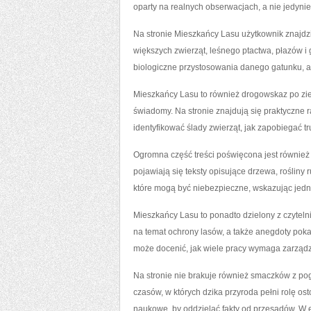
oparty na realnych obserwacjach, a nie jedyni
Na stronie Mieszkańcy Lasu użytkownik znajdz
większych zwierząt, leśnego ptactwa, płazów i
biologiczne przystosowania danego gatunku, al
Mieszkańcy Lasu to również drogowskaz po zie
świadomy. Na stronie znajdują się praktyczne r
identyfikować ślady zwierząt, jak zapobiegać 
Ogromna część treści poświęcona jest również 
pojawiają się teksty opisujące drzewa, rośliny r
które mogą być niebezpieczne, wskazując jed
Mieszkańcy Lasu to ponadto dzielony z czytelni
na temat ochrony lasów, a także anegdoty poka
może docenić, jak wiele pracy wymaga zarządz
Na stronie nie brakuje również smaczków z pogr
czasów, w których dzika przyroda pełni rolę ost
naukowe, by oddzielać fakty od przesądów. W 