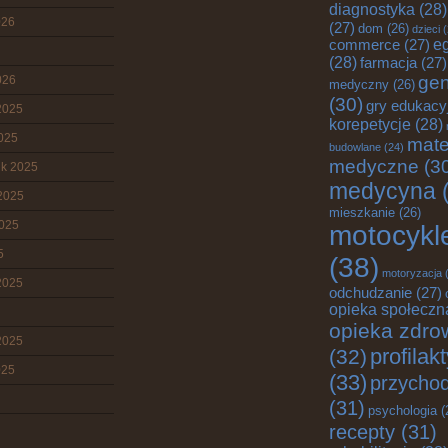
diagnostyka
(28)
026
(27)
dom
(26)
dzieci
(
commerce
(27)
e
(28)
farmacja
(27)
gen
026
medyczny
(26)
(30)
gry edukacy
2025
korepetycje
(28)
2025
mate
budowlane
(24)
medyczne
(3
ik 2025
medycyna
(
2025
mieszkanie
(26)
2025
motocykl
5
(38)
motoryzacja
(
2025
odchudzanie
(27)
opieka społeczn
opieka zdro
2025
profilak
(32)
025
(33)
przychod
(31)
psychologia
(
recepty
(31)