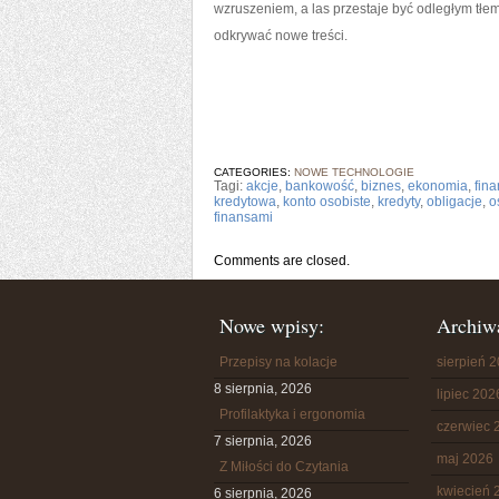
wzruszeniem, a las przestaje być odległym tłem,
odkrywać nowe treści.
CATEGORIES:
NOWE TECHNOLOGIE
Tagi:
akcje
,
bankowość
,
biznes
,
ekonomia
,
fin
kredytowa
,
konto osobiste
,
kredyty
,
obligacje
,
o
finansami
Comments are closed.
Nowe wpisy:
Archiw
Przepisy na kolacje
sierpień 
8 sierpnia, 2026
lipiec 202
Profilaktyka i ergonomia
czerwiec 
7 sierpnia, 2026
maj 2026
Z Miłości do Czytania
kwiecień 
6 sierpnia, 2026