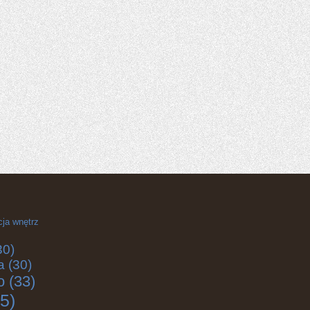
cja wnętrz
30)
a
(30)
o
(33)
5)