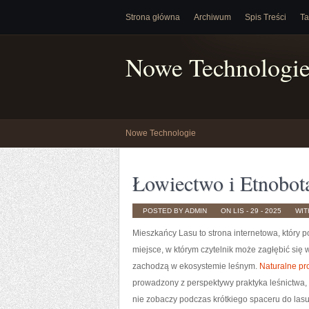
Strona główna
Archiwum
Spis Treści
Ta
Nowe Technologi
Nowe Technologie
Łowiectwo i Etnobota
POSTED BY ADMIN
ON LIS - 29 - 2025
WI
Mieszkańcy Lasu to strona internetowa, który po
miejsce, w którym czytelnik może zagłębić się
zachodzą w ekosystemie leśnym.
Naturalne pr
prowadzony z perspektywy praktyka leśnictwa, 
nie zobaczy podczas krótkiego spaceru do las