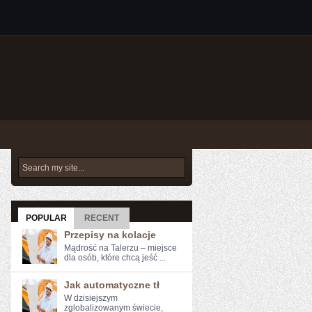
POPULAR
RECENT
Przepisy na kolacje
Mądrość na Talerzu – miejsce
dla osób, które chcą jeść ...
Jak automatyczne tł
W‌ dzisiejszym
zglobalizowanym​ świecie,