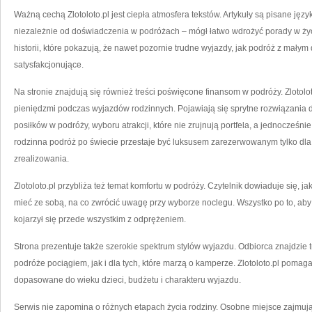
Ważną cechą Zlotoloto.pl jest ciepła atmosfera tekstów. Artykuły są pisane jęz
niezależnie od doświadczenia w podróżach – mógł łatwo wdrożyć porady w życie
historii, które pokazują, że nawet pozornie trudne wyjazdy, jak podróż z mały
satysfakcjonujące.
Na stronie znajdują się również treści poświęcone finansom w podróży. Zlotol
pieniędzmi podczas wyjazdów rodzinnych. Pojawiają się sprytne rozwiązania
posiłków w podróży, wyboru atrakcji, które nie zrujnują portfela, a jednocześn
rodzinna podróż po świecie przestaje być luksusem zarezerwowanym tylko dla
zrealizowania.
Zlotoloto.pl przybliża też temat komfortu w podróży. Czytelnik dowiaduje się, ja
mieć ze sobą, na co zwrócić uwagę przy wyborze noclegu. Wszystko po to, aby 
kojarzył się przede wszystkim z odprężeniem.
Strona prezentuje także szerokie spektrum stylów wyjazdu. Odbiorca znajdzie tu
podróże pociągiem, jak i dla tych, które marzą o kamperze. Zlotoloto.pl poma
dopasowane do wieku dzieci, budżetu i charakteru wyjazdu.
Serwis nie zapomina o różnych etapach życia rodziny. Osobne miejsce zajmują