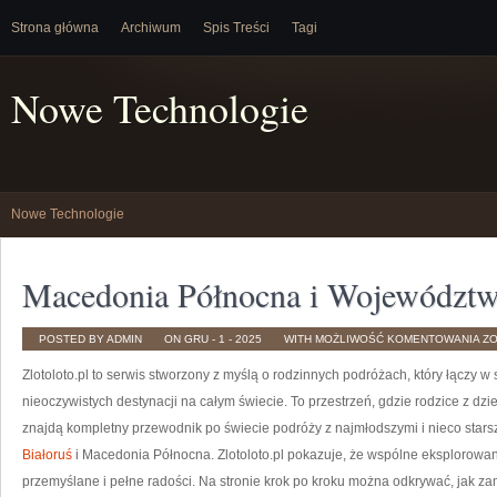
Strona główna
Archiwum
Spis Treści
Tagi
Nowe Technologie
Nowe Technologie
Macedonia Północna i Województw
MA
POSTED BY ADMIN
ON GRU - 1 - 2025
WITH
MOŻLIWOŚĆ KOMENTOWANIA
Z
P
I
Zlotoloto.pl to serwis stworzony z myślą o rodzinnych podróżach, który łączy w
W
PO
nieoczywistych destynacji na całym świecie. To przestrzeń, gdzie rodzice z dz
znajdą kompletny przewodnik po świecie podróży z najmłodszymi i nieco star
Białoruś
i Macedonia Północna. Zlotoloto.pl pokazuje, że wspólne eksplorowan
przemyślane i pełne radości. Na stronie krok po kroku można odkrywać, jak 