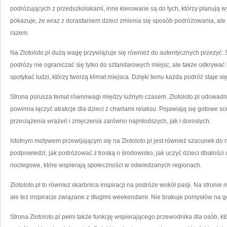
podróżujących z przedszkolakami, inne kierowane są do tych, którzy planują wyj
pokazuje, że wraz z dorastaniem dzieci zmienia się sposób podróżowania, ale
razem.
Na Zlotoloto.pl dużą wagę przywiązuje się również do autentycznych przeżyć.
podróży nie ograniczać się tylko do sztandarowych miejsc, ale także odkrywać 
spotykać ludzi, którzy tworzą klimat miejsca. Dzięki temu każda podróż staje si
Strona porusza temat równowagi między luźnym czasem. Zlotoloto.pl udowadn
powinna łączyć atrakcje dla dzieci z chwilami relaksu. Pojawiają się gotowe s
przeciążenia wrażeń i zmęczenia zarówno najmłodszych, jak i dorosłych.
Istotnym motywem przewijającym się na Zlotoloto.pl jest również szacunek do 
podpowiedzi, jak podróżować z troską o środowisko, jak uczyć dzieci dbałości 
noclegowe, które wspierają społeczności w odwiedzanych regionach.
Zlotoloto.pl to również skarbnica inspiracji na podróże wokół pasji. Na stronie
ale też inspiracje związane z długimi weekendami. Nie brakuje pomysłów na gór
Strona Zlotoloto.pl pełni także funkcję wspierającego przewodnika dla osób, k