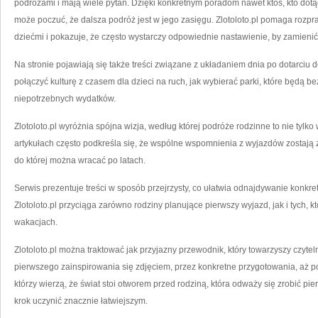
podróżami i mają wiele pytań. Dzięki konkretnym poradom nawet ktoś, kto dotąd
może poczuć, że dalsza podróż jest w jego zasięgu. Zlotoloto.pl pomaga rozpr
dziećmi i pokazuje, że często wystarczy odpowiednie nastawienie, by zamienić 
Na stronie pojawiają się także treści związane z układaniem dnia po dotarciu d
połączyć kulturę z czasem dla dzieci na ruch, jak wybierać parki, które będą be
niepotrzebnych wydatków.
Zlotoloto.pl wyróżnia spójna wizja, według której podróże rodzinne to nie tylko
artykułach często podkreśla się, że wspólne wspomnienia z wyjazdów zostają z 
do której można wracać po latach.
Serwis prezentuje treści w sposób przejrzysty, co ułatwia odnajdywanie konkret
Zlotoloto.pl przyciąga zarówno rodziny planujące pierwszy wyjazd, jak i tych, k
wakacjach.
Zlotoloto.pl można traktować jak przyjazny przewodnik, który towarzyszy czyte
pierwszego zainspirowania się zdjęciem, przez konkretne przygotowania, aż p
którzy wierzą, że świat stoi otworem przed rodziną, która odważy się zrobić p
krok uczynić znacznie łatwiejszym.