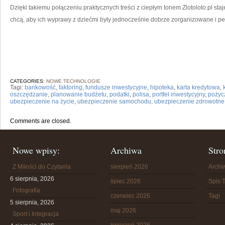
Dzięki takiemu połączeniu praktycznych treści z ciepłym tonem Zlotoloto.pl sta
chcą, aby ich wyprawy z dziećmi były jednocześnie dobrze zorganizowane i pe
CATEGORIES:
NOWE TECHNOLOGIE
Tagi:
bankowość
,
faktoring
,
fundusze inwestycyjne
,
hipoteka
,
karta kredytowa
,
oszczędzanie
,
planowanie budżetu
,
podatki
,
polisa
,
portfel inwestycyjny
,
pożyc
ubezpieczenie na życie
,
ubezpieczenie samochodu
,
ubezpieczenie zdrowotne
Comments are closed.
Nowe wpisy:
Archiwa
Stro
Z Miłości do Czytania
sierpień 2026
Arch
6 sierpnia, 2026
lipiec 2026
Spis T
Fotografia
czerwiec 2026
Tagi
5 sierpnia, 2026
maj 2026
Sport i Integracja