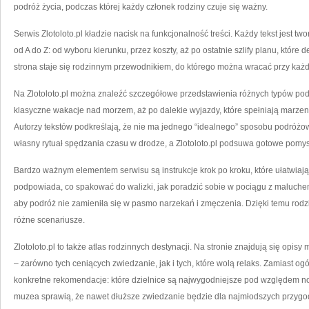
podróż życia, podczas której każdy członek rodziny czuje się ważny.
Serwis Zlotoloto.pl kładzie nacisk na funkcjonalność treści. Każdy tekst jest 
od A do Z: od wyboru kierunku, przez koszty, aż po ostatnie szlify planu, które
strona staje się rodzinnym przewodnikiem, do którego można wracać przy każ
Na Zlotoloto.pl można znaleźć szczegółowe przedstawienia różnych typów p
klasyczne wakacje nad morzem, aż po dalekie wyjazdy, które spełniają marzen
Autorzy tekstów podkreślają, że nie ma jednego “idealnego” sposobu podróż
własny rytuał spędzania czasu w drodze, a Zlotoloto.pl podsuwa gotowe pomys
Bardzo ważnym elementem serwisu są instrukcje krok po kroku, które ułatwiają
podpowiada, co spakować do walizki, jak poradzić sobie w pociągu z maluchem,
aby podróż nie zamieniła się w pasmo narzekań i zmęczenia. Dzięki temu rodz
różne scenariusze.
Zlotoloto.pl to także atlas rodzinnych destynacji. Na stronie znajdują się opisy 
– zarówno tych ceniących zwiedzanie, jak i tych, które wolą relaks. Zamiast og
konkretne rekomendacje: które dzielnice są najwygodniejsze pod względem no
muzea sprawią, że nawet dłuższe zwiedzanie będzie dla najmłodszych przygo