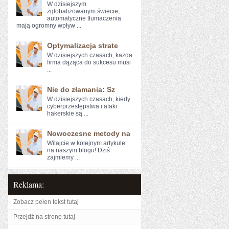
W‌ dzisiejszym
zglobalizowanym​ świecie,
⁣automatyczne ⁣tłumaczenia
mają ogromny wpływ ...
Optymalizacja strate
W dzisiejszych czasach, każda
firma dążąca do sukcesu musi
...
Nie do złamania: Sz
W ‍dzisiejszych czasach, kiedy
cyberprzestępstwa i ‌ataki
hakerskie są ...
Nowoczesne metody na
Witajcie w kolejnym artykule⁤
na naszym blogu! Dziś
zajmiemy ...
Reklama:
Zobacz pełen tekst tutaj
Przejdź na stronę tutaj