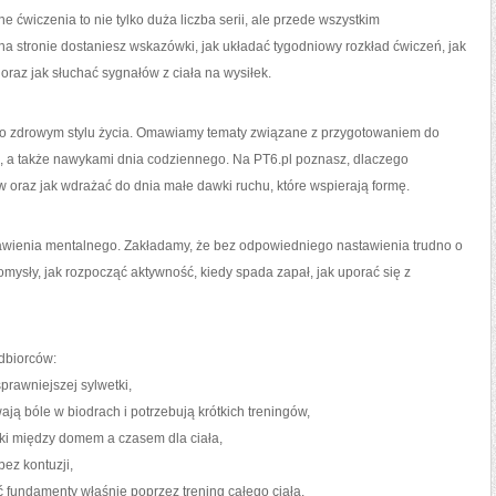
 ćwiczenia to nie tylko duża liczba serii, ale przede wszystkim
na stronie dostaniesz wskazówki, jak układać tygodniowy rozkład ćwiczeń, jak
oraz jak słuchać sygnałów z ciała na wysiłek.
i o zdrowym stylu życia. Omawiamy tematy związane z przygotowaniem do
ą, a także nawykami dnia codziennego. Na PT6.pl poznasz, dlaczego
w oraz jak wdrażać do dnia małe dawki ruchu, które wspierają formę.
awienia mentalnego. Zakładamy, że bez odpowiedniego nastawienia trudno o
omysły, jak rozpocząć aktywność, kiedy spada zapał, jak uporać się z
dbiorców:
prawniejszej sylwetki,
ają bóle w biodrach i potrzebują krótkich treningów,
zki między domem a czasem dla ciała,
bez kontuzji,
fundamenty właśnie poprzez trening całego ciała.