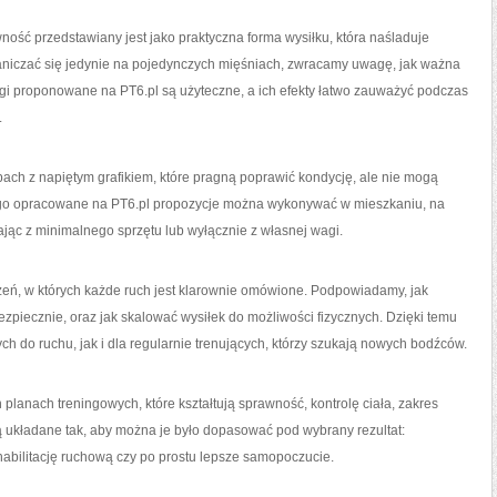
ność przedstawiany jest jako praktyczna forma wysiłku, która naśladuje
aniczać się jedynie na pojedynczych mięśniach, zwracamy uwagę, jak ważna
ngi proponowane na PT6.pl są użyteczne, a ich efekty łatwo zauważyć podczas
.
bach z napiętym grafikiem, które pragną poprawić kondycję, ale nie mogą
tego opracowane na PT6.pl propozycje można wykonywać w mieszkaniu, na
tając z minimalnego sprzętu lub wyłącznie z własnej wagi.
eń, w których każde ruch jest klarownie omówione. Podpowiadamy, jak
ezpiecznie, oraz jak skalować wysiłek do możliwości fizycznych. Dzięki temu
h do ruchu, jak i dla regularnie trenujących, którzy szukają nowych bodźców.
 planach treningowych, które kształtują sprawność, kontrolę ciała, zakres
 układane tak, aby można je było dopasować pod wybrany rezultat:
bilitację ruchową czy po prostu lepsze samopoczucie.