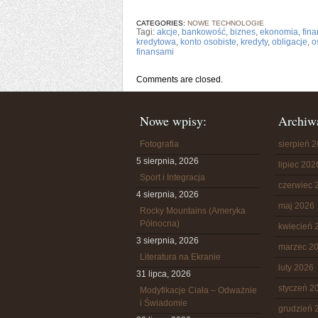
CATEGORIES:
NOWE TECHNOLOGIE
Tagi:
akcje
,
bankowość
,
biznes
,
ekonomia
,
fin
kredytowa
,
konto osobiste
,
kredyty
,
obligacje
,
o
finansami
Comments are closed.
Nowe wpisy:
Archiw
Fotografia
sierpień 
5 sierpnia, 2026
lipiec 202
Sport i Integracja
czerwiec 
4 sierpnia, 2026
maj 2026
Rocky Mountains (Ameryka
Północna)
kwiecień 
3 sierpnia, 2026
marzec 2
Literatura na Ekranie
luty 2026
31 lipca, 2026
styczeń 2
Modyfikacje Ciała – Odważnie
i Świadomie
grudzień 