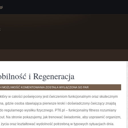
gi
e
bilność i Regeneracja
NOWINKI
TH
MOŻLIWOŚĆ KOMENTOWANIA
ZOSTAŁA WYŁĄCZONA
SO FAR
FITNESS
I
 który w całości poświęcony jest ćwiczeniom funkcjonalnym oraz skutecznym
MOBILNOŚĆ
I
REGENERACJA
ma, gdzie osoba stawiająca pierwsze kroki i doświadczony ćwiczący znajdą
do regularnego wysiłku fizycznego. PT6.pl – funkcjonalny fitness rozumiany
workout. Na stronie pokazujemy, jak trenować świadomie, aby usprawnić organizm,
 życia oraz kształtować wydolność potrzebną w typowych sytuacjach dnia.