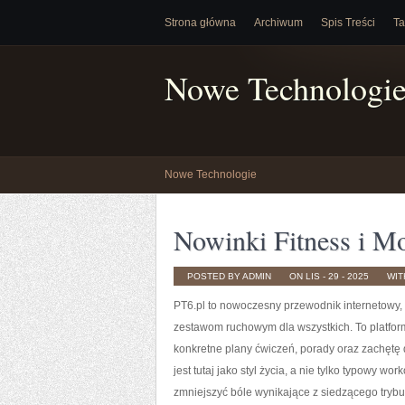
Strona główna
Archiwum
Spis Treści
Ta
Nowe Technologi
Nowe Technologie
Nowinki Fitness i Mo
POSTED BY ADMIN
ON LIS - 29 - 2025
WI
PT6.pl to nowoczesny przewodnik internetowy,
zestawom ruchowym dla wszystkich. To platfor
konkretne plany ćwiczeń, porady oraz zachętę 
jest tutaj jako styl życia, a nie tylko typowy 
zmniejszyć bóle wynikające z siedzącego trybu