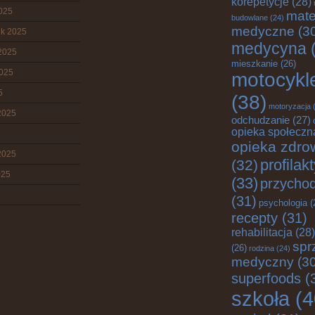
korepetycje
(28)
2025
mate
budowlane
(24)
medyczne
(3
ik 2025
medycyna
(
2025
mieszkanie
(26)
2025
motocykl
5
(38)
motoryzacja
(
2025
odchudzanie
(27)
opieka społeczn
opieka zdro
2025
profilak
(32)
025
(33)
przychod
(31)
psychologia
(
recepty
(31)
rehabilitacja
(28)
spr
(26)
rodzina
(24)
medyczny
(30
superfoods
(
szkoła
(4