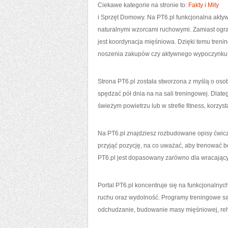
Ciekawe kategorie na stronie to:
Fakty i Mity
i Sprzęt Domowy. Na PT6.pl funkcjonalna aktyw
naturalnymi wzorcami ruchowymi. Zamiast ogr
jest koordynacja mięśniowa. Dzięki temu treni
noszenia zakupów czy aktywnego wypoczynku
Strona PT6.pl została stworzona z myślą o oso
spędzać pół dnia na na sali treningowej. Dla
świeżym powietrzu lub w strefie fitness, korzys
Na PT6.pl znajdziesz rozbudowane opisy ćwicz
przyjąć pozycję, na co uważać, aby trenować b
PT6.pl jest dopasowany zarówno dla wracającyc
Portal PT6.pl koncentruje się na funkcjonalnych
ruchu oraz wydolność. Programy treningowe są
odchudzanie, budowanie masy mięśniowej, reha