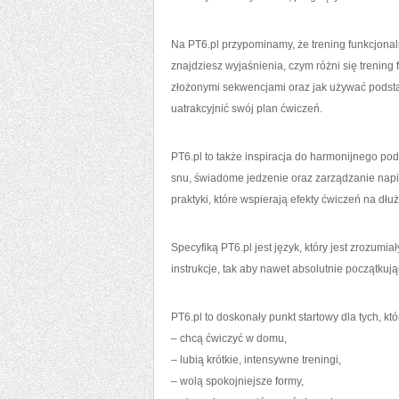
Na PT6.pl przypominamy, że trening funkcjonaln
znajdziesz wyjaśnienia, czym różni się trening
złożonymi sekwencjami oraz jak używać podsta
uatrakcyjnić swój plan ćwiczeń.
PT6.pl to także inspiracja do harmonijnego po
snu, świadome jedzenie oraz zarządzanie nap
praktyki, które wspierają efekty ćwiczeń na dłuż
Specyfiką PT6.pl jest język, który jest zrozumi
instrukcje, tak aby nawet absolutnie początku
PT6.pl to doskonały punkt startowy dla tych, któ
– chcą ćwiczyć w domu,
– lubią krótkie, intensywne treningi,
– wolą spokojniejsze formy,