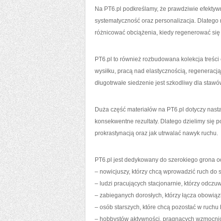
Na PT6.pl podkreślamy, że prawdziwie efektywne
systematyczność oraz personalizacja. Dlatego 
różnicować obciążenia, kiedy regenerować się 
PT6.pl to również rozbudowana kolekcja treśc
wysiłku, pracą nad elastycznością, regeneracj
długotrwałe siedzenie jest szkodliwy dla stawó
Duża część materiałów na PT6.pl dotyczy nast
konsekwentne rezultaty. Dlatego dzielimy się p
prokrastynacją oraz jak utrwalać nawyk ruchu.
PT6.pl jest dedykowany do szerokiego grona o
– nowicjuszy, którzy chcą wprowadzić ruch do s
– ludzi pracujących stacjonarnie, którzy odczuw
– zabieganych dorosłych, którzy łącza obowią
– osób starszych, które chcą pozostać w ruchu 
– hobbystów aktywności, pragnących wzmocnić 