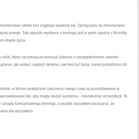
 monitorować efekty bez ciągłego ważenia się. Zachęcamy, by obserwować
ięcej energii. Taki sposób myślenia o treningu jest w pełni zgodny z filozofią
ym etapie życia.
a osób, które zaczynają po kontuzji (zawsze z uwzględnieniem zaleceń
ążenie, jak unikać nagłych skoków i jak tworzyć bazę, zanim przejdziesz do
dnik, w którym praktyczne ćwiczenia całego ciała są przedstawione w
aprojektowane tak, aby mogły służyć każdemu – niezależnie od kondycji. To
z zasady funkcjonalnego treningu, a przede wszystkim poczujesz, że
alna dla wszystkich.