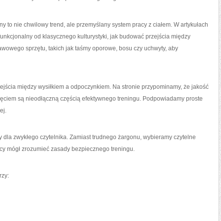
y to nie chwilowy trend, ale przemyślany system pracy z ciałem. W artykułach
 funkcjonalny od klasycznego kulturystyki, jak budować przejścia między
wowego sprzętu, takich jak taśmy oporowe, bosu czy uchwyty, aby
dejścia między wysiłkiem a odpoczynkiem. Na stronie przypominamy, że jakość
ięciem są nieodłączną częścią efektywnego treningu. Podpowiadamy proste
ej.
ały dla zwykłego czytelnika. Zamiast trudnego żargonu, wybieramy czytelne
jący mógł zrozumieć zasady bezpiecznego treningu.
rzy: