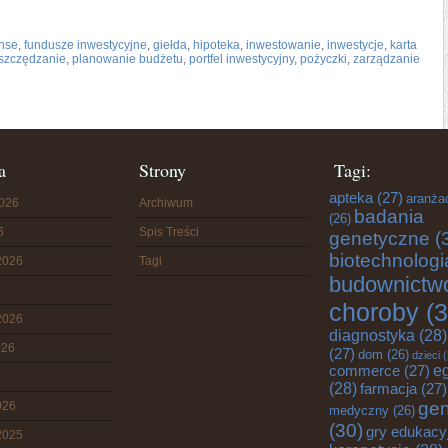
anse
,
fundusze inwestycyjne
,
giełda
,
hipoteka
,
inwestowanie
,
inwestycje
,
karta
szczędzanie
,
planowanie budżetu
,
portfel inwestycyjny
,
pożyczki
,
zarządzanie
a
Strony
Tagi:
apteka
(27)
aranża
2026
Archiwum
badania
(26)
6
Spis Treści
genetyczne
(
biotechnologi
2026
Tagi
budownictw
choroby
(3
2026
diagnostyka
(28)
026
(27)
dom
(26)
dzieci
(
commerce
(27)
e
(28)
farmacja
(27)
gen
026
medyczny
(26)
(30)
gry edukacy
2025