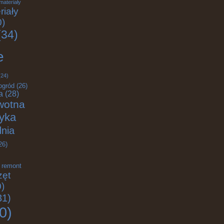
materiały
riały
0)
34)
e
24)
ogród
(26)
a
(28)
wotna
tyka
nia
26)
remont
zęt
)
31)
0)