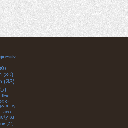
cja wnętrz
30)
a
(30)
o
(33)
5)
dieta
e-
24)
gzaminy
fitness
etyka
jne
(27)