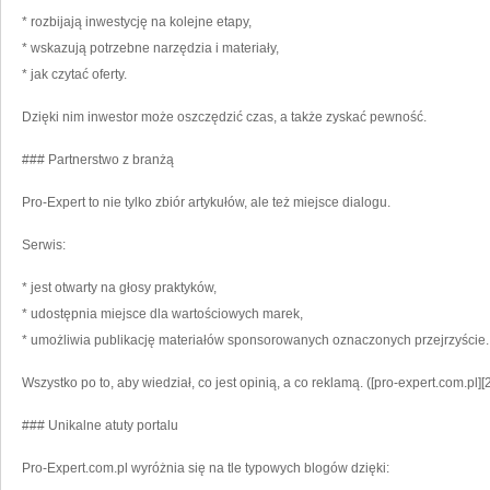
* rozbijają inwestycję na kolejne etapy,
* wskazują potrzebne narzędzia i materiały,
* jak czytać oferty.
Dzięki nim inwestor może oszczędzić czas, a także zyskać pewność.
### Partnerstwo z branżą
Pro-Expert to nie tylko zbiór artykułów, ale też miejsce dialogu.
Serwis:
* jest otwarty na głosy praktyków,
* udostępnia miejsce dla wartościowych marek,
* umożliwia publikację materiałów sponsorowanych oznaczonych przejrzyście.
Wszystko po to, aby wiedział, co jest opinią, a co reklamą. ([pro-expert.com.pl][2
### Unikalne atuty portalu
Pro-Expert.com.pl wyróżnia się na tle typowych blogów dzięki: