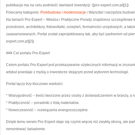
publikacja ma na celu podnieść standard inwestycji. ([pro-expert.com.pl][1])
Polecamy kategorie:
Przebudowy i modernizacje
i Warsztat i narzędzia budow
Na łamach Pro-Expert – Wiedza i Praktyczne Porady znajdziesz szczegółowe t
przestrzeni, architektury, fotowoltaiki, ociepleń, formalności urzędowych, a tak
zaawansowanych. Portal został zaprojektowany tak, aby być partnerem od pierw
expert.com.pl][2])
### Cel portalu Pro-Expert
Celem portalu Pro-Expert jest przekazywanie użytecznych informacji w zrozum
artykuł powstaje z myślą o inwestorze stojącym przed wyborem technologii.
Portal łączy trzy kluczowe wartości:
* Wiarygodność – treści tworzone przez osoby z doświadczeniem w branży, a 
* Praktyczność – poradniki z listą materiałów.
* Nowoczesność – rozwiązania energooszczędne.
Dzięki temu serwis Pro-Expert staje się czymś więcej niż zwykłą stroną, ale p
remontować świadomie.