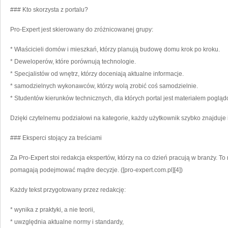
### Kto skorzysta z portalu?
Pro-Expert jest skierowany do zróżnicowanej grupy:
* Właścicieli domów i mieszkań, którzy planują budowę domu krok po kroku.
* Deweloperów, które porównują technologie.
* Specjalistów od wnętrz, którzy doceniają aktualne informacje.
* samodzielnych wykonawców, którzy wolą zrobić coś samodzielnie.
* Studentów kierunków technicznych, dla których portal jest materiałem poglą
Dzięki czytelnemu podziałowi na kategorie, każdy użytkownik szybko znajduje in
### Eksperci stojący za treściami
Za Pro-Expert stoi redakcja ekspertów, którzy na co dzień pracują w branży. To m
pomagają podejmować mądre decyzje. ([pro-expert.com.pl][4])
Każdy tekst przygotowany przez redakcję:
* wynika z praktyki, a nie teorii,
* uwzględnia aktualne normy i standardy,