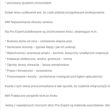
* jest pisany językiem zrozumiałym.
Dzięki temu użytkownik wie, że czyta artykuły przygotowane profesjonalnie.
### Najważniejsze obszary serwisu
Na Pro-Expert publikowane są zróżnicowane treści, obejmujące m.in.:
* Budowa domu od zera – omówienie etapów prac.
* Generalne remonty – typowe błędy i jak ich uniknąć.
* Wykończenia i aranżacje wnętrz – kuchnie, klasyczny i praktyczne inspiracje.
* Instalacje elektryczne, wodne, grzewcze – normy.
* Ogrody, tarasy, elewacje – tarasy wentylowane.
* Prawo i formalności – pozwolenia.
* Finansowanie i koszty – porównania rozwiązań pod kątem opłacalności.
Każda z tych sekcji jest przemyślana w taki sposób, by czytelnik mógł przejść l
### Praktyczne poradniki krok po kroku
Jedną z największych mocnych stron Pro-Expert są materiały warsztatowe, któr