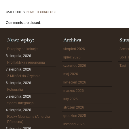
CATEGORIES:
NOWE TECHNOLOGIE
Comments are closed.
Nowe wpisy:
Archiwa
Stro
Przepisy na kolacje
sierpień 2026
Arch
8 sierpnia, 2026
lipiec 2026
Spis T
Profilaktyka i ergonomia
czerwiec 2026
Tagi
7 sierpnia, 2026
maj 2026
Z Miłości do Czytania
kwiecień 2026
6 sierpnia, 2026
Fotografia
marzec 2026
5 sierpnia, 2026
luty 2026
Sport i Integracja
styczeń 2026
4 sierpnia, 2026
grudzień 2025
Rocky Mountains (Ameryka
Północna)
listopad 2025
3 sierpnia, 2026