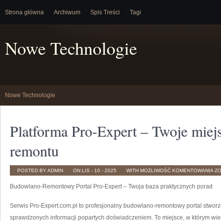
Strona główna
Archiwum
Spis Treści
Tagi
Nowe Technologie
Nowe Technologie
Platforma Pro-Expert – Twoje miej
remontu
PL
POSTED BY ADMIN
ON LIS - 10 - 2025
WITH
MOŻLIWOŚĆ KOMENTOWANIA
Z
PR
EX
Budowlano-Remontowy Portal Pro-Expert – Twoja baza praktycznych porad
–
TW
MI
DL
Serwis Pro-Expert.com.pl to profesjonalny budowlano-remontowy portal stwor
B
I
sprawdzonych informacji popartych doświadczeniem. To miejsce, w którym wie
R