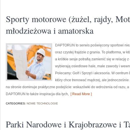
Sporty motorowe (żużel, rajdy, Mot
młodzieżowa i amatorska
DAPTORUN to serwis poświęcony sportowi ni
oraz czystej frajdzie z grania. To platforma, w k
a krótkie sesje potrafią zamienić się w relację z
wybierają osiedlowe hale, małe zawody i wewnęt
Polecamy: Golf i Sprzęt i akcesoria. W centru
który chce trenować mądrzej, ale jednocześnie
na stronie dominuje praktyczne podejście: wskazówki do wdrożenia od razu, a 
DAPTORUN to także inspiracja dla tych,
[ Read More ]
CATEGORIES:
NOWE TECHNOLOGIE
Parki Narodowe i Krajobrazowe i T