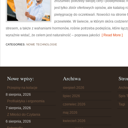
zrozumieć potrzeby swojej cery i podejmować r
jest tylko zbiór ofertowych opisów, ale katalog 
pielęgnację do oczekiwań. Nowości na stronie 
przewlekłe. W świecie, w którym skóra codzien
stresem, a także z wahaniami hormonów, rośnie potrzeba podejścia, które łącz
wyraźnie widać, że celem jest naturalność – poprawa jakości
[ Read More ]
CATEGORIES:
NOWE TECHNOLOGIE
Nowe wpisy:
Archiwa
Stro
Przepisy na kolacje
sierpień 2026
Arch
8 sierpnia, 2026
lipiec 2026
Spis T
Profilaktyka i ergonomia
czerwiec 2026
Tagi
7 sierpnia, 2026
maj 2026
Z Miłości do Czytania
kwiecień 2026
6 sierpnia, 2026