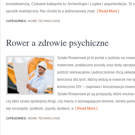
konsekwencją. Ciekawe kategorie to: Archeologia i Logika i argumentacja. To s
sposób realistyczny. Nie chodzi tu o jednorazowy zryw,
[ Read More ]
CATEGORIES:
NOWE TECHNOLOGIE
Rower a zdrowie psychiczne
Szlaki-Rowerowe.pl to portal o jeździe na rower
rowerowe, praktyczne porady oraz testy sprzętu. 
jeździć rekreacyjnie i jednocześnie chcą układ
tworzona dla tych, którzy widzą w rowerze nie 
koniecznie DIY – naprawa i konserwacja rower
Szlaki-Rowerowe.pl są przejazdy, które można 
czy ktoś szuka spokojnej drogi, czy marzy o wymagającym terenie, serwis poma
się szczegóły: podłoże, zjazdy, dystans, a
[ Read More ]
CATEGORIES:
NOWE TECHNOLOGIE