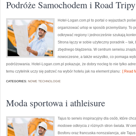
Podróże Samochodem i Road Tripy
Hotel-Logan.com.pl to portal o wyjazdach poś
organizować urlop w sposób przemyślany. To pr
odkrywać regiony i jednocześnie szukają konkr
Strona łączy w sobie użyteczny poradnik – tak,
zbędnego błądzenia. W centrum serwisu znajdu
nowoczesne, a także wszystko, co pomaga wyb
podróżowania. Hotel-Logan.com.pl pokazuje, że dobry nocleg to nie tylko adres
temu czytelnik uczy się patrzeć na wybór hotelu jak na element planu:
[ Read M
CATEGORIES:
NOWE TECHNOLOGIE
Moda sportowa i athleisure
Tajus to serwis inspiracyjny dla osób, które ch
modowe odkrycia z różnych stron świata. W centru
Bosforu oraz francuska nonszalancja, ale Tajus 