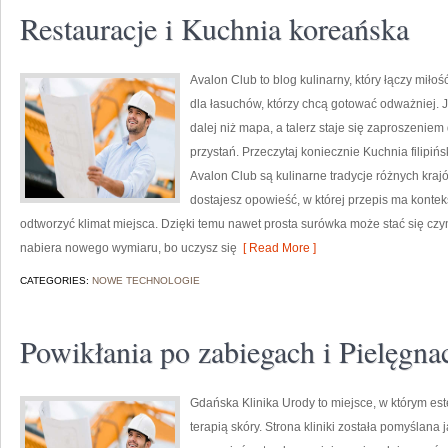
Restauracje i Kuchnia koreańska
Avalon Club to blog kulinarny, który łączy miłoś
dla łasuchów, którzy chcą gotować odważniej. J
dalej niż mapa, a talerz staje się zaproszeniem
przystań. Przeczytaj koniecznie Kuchnia filip
Avalon Club są kulinarne tradycje różnych kraj
dostajesz opowieść, w której przepis ma konteks
odtworzyć klimat miejsca. Dzięki temu nawet prosta surówka może stać się czy
nabiera nowego wymiaru, bo uczysz się
[ Read More ]
CATEGORIES:
NOWE TECHNOLOGIE
Powikłania po zabiegach i Pielęgna
Gdańska Klinika Urody to miejsce, w którym e
terapią skóry. Strona kliniki została pomyślana 