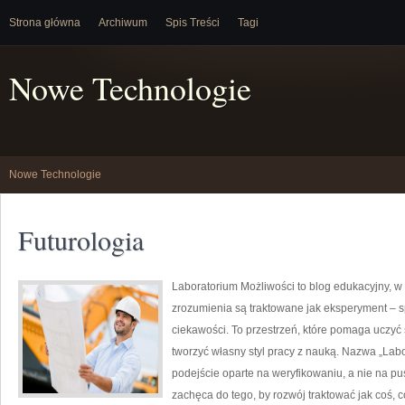
Strona główna
Archiwum
Spis Treści
Tagi
Nowe Technologie
Nowe Technologie
Futurologia
Laboratorium Możliwości to blog edukacyjny, w
zrozumienia są traktowane jak eksperyment – s
ciekawości. To przestrzeń, które pomaga uczyć
tworzyć własny styl pracy z nauką. Nazwa „Labo
podejście oparte na weryfikowaniu, a nie na p
zachęca do tego, by rozwój traktować jak coś, 