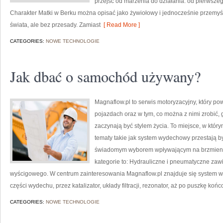
przejść od marzenia do działania: od pierwszeg
Charakter Matki w Berku można opisać jako żywiołowy i jednocześnie przemyś
świata, ale bez przesady. Zamiast
[ Read More ]
CATEGORIES:
NOWE TECHNOLOGIE
Jak dbać o samochód używany?
Magnaflow.pl to serwis motoryzacyjny, który p
pojazdach oraz w tym, co można z nimi zrobić, g
zaczynają być stylem życia. To miejsce, w który
tematy takie jak system wydechowy przestają 
świadomym wyborem wpływającym na brzmieni
kategorie to: Hydrauliczne i pneumatyczne zaw
wyścigowego. W centrum zainteresowania Magnaflow.pl znajduje się system 
części wydechu, przez katalizator, układy filtracji, rezonator, aż po puszkę koń
CATEGORIES:
NOWE TECHNOLOGIE