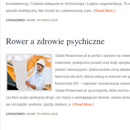
konsekwencją. Ciekawe kategorie to: Archeologia i Logika i argumentacja. To s
sposób realistyczny. Nie chodzi tu o jednorazowy zryw,
[ Read More ]
CATEGORIES:
NOWE TECHNOLOGIE
Rower a zdrowie psychiczne
Szlaki-Rowerowe.pl to portal o jeździe na rower
rowerowe, praktyczne porady oraz testy sprzętu. 
jeździć rekreacyjnie i jednocześnie chcą układ
tworzona dla tych, którzy widzą w rowerze nie 
koniecznie DIY – naprawa i konserwacja rower
Szlaki-Rowerowe.pl są przejazdy, które można 
czy ktoś szuka spokojnej drogi, czy marzy o wymagającym terenie, serwis poma
się szczegóły: podłoże, zjazdy, dystans, a
[ Read More ]
CATEGORIES:
NOWE TECHNOLOGIE