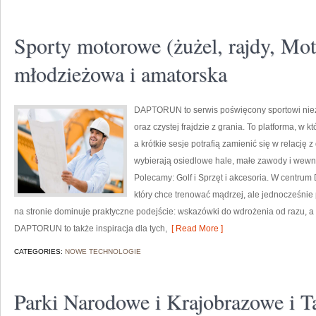
Sporty motorowe (żużel, rajdy, Mot
młodzieżowa i amatorska
DAPTORUN to serwis poświęcony sportowi ni
oraz czystej frajdzie z grania. To platforma, w k
a krótkie sesje potrafią zamienić się w relację z
wybierają osiedlowe hale, małe zawody i wewnęt
Polecamy: Golf i Sprzęt i akcesoria. W centru
który chce trenować mądrzej, ale jednocześnie
na stronie dominuje praktyczne podejście: wskazówki do wdrożenia od razu, a 
DAPTORUN to także inspiracja dla tych,
[ Read More ]
CATEGORIES:
NOWE TECHNOLOGIE
Parki Narodowe i Krajobrazowe i T