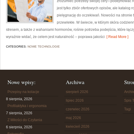
zrozumieć potrzeby swojej cery i podejmować r
jest tylko zbiór ofertowych opisów, ale katalog 
pielęgnację do oczekiwań. Nowości na stronie 
przewlekłe. W świecie, w którym skóra codzien
stresem, a także z wahaniami hormonów, rośnie potrzeba podejścia, które łącz
wyraźnie widać, że celem jest naturalność – poprawa jakości
[ Read More ]
CATEGORIES:
NOWE TECHNOLOGIE
Nowe wpisy:
Archiwa
Stro
Przepisy na kolacje
sierpień 2026
Arch
8 sierpnia, 2026
lipiec 2026
Spis T
Profilaktyka i ergonomia
czerwiec 2026
Tagi
7 sierpnia, 2026
maj 2026
Z Miłości do Czytania
kwiecień 2026
6 sierpnia, 2026