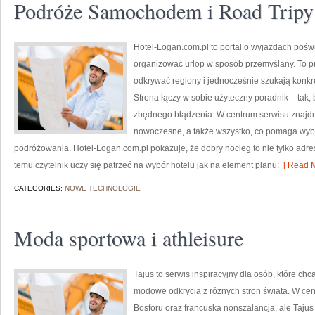
Podróże Samochodem i Road Tripy
Hotel-Logan.com.pl to portal o wyjazdach poś
organizować urlop w sposób przemyślany. To pr
odkrywać regiony i jednocześnie szukają konkr
Strona łączy w sobie użyteczny poradnik – tak,
zbędnego błądzenia. W centrum serwisu znajdu
nowoczesne, a także wszystko, co pomaga wyb
podróżowania. Hotel-Logan.com.pl pokazuje, że dobry nocleg to nie tylko adres
temu czytelnik uczy się patrzeć na wybór hotelu jak na element planu:
[ Read M
CATEGORIES:
NOWE TECHNOLOGIE
Moda sportowa i athleisure
Tajus to serwis inspiracyjny dla osób, które ch
modowe odkrycia z różnych stron świata. W centru
Bosforu oraz francuska nonszalancja, ale Tajus 