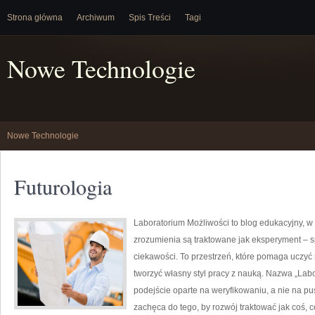
Strona główna
Archiwum
Spis Treści
Tagi
Nowe Technologie
Nowe Technologie
Futurologia
Laboratorium Możliwości to blog edukacyjny, w
zrozumienia są traktowane jak eksperyment – s
ciekawości. To przestrzeń, które pomaga uczyć
tworzyć własny styl pracy z nauką. Nazwa „Labo
podejście oparte na weryfikowaniu, a nie na p
zachęca do tego, by rozwój traktować jak coś, 