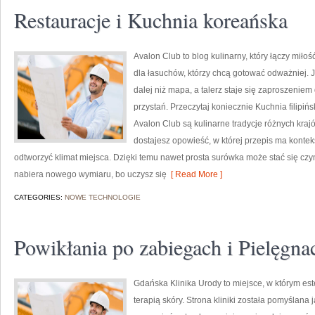
Restauracje i Kuchnia koreańska
Avalon Club to blog kulinarny, który łączy miłoś
dla łasuchów, którzy chcą gotować odważniej. J
dalej niż mapa, a talerz staje się zaproszeniem
przystań. Przeczytaj koniecznie Kuchnia filip
Avalon Club są kulinarne tradycje różnych kraj
dostajesz opowieść, w której przepis ma konteks
odtworzyć klimat miejsca. Dzięki temu nawet prosta surówka może stać się czy
nabiera nowego wymiaru, bo uczysz się
[ Read More ]
CATEGORIES:
NOWE TECHNOLOGIE
Powikłania po zabiegach i Pielęgna
Gdańska Klinika Urody to miejsce, w którym e
terapią skóry. Strona kliniki została pomyślana 