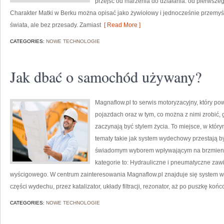
przejść od marzenia do działania: od pierwszeg
Charakter Matki w Berku można opisać jako żywiołowy i jednocześnie przemyś
świata, ale bez przesady. Zamiast
[ Read More ]
CATEGORIES:
NOWE TECHNOLOGIE
Jak dbać o samochód używany?
Magnaflow.pl to serwis motoryzacyjny, który p
pojazdach oraz w tym, co można z nimi zrobić, g
zaczynają być stylem życia. To miejsce, w który
tematy takie jak system wydechowy przestają 
świadomym wyborem wpływającym na brzmieni
kategorie to: Hydrauliczne i pneumatyczne zaw
wyścigowego. W centrum zainteresowania Magnaflow.pl znajduje się system 
części wydechu, przez katalizator, układy filtracji, rezonator, aż po puszkę koń
CATEGORIES:
NOWE TECHNOLOGIE