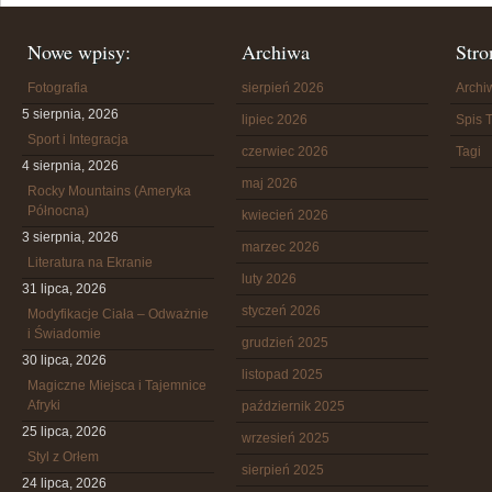
Nowe wpisy:
Archiwa
Stro
Fotografia
sierpień 2026
Arch
5 sierpnia, 2026
lipiec 2026
Spis T
Sport i Integracja
czerwiec 2026
Tagi
4 sierpnia, 2026
maj 2026
Rocky Mountains (Ameryka
Północna)
kwiecień 2026
3 sierpnia, 2026
marzec 2026
Literatura na Ekranie
luty 2026
31 lipca, 2026
styczeń 2026
Modyfikacje Ciała – Odważnie
i Świadomie
grudzień 2025
30 lipca, 2026
listopad 2025
Magiczne Miejsca i Tajemnice
Afryki
październik 2025
25 lipca, 2026
wrzesień 2025
Styl z Orłem
sierpień 2025
24 lipca, 2026