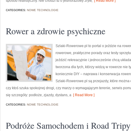
sposób realistyczny. Nie chodzi tu o jednorazowy zryw,
[ Read More ]
CATEGORIES:
NOWE TECHNOLOGIE
Rower a zdrowie psychiczne
Szlaki-Rowerowe.pl to portal o jeździe na rower
rowerowe, praktyczne porady oraz testy sprzętu. 
jeździć rekreacyjnie i jednocześnie chcą układ
tworzona dla tych, którzy widzą w rowerze nie 
koniecznie DIY – naprawa i konserwacja rower
Szlaki-Rowerowe.pl są przejazdy, które można 
czy ktoś szuka spokojnej drogi, czy marzy o wymagającym terenie, serwis poma
się szczegóły: podłoże, zjazdy, dystans, a
[ Read More ]
CATEGORIES:
NOWE TECHNOLOGIE
Podróże Samochodem i Road Tripy