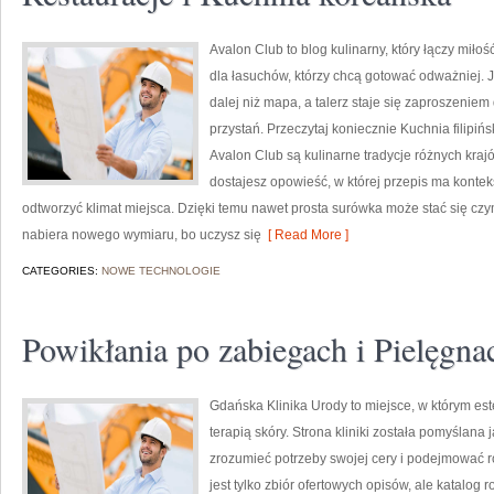
Avalon Club to blog kulinarny, który łączy miłoś
dla łasuchów, którzy chcą gotować odważniej. J
dalej niż mapa, a talerz staje się zaproszeniem
przystań. Przeczytaj koniecznie Kuchnia filip
Avalon Club są kulinarne tradycje różnych kraj
dostajesz opowieść, w której przepis ma konteks
odtworzyć klimat miejsca. Dzięki temu nawet prosta surówka może stać się czy
nabiera nowego wymiaru, bo uczysz się
[ Read More ]
CATEGORIES:
NOWE TECHNOLOGIE
Powikłania po zabiegach i Pielęgna
Gdańska Klinika Urody to miejsce, w którym e
terapią skóry. Strona kliniki została pomyślana 
zrozumieć potrzeby swojej cery i podejmować r
jest tylko zbiór ofertowych opisów, ale katalog 