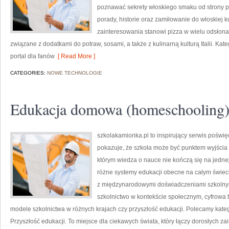
poznawać sekrety włoskiego smaku od strony pra
porady, historie oraz zamiłowanie do włoskiej 
zainteresowania stanowi pizza w wielu odsłonac
związane z dodatkami do potraw, sosami, a także z kulinarną kulturą Italii. Kat
portal dla fanów
[ Read More ]
CATEGORIES:
NOWE TECHNOLOGIE
Edukacja domowa (homeschooling
szkolakamionka.pl to inspirujący serwis poświę
pokazuje, że szkoła może być punktem wyjścia 
którym wiedza o nauce nie kończą się na jednej
różne systemy edukacji obecne na całym świeci
z międzynarodowymi doświadczeniami szkolnymi
szkolnictwo w kontekście społecznym, cyfrowa t
modele szkolnictwa w różnych krajach czy przyszłość edukacji. Polecamy kate
Przyszłość edukacji. To miejsce dla ciekawych świata, który łączy dorosłych 