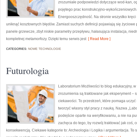
zrozumiałe podpowiedzi dotyczące wod-kan, ogr
pojętego prac konstrukcyjno-wykończeniowych. 
Energooszczędność. Na stronie wszystko kręci 
uniknąć kosztownych błędów. Zamiast suchych definicji pojawiają się życiowe 
panele grzewcze, zbyt niskie parametry przepływu, hałasująca instalacja, nied
kompletnej metamorfozy. Dzięki temu serwis jest
[ Read More ]
CATEGORIES:
NOWE TECHNOLOGIE
Futurologia
Laboratorium Możliwości to blog edukacyjny, w
zrozumienia są traktowane jak eksperyment – s
ciekawości. To przestrzeń, które pomaga uczyć
tworzyć własny styl pracy z nauką. Nazwa „Labo
podejście oparte na weryfikowaniu, a nie na p
zachęca do tego, by rozwój traktować jak coś, 
konsekwencją. Ciekawe kategorie to: Archeologia i Logika i argumentacja. To s