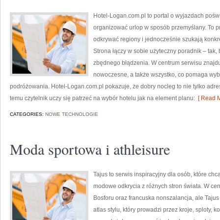
Hotel-Logan.com.pl to portal o wyjazdach poś
organizować urlop w sposób przemyślany. To pr
odkrywać regiony i jednocześnie szukają konkr
Strona łączy w sobie użyteczny poradnik – tak,
zbędnego błądzenia. W centrum serwisu znajdu
nowoczesne, a także wszystko, co pomaga wyb
podróżowania. Hotel-Logan.com.pl pokazuje, że dobry nocleg to nie tylko adres
temu czytelnik uczy się patrzeć na wybór hotelu jak na element planu:
[ Read M
CATEGORIES:
NOWE TECHNOLOGIE
Moda sportowa i athleisure
Tajus to serwis inspiracyjny dla osób, które ch
modowe odkrycia z różnych stron świata. W centru
Bosforu oraz francuska nonszalancja, ale Tajus 
atlas stylu, który prowadzi przez kroje, sploty, k