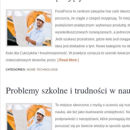
FoodForce to centrum zakupów low carb stworzo
poczucia, że ciągle z czegoś rezygnują. To miej
podejściem praktycznym: wybierasz produkty, któ
wysokotłuszczowych rozwiązaniach, a jednocze
Jeśli szukasz przestrzeni, gdzie keto jest osiąga
idea jest dokładnie o tym. Nowe kategorie na st
Keto dla Cukrzyków i Insulinooporność. W praktyce oznacza to szeroki świat pr
niskocukrowych deserów, przez
[ Read More ]
CATEGORIES:
NOWE TECHNOLOGIE
Problemy szkolne i trudności w na
To miejsce stworzone z myślą o uczeniu się rozu
nauka, ale też jako budowanie umiejętności. N
podpowiedzi z narzędziami, które pomagają d
poruszać się po świecie wiedzy w sposób spoko