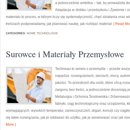
a jednocześnie ambitna – tak, by prowadziła d
Adaptacja w żłobku i przedszkolu i Żywienie i z
materiału to proces, w którym liczy się systematyczność, chęć działania oraz 
treściach podpowiadamy, jak planować naukę, jak rozbijać materiał
[ Read Mor
CATEGORIES:
NOWE TECHNOLOGIE
Surowce i Materiały Przemysłowe
Techneau to serwis o przemyśle – przede wszyst
napędza: rozwiązaniach, sieciach, mocy, automa
jakości. To przestrzeń dla osób, które chcą r
żargonu bez treści, a jednocześnie doceniają p
Metalurgia i Ochrona Środowiska i Zrównoważo
fabryki, ciąg technologiczny oraz urządzenia, 
wymagających: wysokich temperatur, zanieczyszczeń, drgań, korozji czy ciągłej 
się takie rozwiązania, jak je oddawać do użytku, jak je serwisować oraz jak mod
More ]