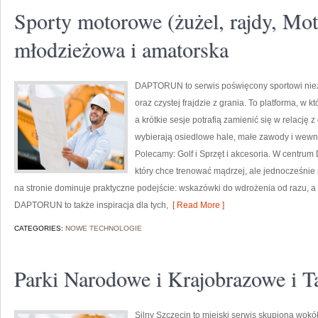
Sporty motorowe (żużel, rajdy, Mot
młodzieżowa i amatorska
DAPTORUN to serwis poświęcony sportowi ni
oraz czystej frajdzie z grania. To platforma, w k
a krótkie sesje potrafią zamienić się w relację z
wybierają osiedlowe hale, małe zawody i wewnęt
Polecamy: Golf i Sprzęt i akcesoria. W centru
który chce trenować mądrzej, ale jednocześnie
na stronie dominuje praktyczne podejście: wskazówki do wdrożenia od razu, a 
DAPTORUN to także inspiracja dla tych,
[ Read More ]
CATEGORIES:
NOWE TECHNOLOGIE
Parki Narodowe i Krajobrazowe i T
Silny Szczecin to miejski serwis skupiona wokół