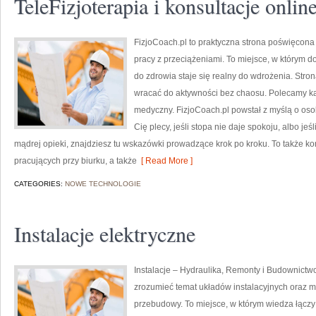
TeleFizjoterapia i konsultacje onlin
FizjoCoach.pl to praktyczna strona poświęcona
pracy z przeciążeniami. To miejsce, w którym d
do zdrowia staje się realny do wdrożenia. Str
wracać do aktywności bez chaosu. Polecamy kat
medyczny. FizjoCoach.pl powstał z myślą o osoba
Cię plecy, jeśli stopa nie daje spokoju, albo jeś
mądrej opieki, znajdziesz tu wskazówki prowadzące krok po kroku. To także k
pracujących przy biurku, a także
[ Read More ]
CATEGORIES:
NOWE TECHNOLOGIE
Instalacje elektryczne
Instalacje – Hydraulika, Remonty i Budownictwo
zrozumieć temat układów instalacyjnych oraz 
przebudowy. To miejsce, w którym wiedza łączy 