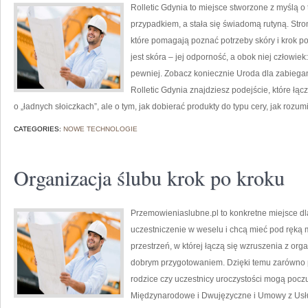
Rolletic Gdynia to miejsce stworzone z myślą o 
przypadkiem, a stała się świadomą rutyną. Stro
które pomagają poznać potrzeby skóry i krok 
jest skóra – jej odporność, a obok niej człowiek:
pewniej. Zobacz koniecznie Uroda dla zabiegan
Rolletic Gdynia znajdziesz podejście, które łącz
o „ładnych słoiczkach”, ale o tym, jak dobierać produkty do typu cery, jak rozum
CATEGORIES:
NOWE TECHNOLOGIE
Organizacja ślubu krok po kroku
Przemowieniaslubne.pl to konkretne miejsce dl
uczestniczenie w weselu i chcą mieć pod ręką m
przestrzeń, w której łączą się wzruszenia z org
dobrym przygotowaniem. Dzięki temu zarówno pr
rodzice czy uczestnicy uroczystości mogą poczuć
Międzynarodowe i Dwujęzyczne i Umowy z Usłu