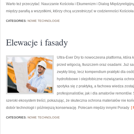
Warto też przeczytać: Nauczanie Kościoła i Ekumenizm i Dialog Międzyreligijny
między parafią a wszystkimi, którzy chcą uczestniczyć w codzienności Kościoła
CATEGORIES:
NOWE TECHNOLOGIE
Elewacje i fasady
Ultra-Ever Dry to nowoczesna platforma, która 
przed wilgocią, tłuszczem oraz osadami. Już sam
zwykły blog, lecz kompendium praktyki dla osób,
hydrofobowe i olejofobiczne rozwiązania ochron
spotyka się z praktyką, a fachowa wiedza zost
profesjonalistów, jak i dla amatorów remontów.
szeroki ekosystem treści, pokazując, że skuteczna ochrona materiałów nie koń
dobór technologii i późniejszą konserwację. Polecam między innymi Porady
[ 
CATEGORIES:
NOWE TECHNOLOGIE