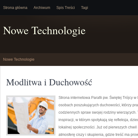
Strona główna
Archiwum
Spis Treści
Tagi
Nowe Technologie
Nowe Technologie
Modlitwa i Duchowość
Strona internetowa Parafii pw. Świętej Trójcy w
osobach poszukujących duchowości, którzy prag
codziennych spraw swojej rodziny wierzących. To
inspiracji, w którym spotykają się refleksja, d
lokalnej społeczności. Już od pierwszych chwil
atmosferę ciszy i skupienia, gdzie treść ma pr