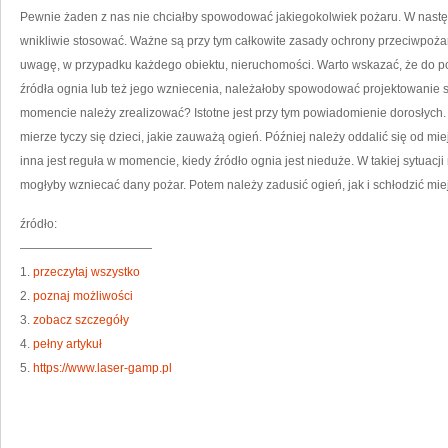
D
Pewnie żaden z nas nie chciałby spowodować jakiegokolwiek pożaru. W następ
wnikliwie stosować. Ważne są przy tym całkowite zasady ochrony przeciwpoża
uwagę, w przypadku każdego obiektu, nieruchomości. Warto wskazać, że do p
źródła ognia lub też jego wzniecenia, należałoby spowodować projektowanie
momencie należy zrealizować? Istotne jest przy tym powiadomienie dorosłych. 
mierze tyczy się dzieci, jakie zauważą ogień. Później należy oddalić się od m
inna jest reguła w momencie, kiedy źródło ognia jest nieduże. W takiej sytuacj
mogłyby wzniecać dany pożar. Potem należy zadusić ogień, jak i schłodzić mi
źródło:
———————————
1.
przeczytaj wszystko
2.
poznaj możliwości
3.
zobacz szczegóły
4.
pełny artykuł
5.
https://www.laser-gamp.pl