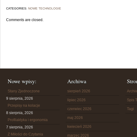
CATEGORIES:
NOWE TECHNOLOGIE
Comments are closed.
Nowe wpisy:
Archiwa
Stro
Stany Zjednoczone
sierpień 2026
Arch
9 sierpnia, 2026
lipiec 2026
Spis T
Przepisy na kolacje
czerwiec 2026
Tagi
8 sierpnia, 2026
maj 2026
Profilaktyka i ergonomia
kwiecień 2026
7 sierpnia, 2026
Z Miłości do Czytania
marzec 2026