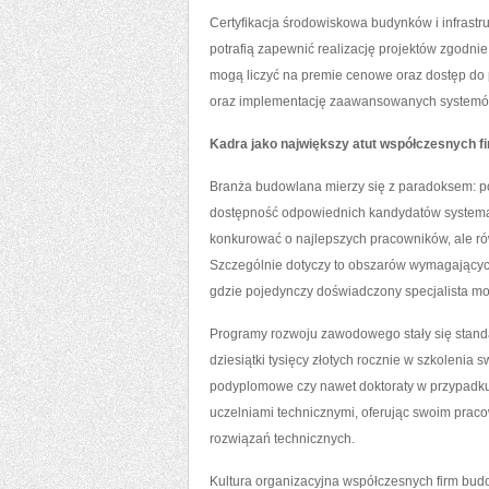
Certyfikacja środowiskowa budynków i infrastr
potrafią zapewnić realizację projektów zgodn
mogą liczyć na premie cenowe oraz dostęp do 
oraz implementację zaawansowanych systemów 
Kadra jako największy atut współczesnych f
Branża budowlana mierzy się z paradoksem: po
dostępność odpowiednich kandydatów systemat
konkurować o najlepszych pracowników, ale rów
Szczególnie dotyczy to obszarów wymagających 
gdzie pojedynczy doświadczony specjalista moż
Programy rozwoju zawodowego stały się stand
dziesiątki tysięcy złotych rocznie w szkolenia 
podyplomowe czy nawet doktoraty w przypadku 
uczelniami technicznymi, oferując swoim prac
rozwiązań technicznych.
Kultura organizacyjna współczesnych firm budo