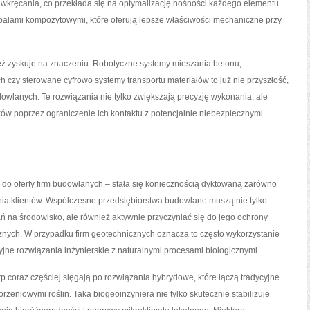
y wkręcania, co przekłada się na optymalizację nośności każdego elementu.
opalami kompozytowymi, które oferują lepsze właściwości mechaniczne przy
ż zyskuje na znaczeniu. Robotyczne systemy mieszania betonu,
czy sterowane cyfrowo systemy transportu materiałów to już nie przyszłość,
owlanych. Te rozwiązania nie tylko zwiększają precyzję wykonania, ale
w poprzez ograniczenie ich kontaktu z potencjalnie niebezpiecznymi
 do oferty firm budowlanych – stała się koniecznością dyktowaną zarówno
nia klientów. Współczesne przedsiębiorstwa budowlane muszą nie tylko
 na środowisko, ale również aktywnie przyczyniać się do jego ochrony
nych. W przypadku firm geotechnicznych oznacza to często wykorzystanie
yjne rozwiązania inżynierskie z naturalnymi procesami biologicznymi.
p coraz częściej sięgają po rozwiązania hybrydowe, które łączą tradycyjne
rzeniowymi roślin. Taka biogeoinżyniera nie tylko skutecznie stabilizuje