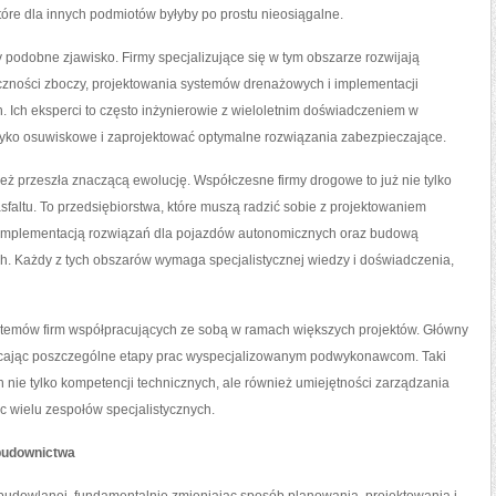
które dla innych podmiotów byłyby po prostu nieosiągalne.
podobne zjawisko. Firmy specjalizujące się w tym obszarze rozwijają
eczności zboczy, projektowania systemów drenażowych i implementacji
 Ich eksperci to często inżynierowie z wieloletnim doświadczeniem w
 ryzyko osuwiskowe i zaprojektować optymalne rozwiązania zabezpieczające.
ież przeszła znaczącą ewolucję. Współczesne firmy drogowe to już nie tylko
faltu. To przedsiębiorstwa, które muszą radzić sobie z projektowaniem
 implementacją rozwiązań dla pojazdów autonomicznych oraz budową
ch. Każdy z tych obszarów wymaga specjalistycznej wiedzy i doświadczenia,
temów firm współpracujących ze sobą w ramach większych projektów. Główny
lecając poszczególne etapy prac wyspecjalizowanym podwykonawcom. Taki
ie tylko kompetencji technicznych, ale również umiejętności zarządzania
c wielu zespołów specjalistycznych.
budownictwa