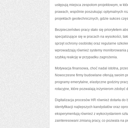
ustępują miejsca zespołom projektowym, w któr
prawach, wspólnie poszukując optymalnych roz
projektach geotechnicznych, gdzie sukces częs
Bezpieczeństwo pracy stało się priorytetem 
specjalizujące się w pracach na wysokości, ta
sprzęt ochrony osobistej oraz regularne szkolen
wprowadzają również systemy monitorowania 
szybką reakcję w przypadku zagrożenia.
Motywacja finansowa, choć nadal istotna, prz
Nowoczesne firmy budowlane oferują swoim p
programy emerytalne, elastyczne godziny pra
rotacyjne, które pozwalają inżynierom zdobyć
Digitalizacja procesów HR również dotarła do 
identyfikacji najlepszych kandydatów oraz op
eksperymentują również z wykorzystaniem sztu
zainteresowani zmianą pracy, co pozwala na pr