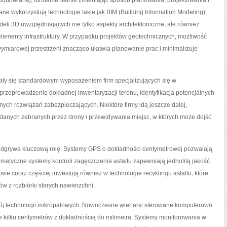
 budowlanej, fundamentalnie zmieniając sposób planowania, projektowania i
ane wykorzystują technologie takie jak BIM (Building Information Modeling),
li 3D uwzględniających nie tylko aspekty architektoniczne, ale również
i elementy infrastruktury. W przypadku projektów geotechnicznych, możliwość
wymiarowej przestrzeni znacząco ułatwia planowanie prac i minimalizuje
ały się standardowym wyposażeniem firm specjalizujących się w
 przeprowadzenie dokładnej inwentaryzacji terenu, identyfikacja potencjalnych
ych rozwiązań zabezpieczających. Niektóre firmy idą jeszcze dalej,
y danych zebranych przez drony i przewidywania miejsc, w których może dojść
odgrywa kluczową rolę. Systemy GPS o dokładności centymetrowej pozwalają
omatyczne systemy kontroli zagęszczenia asfaltu zapewniają jednolitą jakość
owe coraz częściej inwestują również w technologie recyklingu asfaltu, które
 z rozbiórki starych nawierzchni.
wój technologii mikropalowych. Nowoczesne wiertarki sterowane komputerowo
e kilku centymetrów z dokładnością do milimetra. Systemy monitorowania w