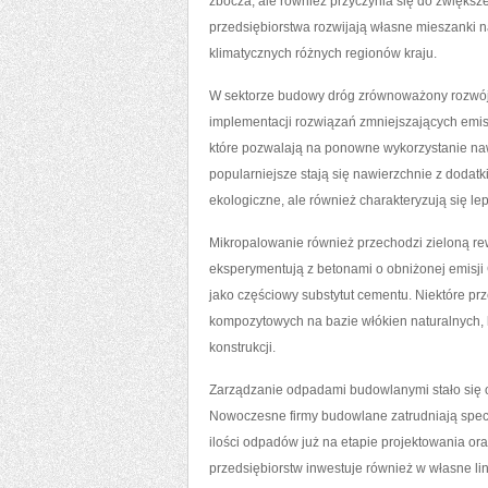
zbocza, ale również przyczynia się do zwiększ
przedsiębiorstwa rozwijają własne mieszanki 
klimatycznych różnych regionów kraju.
W sektorze budowy dróg zrównoważony rozwój p
implementacji rozwiązań zmniejszających emis
które pozwalają na ponowne wykorzystanie naw
popularniejsze stają się nawierzchnie z dodat
ekologiczne, ale również charakteryzują się l
Mikropalowanie również przechodzi zieloną rew
eksperymentują z betonami o obniżonej emisji 
jako częściowy substytut cementu. Niektóre pr
kompozytowych na bazie włókien naturalnych, 
konstrukcji.
Zarządzanie odpadami budowlanymi stało się 
Nowoczesne firmy budowlane zatrudniają specja
ilości odpadów już na etapie projektowania or
przedsiębiorstw inwestuje również w własne l