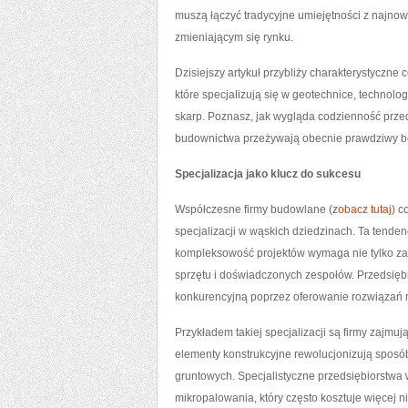
muszą łączyć tradycyjne umiejętności z najno
zmieniającym się rynku.
Dzisiejszy artykuł przybliży charakterystycz
które specjalizują się w geotechnice, technol
skarp. Poznasz, jak wygląda codzienność przeds
budownictwa przeżywają obecnie prawdziwy b
Specjalizacja jako klucz do sukcesu
Współczesne firmy budowlane (
zobacz tutaj
) c
specjalizacji w wąskich dziedzinach. Ta tende
kompleksowość projektów wymaga nie tylko za
sprzętu i doświadczonych zespołów. Przedsiębi
konkurencyjną poprzez oferowanie rozwiązań nie
Przykładem takiej specjalizacji są firmy zajmu
elementy konstrukcyjne rewolucjonizują spos
gruntowych. Specjalistyczne przedsiębiorstwa w
mikropalowania, który często kosztuje więcej n