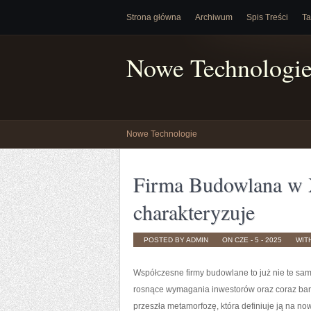
Strona główna
Archiwum
Spis Treści
Ta
Nowe Technologi
Nowe Technologie
Firma Budowlana w 
charakteryzuje
POSTED BY ADMIN
ON CZE - 5 - 2025
WIT
Współczesne firmy budowlane to już nie te sam
rosnące wymagania inwestorów oraz coraz bard
przeszła metamorfozę, która definiuje ją na n