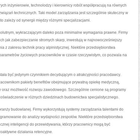
ych inżynierowie, technolodzy i kierownicy robót współpracują na równych
wiązań technicznych. Taki model zarządzania jest szczególnie skuteczny w
to zależy od synergii między różnymi specjalizacjami.
absolutnym, wykraczającym daleko poza minimalne wymagania prawne. Firmy
kich jak zabezpieczanie stromych skarp, inwestują w najnowocześniejszy
ia z zakresu technik pracy alpinistycznej. Niektóre przedsiębiorstwa
parametrów życiowych pracowników w czasie rzeczywistym, co pozwala na
estała być jedynym czynnikiem decydującym o atrakcyjności pracodawcy.
racownikom pakiety benefitów obejmujące prywatną opiekę medyczną,
cy oraz możliwość rozwoju zawodowego. Szczególnie cenione są programy
 doświadczenie w różnych dziedzinach budownictwa specjalistycznego.
branży budowlanej. Firmy wykorzystują systemy zarządzania talentami do
rogramowanie do analizy wydajności zespołów. Niektóre przedsiębiorstwa
cznej inteligencji do przewidywania, którzy pracownicy mogą być
oaktywne działania retencyjne.