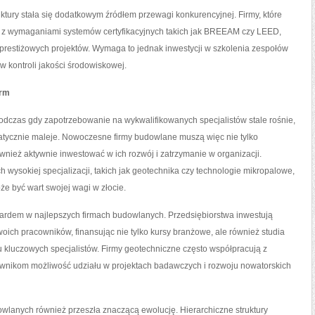
uktury stała się dodatkowym źródłem przewagi konkurencyjnej. Firmy, które
ie z wymaganiami systemów certyfikacyjnych takich jak BREEAM czy LEED,
prestiżowych projektów. Wymaga to jednak inwestycji w szkolenia zespołów
kontroli jakości środowiskowej.
irm
dczas gdy zapotrzebowanie na wykwalifikowanych specjalistów stale rośnie,
ycznie maleje. Nowoczesne firmy budowlane muszą więc nie tylko
nież aktywnie inwestować w ich rozwój i zatrzymanie w organizacji.
wysokiej specjalizacji, takich jak geotechnika czy technologie mikropalowe,
e być wart swojej wagi w złocie.
ardem w najlepszych firmach budowlanych. Przedsiębiorstwa inwestują
swoich pracowników, finansując nie tylko kursy branżowe, ale również studia
kluczowych specjalistów. Firmy geotechniczne często współpracują z
ownikom możliwość udziału w projektach badawczych i rozwoju nowatorskich
wlanych również przeszła znaczącą ewolucję. Hierarchiczne struktury