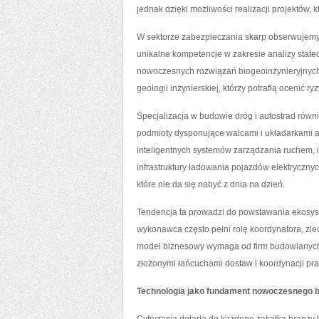
jednak dzięki możliwości realizacji projektów, 
W sektorze zabezpieczania skarp obserwujemy 
unikalne kompetencje w zakresie analizy stat
nowoczesnych rozwiązań biogeoinżynieryjnych.
geologii inżynierskiej, którzy potrafią ocenić
Specjalizacja w budowie dróg i autostrad równ
podmioty dysponujące walcami i układarkami as
inteligentnych systemów zarządzania ruchem,
infrastruktury ładowania pojazdów elektryczny
które nie da się nabyć z dnia na dzień.
Tendencja ta prowadzi do powstawania ekosys
wykonawca często pełni rolę koordynatora, z
model biznesowy wymaga od firm budowlanych n
złożonymi łańcuchami dostaw i koordynacji pra
Technologia jako fundament nowoczesnego 