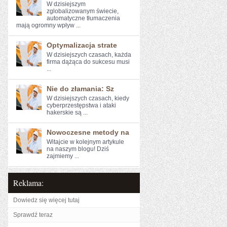
W‌ dzisiejszym
zglobalizowanym​ świecie,
⁣automatyczne ⁣tłumaczenia
mają ogromny wpływ ...
Optymalizacja strate
W dzisiejszych czasach, każda
firma dążąca do sukcesu musi
...
Nie do złamania: Sz
W ‍dzisiejszych czasach, kiedy
cyberprzestępstwa i ‌ataki
hakerskie są ...
Nowoczesne metody na
Witajcie w kolejnym artykule⁤
na naszym blogu! Dziś
zajmiemy ...
Reklama:
Dowiedz się więcej tutaj
Sprawdź teraz