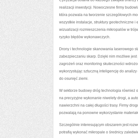
Cyfryzacja dotarła do każdego zakątka branży
realizacji inwestycji. Nowoczesne firmy budowl
która pozwala na tworzenie szczegółowych mode
wszystkie instalacje, struktury geotechniczne 
wizualizacji rozmieszczenia mikropalów w trój
ryzyko błędów wykonawczych.
Drony i technologie skanowania laserowego st
zabezpieczaniu skarp. Dzięki nim możliwe jest
zagrożeń oraz monitoring skuteczności wdrożon
wykorzystując sztuczną inteligencję do analiz
do osunięć ziemi.
W sektorze budowy dróg technologia również 
na precyzyjne wykonanie niwelety drogi, a aut
nawierzchni na całej długości trasy. Firmy drog
pozwalają na ponowne wykorzystanie materiałów
Szczególnie interesującym obszarem jest roz
potrafią wykonać mikropale o średnicy zaledwi