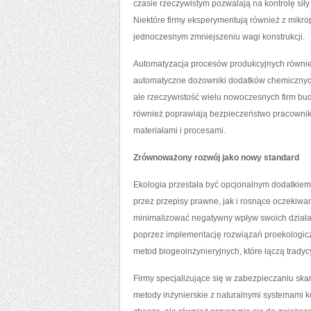
czasie rzeczywistym pozwalają na kontrolę sił
Niektóre firmy eksperymentują również z mikr
jednoczesnym zmniejszeniu wagi konstrukcji.
Automatyzacja procesów produkcyjnych równie
automatyczne dozowniki dodatków chemicznych 
ale rzeczywistość wielu nowoczesnych firm bud
również poprawiają bezpieczeństwo pracownikó
materiałami i procesami.
Zrównoważony rozwój jako nowy standard
Ekologia przestała być opcjonalnym dodatkiem
przez przepisy prawne, jak i rosnące oczekiwa
minimalizować negatywny wpływ swoich działań
poprzez implementację rozwiązań proekologicz
metod biogeoinżynieryjnych, które łączą tradyc
Firmy specjalizujące się w zabezpieczaniu skar
metody inżynierskie z naturalnymi systemami ko