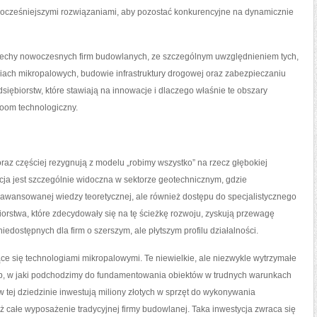
wocześniejszymi rozwiązaniami, aby pozostać konkurencyjne na dynamicznie
ne cechy nowoczesnych firm budowlanych, ze szczególnym uwzględnieniem tych,
ogiach mikropalowych, budowie infrastruktury drogowej oraz zabezpieczaniu
iębiorstw, które stawiają na innowacje i dlaczego właśnie te obszary
oom technologiczny.
oraz częściej rezygnują z modelu „robimy wszystko” na rzecz głębokiej
ncja jest szczególnie widoczna w sektorze geotechnicznym, gdzie
awansowanej wiedzy teoretycznej, ale również dostępu do specjalistycznego
orstwa, które zdecydowały się na tę ścieżkę rozwoju, zyskują przewagę
dostępnych dla firm o szerszym, ale płytszym profilu działalności.
jące się technologiami mikropalowymi. Te niewielkie, ale niezwykle wytrzymałe
ób, w jaki podchodzimy do fundamentowania obiektów w trudnych warunkach
 tej dziedzinie inwestują miliony złotych w sprzęt do wykonywania
iż całe wyposażenie tradycyjnej firmy budowlanej. Taka inwestycja zwraca się