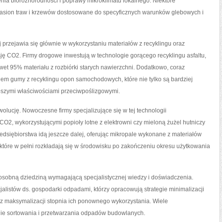
enia bioróżnorodności i poprawy mikroklimatu lokalnego. Niektóre
nasion traw i krzewów dostosowane do specyficznych warunków glebowych i
rzejawia się głównie w wykorzystaniu materiałów z recyklingu oraz
ję CO2. Firmy drogowe inwestują w technologie gorącego recyklingu asfaltu,
et 95% materiału z rozbiórki starych nawierzchni. Dodatkowo, coraz
kiem gumy z recyklingu opon samochodowych, które nie tylko są bardziej
epszymi właściwościami przeciwpoślizgowymi.
olucję. Nowoczesne firmy specjalizujące się w tej technologii
CO2, wykorzystującymi popioły lotne z elektrowni czy mieloną żużel hutniczy
zedsiębiorstwa idą jeszcze dalej, oferując mikropale wykonane z materiałów
które w pełni rozkładają się w środowisku po zakończeniu okresu użytkowania
osobną dziedziną wymagającą specjalistycznej wiedzy i doświadczenia.
listów ds. gospodarki odpadami, którzy opracowują strategie minimalizacji
az maksymalizacji stopnia ich ponownego wykorzystania. Wiele
inie sortowania i przetwarzania odpadów budowlanych.