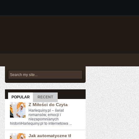
POPULAR
RECENT
Z Miłości do Czyta
Harlequiny.pl – świat
romansów, emocji i
niezapomnianych
historiiHarlequiny.pl to internetowa ...
Jak automatyczne tł