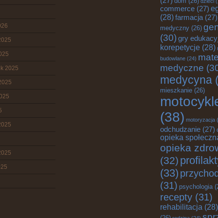
(27)
dom
(26)
dzieci
(
commerce
(27)
e
(28)
farmacja
(27)
gen
026
medyczny
(26)
(30)
gry edukacy
2025
korepetycje
(28)
2025
mate
budowlane
(24)
medyczne
(3
ik 2025
medycyna
(
2025
mieszkanie
(26)
2025
motocykl
5
(38)
motoryzacja
(
2025
odchudzanie
(27)
opieka społeczn
opieka zdro
2025
profilak
(32)
025
(33)
przychod
(31)
psychologia
(
recepty
(31)
rehabilitacja
(28)
spr
(26)