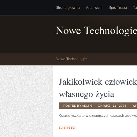
Strona główna
Archiwum
Spis Treści
Ta
Nowe Technologi
Nowe Technologie
Jakikolwiek człowiek
własnego życia
POSTED BY ADMIN
ON WRZ - 11 - 2025
WI
Kosmetyczka to w dzisiejszych czasach adekw
spis tresci