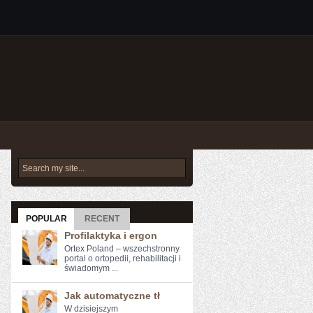
POPULAR
RECENT
Profilaktyka i ergon
Ortex Poland – wszechstronny
portal o ortopedii, rehabilitacji i
świadomym ...
Jak automatyczne tł
W‌ dzisiejszym