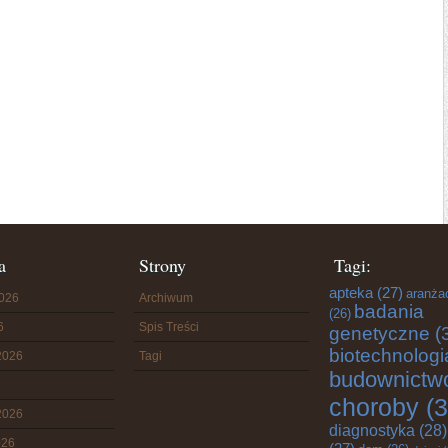
a
Strony
Tagi:
apteka
(27)
aranża
2026
Archiwum
badania
(26)
6
Spis Treści
genetyczne
(
biotechnologi
2026
Tagi
budownictw
choroby
(3
2026
diagnostyka
(28)
026