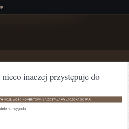
gi
e
 nieco inaczej przystępuje do
JAKIKOLWIEK
TH
MOŻLIWOŚĆ KOMENTOWANIA
ZOSTAŁA WYŁĄCZONA
SO FAR
CZŁOWIEK
NIECO
atnie nie wygoda
INACZEJ
PRZYSTĘPUJE
DO
WŁASNEGO
ŻYCIA