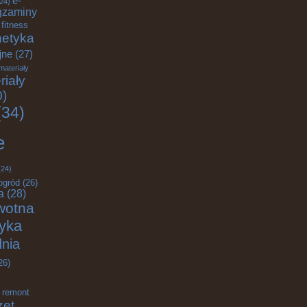
e-
24)
gzaminy
fitness
etyka
jne
(27)
materiały
riały
0)
34)
e
24)
ogród
(26)
a
(28)
wotna
tyka
nia
26)
remont
zęt