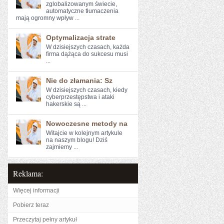
zglobalizowanym​ świecie,
⁣automatyczne ⁣tłumaczenia
mają ogromny wpływ ...
Optymalizacja strate
W dzisiejszych czasach, każda
firma dążąca do sukcesu musi
...
Nie do złamania: Sz
W ‍dzisiejszych czasach, kiedy
cyberprzestępstwa i ‌ataki
hakerskie są ...
Nowoczesne metody na
Witajcie w kolejnym artykule⁤
na naszym blogu! Dziś
zajmiemy ...
Reklama:
Więcej informacji
Pobierz teraz
Przeczytaj pełny artykuł