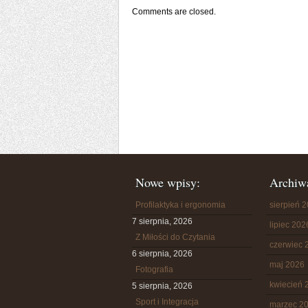
Comments are closed.
Nowe wpisy:
Archiw
Profilaktyka i ergonomia
sierpień 
7 sierpnia, 2026
lipiec 202
Z Miłości do Czytania
czerwiec 
6 sierpnia, 2026
maj 2026
Fotografia
kwiecień 
5 sierpnia, 2026
Sport i Integracja
marzec 2