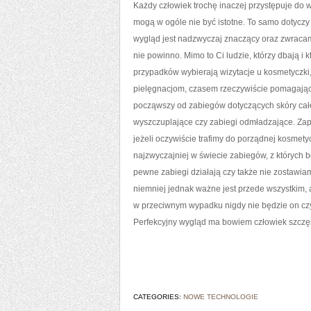
Każdy człowiek trochę inaczej przystępuje do 
mogą w ogóle nie być istotne. To samo dotycz
wygląd jest nadzwyczaj znaczący oraz zwracamy
nie powinno. Mimo to Ci ludzie, którzy dbają i
przypadków wybierają wizytacje u kosmetyczki
pielęgnacjom, czasem rzeczywiście pomagającym
począwszy od zabiegów dotyczących skóry całego
wyszczuplające czy zabiegi odmładzające. Za
jeżeli oczywiście trafimy do porządnej kosmet
najzwyczajniej w świecie zabiegów, z których b
pewne zabiegi działają czy także nie zostawia
niemniej jednak ważne jest przede wszystkim,
w przeciwnym wypadku nigdy nie będzie on czy
Perfekcyjny wygląd ma bowiem człowiek szczęś
CATEGORIES:
NOWE TECHNOLOGIE