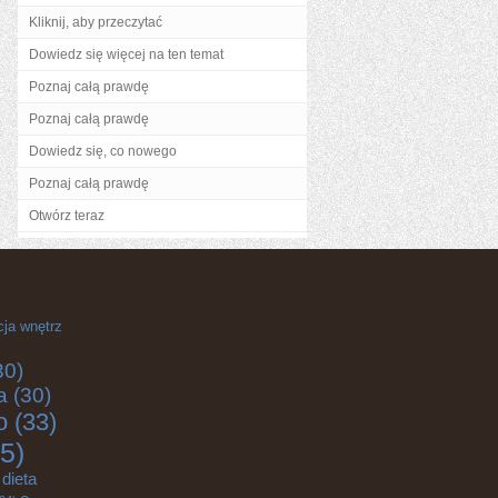
Kliknij, aby przeczytać
Dowiedz się więcej na ten temat
Poznaj całą prawdę
Poznaj całą prawdę
Dowiedz się, co nowego
Poznaj całą prawdę
Otwórz teraz
cja wnętrz
30)
a
(30)
o
(33)
5)
dieta