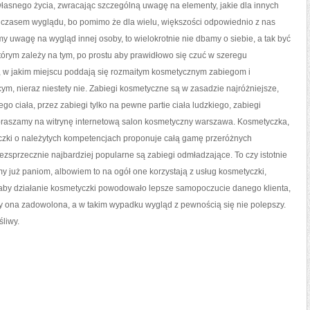
własnego życia, zwracając szczególną uwagę na elementy, jakie dla innych
y czasem wyglądu, bo pomimo że dla wielu, większości odpowiednio z nas
 uwagę na wygląd innej osoby, to wielokrotnie nie dbamy o siebie, a tak być
 którym zależy na tym, po prostu aby prawidłowo się czuć w szeregu
, w jakim miejscu poddają się rozmaitym kosmetycznym zabiegom i
, nieraz niestety nie. Zabiegi kosmetyczne są w zasadzie najróżniejsze,
 ciała, przez zabiegi tylko na pewne partie ciała ludzkiego, zabiegi
praszamy na witrynę internetową salon kosmetyczny warszawa. Kosmetyczka,
yczki o należytych kompetencjach proponuje całą gamę przeróżnych
ezsprzecznie najbardziej popularne są zabiegi odmładzające. To czy istotnie
my już paniom, albowiem to na ogół one korzystają z usług kosmetyczki,
 aby działanie kosmetyczki powodowało lepsze samopoczucie danego klienta,
 ona zadowolona, a w takim wypadku wygląd z pewnością się nie polepszy.
liwy.