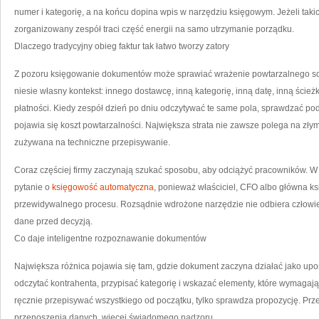
Z
numer i kategorię, a na końcu dopina wpis w narzędziu księgowym. Jeżeli tak
zorganizowany zespół traci część energii na samo utrzymanie porządku.
Dlaczego tradycyjny obieg faktur tak łatwo tworzy zatory
Z pozoru księgowanie dokumentów może sprawiać wrażenie powtarzalnego sc
niesie własny kontekst: innego dostawcę, inną kategorię, inną datę, inną ścież
płatności. Kiedy zespół dzień po dniu odczytywać te same pola, sprawdzać po
pojawia się koszt powtarzalności. Największa strata nie zawsze polega na złym
zużywana na techniczne przepisywanie.
Coraz częściej firmy zaczynają szukać sposobu, aby odciążyć pracowników. W
pytanie o
księgowość automatyczna
, ponieważ właściciel, CFO albo główna ksi
przewidywalnego procesu. Rozsądnie wdrożone narzędzie nie odbiera człowie
dane przed decyzją.
Co daje inteligentne rozpoznawanie dokumentów
Największa różnica pojawia się tam, gdzie dokument zaczyna działać jako u
odczytać kontrahenta, przypisać kategorię i wskazać elementy, które wymagaj
ręcznie przepisywać wszystkiego od początku, tylko sprawdza propozycję. Prz
przenoszenia danych, więcej świadomego nadzoru.