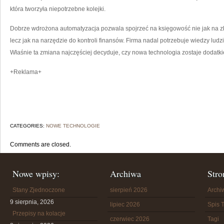
która tworzyła niepotrzebne kolejki.
Dobrze wdrożona automatyzacja pozwala spojrzeć na księgowość nie jak na z
lecz jak na narzędzie do kontroli finansów. Firma nadal potrzebuje wiedzy ludz
Właśnie ta zmiana najczęściej decyduje, czy nowa technologia zostaje dodatk
+Reklama+
CATEGORIES:
NOWE TECHNOLOGIE
Comments are closed.
Nowe wpisy:
Archiwa
Stro
Stany Zjednoczone
sierpień 2026
Arch
9 sierpnia, 2026
lipiec 2026
Spis T
Przepisy na kolacje
czerwiec 2026
Tagi