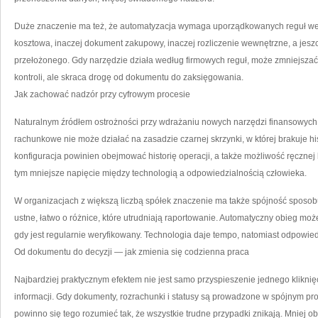
Duże znaczenie ma też, że automatyzacja wymaga uporządkowanych reguł wejś
kosztowa, inaczej dokument zakupowy, inaczej rozliczenie wewnętrzne, a jes
przełożonego. Gdy narzędzie działa według firmowych reguł, może zmniejszać 
kontroli, ale skraca drogę od dokumentu do zaksięgowania.
Jak zachować nadzór przy cyfrowym procesie
Naturalnym źródłem ostrożności przy wdrażaniu nowych narzędzi finansowych je
rachunkowe nie może działać na zasadzie czarnej skrzynki, w której brakuje his
konfiguracja powinien obejmować historię operacji, a także możliwość ręcznej ko
tym mniejsze napięcie między technologią a odpowiedzialnością człowieka.
W organizacjach z większą liczbą spółek znaczenie ma także spójność sposo
ustne, łatwo o różnice, które utrudniają raportowanie. Automatyczny obieg moż
gdy jest regularnie weryfikowany. Technologia daje tempo, natomiast odpowiedz
Od dokumentu do decyzji — jak zmienia się codzienna praca
Najbardziej praktycznym efektem nie jest samo przyspieszenie jednego kliknię
informacji. Gdy dokumenty, rozrachunki i statusy są prowadzone w spójnym proce
powinno się tego rozumieć tak, że wszystkie trudne przypadki znikają. Mniej obc