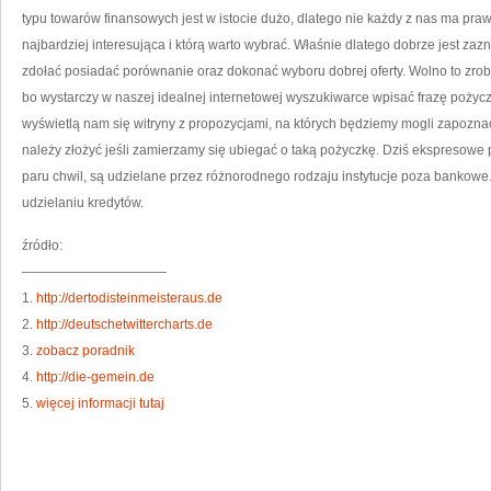
Z
typu towarów finansowych jest w istocie dużo, dlatego nie każdy z nas ma prawo
KA
ZA
najbardziej interesująca i którą warto wybrać. Właśnie dlatego dobrze jest zaz
PA
BR
zdołać posiadać porównanie oraz dokonać wyboru dobrej oferty. Wolno to zrobi
bo wystarczy w naszej idealnej internetowej wyszukiwarce wpisać frazę pożycz
wyświetlą nam się witryny z propozycjami, na których będziemy mogli zapoznać
należy złożyć jeśli zamierzamy się ubiegać o taką pożyczkę. Dziś ekspresowe
paru chwil, są udzielane przez różnorodnego rodzaju instytucje poza bankowe.
udzielaniu kredytów.
źródło:
———————————
1.
http://dertodisteinmeisteraus.de
2.
http://deutschetwittercharts.de
3.
zobacz poradnik
4.
http://die-gemein.de
5.
więcej informacji tutaj