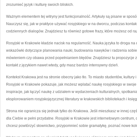
zrozumieć język i kulturę swoich bliskich.
Ważnym elementem tej witryny jest funkcjonalność. Artykuły są pisane w sposó
Nauczysz się, jak w praktyce używać rosyjskiego w na dworcu, podczas kontak
codziennych dialogów. Znajdziesz tu również gotowe frazy, które możesz od 
Rosyjski w Krakowie kładzie nacisk na regularność. Nauka języka to droga na d
wskazówki dotyczące planowania nauki, budowania nawyków i radzenia sobie z b
mówieniem czy obawa przed popełnianiem błędów. Znajdziesz tu propozycje 
kontakt z językiem nawet wtedy, gdy masz bardzo intensywny dzień.
Kontekst Krakowa jest na stronie obecny jako tło. To miasto studentów, kultur
Rosyjski w Krakowie pokazuje, jak możesz wplatać naukę rosyjskiego w swoje ż
inspiracje, jak łączyć naukę z udziałem w wydarzeniach kulturalnych, spotka
eksplorowaniem rosyjskojęzycznej literatury w krakowskich bibliotekach i księ
Strona nie ogranicza się jednak tylko do Krakowa. Jeśli mieszkasz w innej częś
dla Ciebie w pełni przydatne. Rosyjski w Krakowie jest internetowym centrum
chcesz powtórzyć słownictwo, przypomnieć sobie gramatykę, poznać nowe kolo