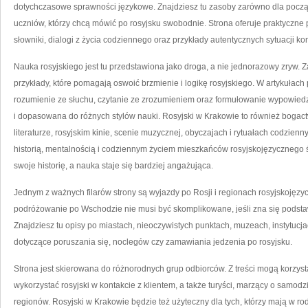
dotychczasowe sprawności językowe. Znajdziesz tu zasoby zarówno dla począ
uczniów, którzy chcą mówić po rosyjsku swobodnie. Strona oferuje praktyczne
słowniki, dialogi z życia codziennego oraz przykłady autentycznych sytuacji k
Nauka rosyjskiego jest tu przedstawiona jako droga, a nie jednorazowy zryw. Z
przykłady, które pomagają oswoić brzmienie i logikę rosyjskiego. W artykułach
rozumienie ze słuchu, czytanie ze zrozumieniem oraz formułowanie wypowiedz
i dopasowana do różnych stylów nauki. Rosyjski w Krakowie to również bogactwo
literaturze, rosyjskim kinie, scenie muzycznej, obyczajach i rytuałach codzienny
historią, mentalnością i codziennym życiem mieszkańców rosyjskojęzycznego
swoje historię, a nauka staje się bardziej angażująca.
Jednym z ważnych filarów strony są wyjazdy po Rosji i regionach rosyjskojęzy
podróżowanie po Wschodzie nie musi być skomplikowane, jeśli zna się podstawy
Znajdziesz tu opisy po miastach, nieoczywistych punktach, muzeach, instytucja
dotyczące poruszania się, noclegów czy zamawiania jedzenia po rosyjsku.
Strona jest skierowana do różnorodnych grup odbiorców. Z treści mogą korzyst
wykorzystać rosyjski w kontakcie z klientem, a także turyści, marzący o samo
regionów. Rosyjski w Krakowie będzie też użyteczny dla tych, którzy mają w ro