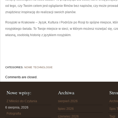
od tego, czy Twoim celem jest oglądanie filmów bez napisów, czy może prowad
znajdziesz inspirację do realizacji swoich planów.
Rosyjski w Krakowie – Język, Kultura i Podróże po Rosji to spójne miejsce, kt
rosyjskiego świata. To Twoje miejsce w sieci, w którym możesz rozwijać się, 
własną, osobistą historię z językiem rosyjskim.
CATEGORIES:
NOWE TECHNOLOGIE
Comments are closed.
Nowe wpisy:
Archiwa
Stro
Z Miłości do Czytania
sierpień 2026
Arch
6 sierpnia, 2026
lipiec 2026
Spis T
Fotografia
czerwiec 2026
Tagi