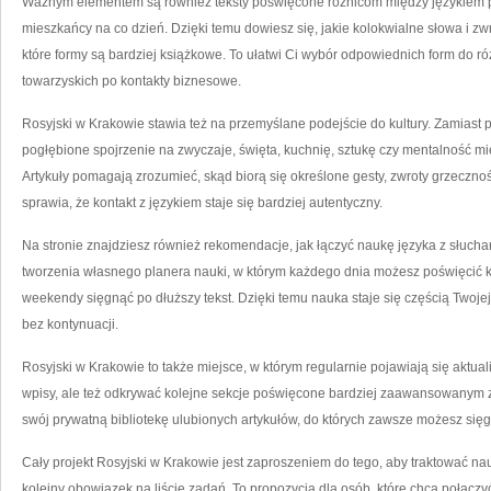
Ważnym elementem są również teksty poświęcone różnicom między językiem p
mieszkańcy na co dzień. Dzięki temu dowiesz się, jakie kolokwialne słowa i zw
które formy są bardziej książkowe. To ułatwi Ci wybór odpowiednich form do ró
towarzyskich po kontakty biznesowe.
Rosyjski w Krakowie stawia też na przemyślane podejście do kultury. Zamias
pogłębione spojrzenie na zwyczaje, święta, kuchnię, sztukę czy mentalność 
Artykuły pomagają zrozumieć, skąd biorą się określone gesty, zwroty grzeczno
sprawia, że kontakt z językiem staje się bardziej autentyczny.
Na stronie znajdziesz również rekomendacje, jak łączyć naukę języka z słuch
tworzenia własnego planera nauki, w którym każdego dnia możesz poświęcić ki
weekendy sięgnąć po dłuższy tekst. Dzięki temu nauka staje się częścią Twoj
bez kontynuacji.
Rosyjski w Krakowie to także miejsce, w którym regularnie pojawiają się akt
wpisy, ale też odkrywać kolejne sekcje poświęcone bardziej zaawansowanym 
swój prywatną bibliotekę ulubionych artykułów, do których zawsze możesz si
Cały projekt Rosyjski w Krakowie jest zaproszeniem do tego, aby traktować nau
kolejny obowiązek na liście zadań. To propozycja dla osób, które chcą połączy