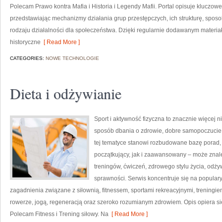
Polecam Prawo kontra Mafia i Historia i Legendy Mafii. Portal opisuje kluczow
przedstawiając mechanizmy działania grup przestępczych, ich strukturę, sposo
rodzaju działalności dla społeczeństwa. Dzięki regularnie dodawanym materi
historyczne
[ Read More ]
CATEGORIES:
NOWE TECHNOLOGIE
Dieta i odżywianie
Sport i aktywność fizyczna to znacznie więcej niż
sposób dbania o zdrowie, dobre samopoczucie
tej tematyce stanowi rozbudowane bazę porad,
początkujący, jak i zaawansowany – może znal
treningów, ćwiczeń, zdrowego stylu życia, odż
sprawności. Serwis koncentruje się na popular
zagadnienia związane z siłownią, fitnessem, sportami rekreacyjnymi, treningi
rowerze, jogą, regeneracją oraz szeroko rozumianym zdrowiem. Opis opiera si
Polecam Fitness i Trening siłowy. Na
[ Read More ]