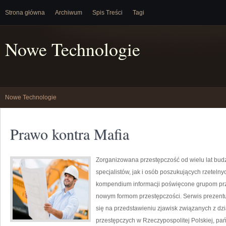
Strona główna
Archiwum
Spis Treści
Tagi
Nowe Technologie
Nowe Technologie
Prawo kontra Mafia
Zorganizowana przestępczość od wielu lat bu
specjalistów, jak i osób poszukujących rzeteln
kompendium informacji poświęcone grupom przest
nowym formom przestępczości. Serwis prezentu
się na przedstawieniu zjawisk związanych z dz
przestępczych w Rzeczypospolitej Polskiej, pa