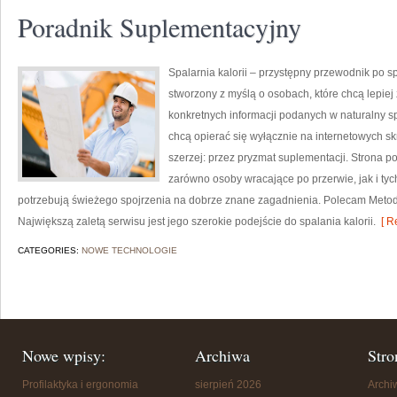
Poradnik Suplementacyjny
Spalarnia kalorii – przystępny przewodnik po spa
stworzony z myślą o osobach, które chcą lepiej 
konkretnych informacji podanych w naturalny spo
chcą opierać się wyłącznie na internetowych skr
szerzej: przez pryzmat suplementacji. Strona p
zarówno osoby wracające po przerwie, jak i tyc
potrzebują świeżego spojrzenia na dobrze znane zagadnienia. Polecam Metody
Największą zaletą serwisu jest jego szerokie podejście do spalania kalorii.
[ R
CATEGORIES:
NOWE TECHNOLOGIE
Nowe wpisy:
Archiwa
Stro
Profilaktyka i ergonomia
sierpień 2026
Arch