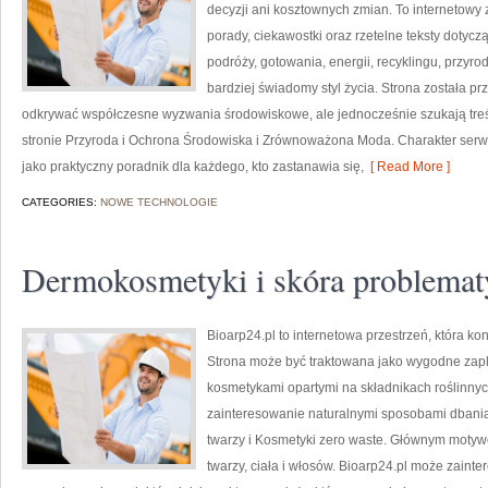
decyzji ani kosztownych zmian. To internetowy 
porady, ciekawostki oraz rzetelne teksty doty
podróży, gotowania, energii, recyklingu, przy
bardziej świadomy styl życia. Strona została p
odkrywać współczesne wyzwania środowiskowe, ale jednocześnie szukają treś
stronie Przyroda i Ochrona Środowiska i Zrównoważona Moda. Charakter serw
jako praktyczny poradnik dla każdego, kto zastanawia się,
[ Read More ]
CATEGORIES:
NOWE TECHNOLOGIE
Dermokosmetyki i skóra problemat
Bioarp24.pl to internetowa przestrzeń, która k
Strona może być traktowana jako wygodne zaple
kosmetykami opartymi na składnikach roślinnych
zainteresowanie naturalnymi sposobami dbania
twarzy i Kosmetyki zero waste. Głównym motyw
twarzy, ciała i włosów. Bioarp24.pl może zain