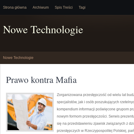
Strona główna
Archiwum
Spis Treści
Tagi
Nowe Technologie
Nowe Technologie
Prawo kontra Mafia
Zorganizowana przestępczość od wielu lat bu
specjalistów, jak i osób poszukujących rzeteln
kompendium informacji poświęcone grupom przest
nowym formom przestępczości. Serwis prezentu
się na przedstawieniu zjawisk związanych z dz
przestępczych w Rzeczypospolitej Polskiej, pa