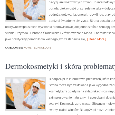
decyzji ani kosztownych zmian. To internetowy 
porady, ciekawostki oraz rzetelne teksty doty
podróży, gotowania, energii, recyklingu, przy
bardziej świadomy styl życia. Strona została p
odkrywać współczesne wyzwania środowiskowe, ale jednocześnie szukają treś
stronie Przyroda i Ochrona Środowiska i Zrównoważona Moda. Charakter serw
jako praktyczny poradnik dla każdego, kto zastanawia się,
[ Read More ]
CATEGORIES:
NOWE TECHNOLOGIE
Dermokosmetyki i skóra problemat
Bioarp24.pl to internetowa przestrzeń, która k
Strona może być traktowana jako wygodne zaple
kosmetykami opartymi na składnikach roślinnych
zainteresowanie naturalnymi sposobami dbania
twarzy i Kosmetyki zero waste. Głównym motyw
twarzy, ciała i włosów. Bioarp24.pl może zain