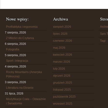
Nowe wpisy:
Archiwa
Stro
Profilaktyka i ergonomia
sierpień 2026
Arch
7 sierpnia, 2026
lipiec 2026
Spis T
Z Miłości do Czytania
czerwiec 2026
Tagi
6 sierpnia, 2026
maj 2026
Fotografia
kwiecień 2026
5 sierpnia, 2026
Sport i Integracja
marzec 2026
4 sierpnia, 2026
luty 2026
Rocky Mountains (Ameryka
styczeń 2026
Północna)
3 sierpnia, 2026
grudzień 2025
Literatura na Ekranie
listopad 2025
31 lipca, 2026
październik 2025
Modyfikacje Ciała – Odważnie
i Świadomie
wrzesień 2025