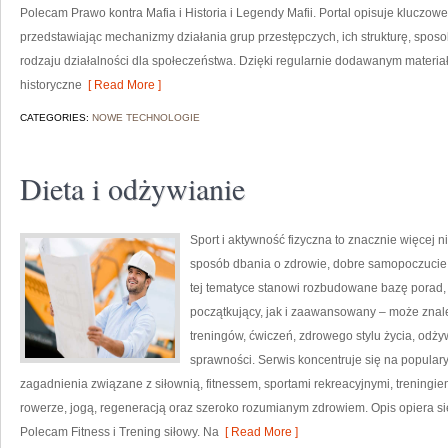
Polecam Prawo kontra Mafia i Historia i Legendy Mafii. Portal opisuje kluczow
przedstawiając mechanizmy działania grup przestępczych, ich strukturę, sposo
rodzaju działalności dla społeczeństwa. Dzięki regularnie dodawanym materi
historyczne
[ Read More ]
CATEGORIES:
NOWE TECHNOLOGIE
Dieta i odżywianie
Sport i aktywność fizyczna to znacznie więcej niż
sposób dbania o zdrowie, dobre samopoczucie
tej tematyce stanowi rozbudowane bazę porad,
początkujący, jak i zaawansowany – może znal
treningów, ćwiczeń, zdrowego stylu życia, odż
sprawności. Serwis koncentruje się na popular
zagadnienia związane z siłownią, fitnessem, sportami rekreacyjnymi, treningi
rowerze, jogą, regeneracją oraz szeroko rozumianym zdrowiem. Opis opiera si
Polecam Fitness i Trening siłowy. Na
[ Read More ]