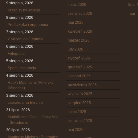
9 sierpnia, 2026
lipiec 2026
Spis T
Przepisy na kolacje
czerwiec 2026
Tagi
8 sierpnia, 2026
maj 2026
Profilaktyka i ergonomia
kwiecień 2026
7 sierpnia, 2026
Z Miłości do Czytania
marzec 2026
6 sierpnia, 2026
luty 2026
Fotografia
styczeń 2026
5 sierpnia, 2026
grudzień 2025
Sport i Integracja
4 sierpnia, 2026
listopad 2025
Rocky Mountains (Ameryka
październik 2025
Północna)
wrzesień 2025
3 sierpnia, 2026
Literatura na Ekranie
sierpień 2025
31 lipca, 2026
lipiec 2025
Modyfikacje Ciała – Odważnie
czerwiec 2025
i Świadomie
maj 2025
30 lipca, 2026
Magiczne Miejsca i Tajemnice