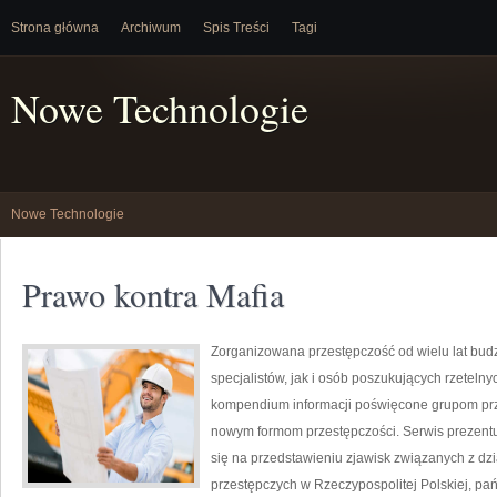
Strona główna
Archiwum
Spis Treści
Tagi
Nowe Technologie
Nowe Technologie
Prawo kontra Mafia
Zorganizowana przestępczość od wielu lat bu
specjalistów, jak i osób poszukujących rzeteln
kompendium informacji poświęcone grupom przest
nowym formom przestępczości. Serwis prezentu
się na przedstawieniu zjawisk związanych z dz
przestępczych w Rzeczypospolitej Polskiej, pa