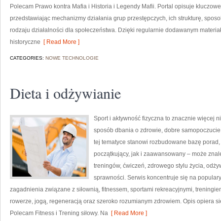
Polecam Prawo kontra Mafia i Historia i Legendy Mafii. Portal opisuje kluczow
przedstawiając mechanizmy działania grup przestępczych, ich strukturę, sposo
rodzaju działalności dla społeczeństwa. Dzięki regularnie dodawanym materi
historyczne
[ Read More ]
CATEGORIES:
NOWE TECHNOLOGIE
Dieta i odżywianie
Sport i aktywność fizyczna to znacznie więcej niż
sposób dbania o zdrowie, dobre samopoczucie
tej tematyce stanowi rozbudowane bazę porad,
początkujący, jak i zaawansowany – może znal
treningów, ćwiczeń, zdrowego stylu życia, odż
sprawności. Serwis koncentruje się na popular
zagadnienia związane z siłownią, fitnessem, sportami rekreacyjnymi, treningi
rowerze, jogą, regeneracją oraz szeroko rozumianym zdrowiem. Opis opiera si
Polecam Fitness i Trening siłowy. Na
[ Read More ]