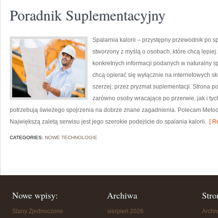
Poradnik Suplementacyjny
Spalarnia kalorii – przystępny przewodnik po spa
stworzony z myślą o osobach, które chcą lepiej 
konkretnych informacji podanych w naturalny spo
chcą opierać się wyłącznie na internetowych skr
szerzej: przez pryzmat suplementacji. Strona p
zarówno osoby wracające po przerwie, jak i tyc
potrzebują świeżego spojrzenia na dobrze znane zagadnienia. Polecam Metody
Największą zaletą serwisu jest jego szerokie podejście do spalania kalorii.
[ R
CATEGORIES:
NOWE TECHNOLOGIE
Nowe wpisy:
Archiwa
Stro
Stany Zjednoczone
sierpień 2026
Arch