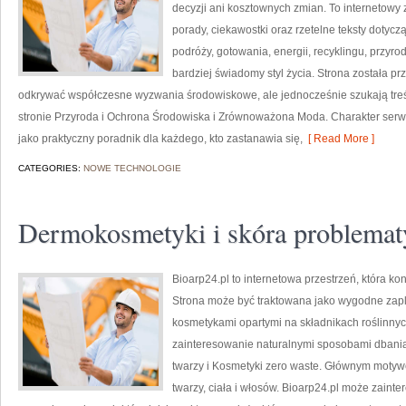
decyzji ani kosztownych zmian. To internetowy 
porady, ciekawostki oraz rzetelne teksty doty
podróży, gotowania, energii, recyklingu, przy
bardziej świadomy styl życia. Strona została p
odkrywać współczesne wyzwania środowiskowe, ale jednocześnie szukają treś
stronie Przyroda i Ochrona Środowiska i Zrównoważona Moda. Charakter serw
jako praktyczny poradnik dla każdego, kto zastanawia się,
[ Read More ]
CATEGORIES:
NOWE TECHNOLOGIE
Dermokosmetyki i skóra problemat
Bioarp24.pl to internetowa przestrzeń, która k
Strona może być traktowana jako wygodne zaple
kosmetykami opartymi na składnikach roślinnych
zainteresowanie naturalnymi sposobami dbania
twarzy i Kosmetyki zero waste. Głównym motyw
twarzy, ciała i włosów. Bioarp24.pl może zain