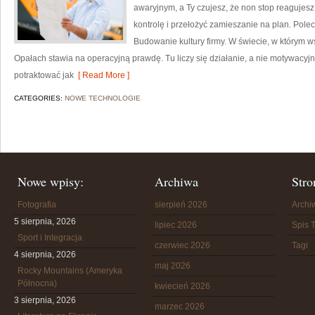
awaryjnym, a Ty czujesz, że non stop reagujes
kontrolę i przełożyć zamieszanie na plan. Polec
Budowanie kultury firmy. W świecie, w którym 
Opałach stawia na operacyjną prawdę. Tu liczy się działanie, a nie motywacyjne
potraktować jak
[ Read More ]
CATEGORIES:
NOWE TECHNOLOGIE
Nowe wpisy:
Archiwa
Stro
Fotografia
sierpień 2026
Arch
5 sierpnia, 2026
lipiec 2026
Spis T
Sport i Integracja
czerwiec 2026
Tagi
4 sierpnia, 2026
maj 2026
Rocky Mountains (Ameryka
Północna)
kwiecień 2026
3 sierpnia, 2026
marzec 2026