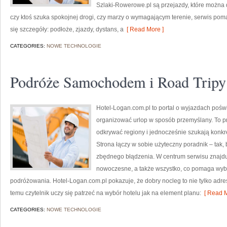
Szlaki-Rowerowe.pl są przejazdy, które można 
czy ktoś szuka spokojnej drogi, czy marzy o wymagającym terenie, serwis poma
się szczegóły: podłoże, zjazdy, dystans, a
[ Read More ]
CATEGORIES:
NOWE TECHNOLOGIE
Podróże Samochodem i Road Tripy
Hotel-Logan.com.pl to portal o wyjazdach poś
organizować urlop w sposób przemyślany. To pr
odkrywać regiony i jednocześnie szukają konkr
Strona łączy w sobie użyteczny poradnik – tak,
zbędnego błądzenia. W centrum serwisu znajdu
nowoczesne, a także wszystko, co pomaga wyb
podróżowania. Hotel-Logan.com.pl pokazuje, że dobry nocleg to nie tylko adres
temu czytelnik uczy się patrzeć na wybór hotelu jak na element planu:
[ Read M
CATEGORIES:
NOWE TECHNOLOGIE