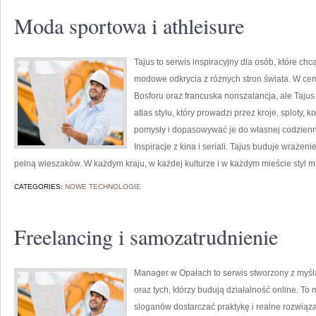
Moda sportowa i athleisure
Tajus to serwis inspiracyjny dla osób, które ch
modowe odkrycia z różnych stron świata. W centru
Bosforu oraz francuska nonszalancja, ale Tajus 
atlas stylu, który prowadzi przez kroje, sploty, k
pomysły i dopasowywać je do własnej codzienn
Inspiracje z kina i seriali. Tajus buduje wrażeni
pełną wieszaków. W każdym kraju, w każdej kulturze i w każdym mieście styl 
CATEGORIES:
NOWE TECHNOLOGIE
Freelancing i samozatrudnienie
Manager w Opałach to serwis stworzony z myśl
oraz tych, którzy budują działalność online. T
sloganów dostarczać praktykę i realne rozwiązan