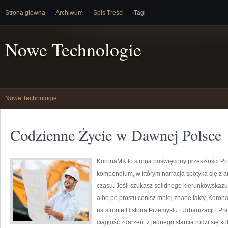
Strona główna
Archiwum
Spis Treści
Tagi
Nowe Technologie
Nowe Technologie
Codzienne Życie w Dawnej Polsce
KoronaMK to strona poświęcony przeszłości Pol
kompendium, w którym narracja spotyka się z ana
czasu. Jeśli szukasz solidnego kierunkowskaz
albo po prostu cenisz mniej znane fakty, Koro
na stronie Historia Przemysłu i Urbanizacji i Pra
ciągłość zdarzeń: z jednego starcia rodzi się 