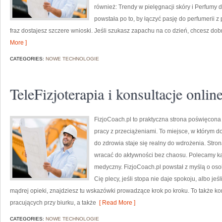
również: Trendy w pielęgnacji skóry i Perfumy d
powstała po to, by łączyć pasję do perfumerii z 
fraz dostajesz szczere wnioski. Jeśli szukasz zapachu na co dzień, chcesz do
More ]
CATEGORIES:
NOWE TECHNOLOGIE
TeleFizjoterapia i konsultacje onlin
FizjoCoach.pl to praktyczna strona poświęcona
pracy z przeciążeniami. To miejsce, w którym d
do zdrowia staje się realny do wdrożenia. Str
wracać do aktywności bez chaosu. Polecamy kat
medyczny. FizjoCoach.pl powstał z myślą o osoba
Cię plecy, jeśli stopa nie daje spokoju, albo jeś
mądrej opieki, znajdziesz tu wskazówki prowadzące krok po kroku. To także k
pracujących przy biurku, a także
[ Read More ]
CATEGORIES:
NOWE TECHNOLOGIE