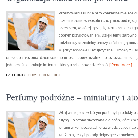
Przemowieniaslubne.pl to konkretne miejsce dl
uczestniczenie w weselu i chcą mieć pod ręką m
przestrzeń, w której łączą się wzruszenia z org
dobrym przygotowaniem. Dzięki temu zarówno pr
rodzice czy uczestnicy uroczystości mogą poczuć
Międzynarodowe i Dwujęzyczne i Umowy z Usłu
prostego założenia: dzień ceremonii jest niepowtarzalny, ale też bywa stresuj
jednocześnie brakuje im formuł, kiedy trzeba powiedzieć coś
[ Read More ]
CATEGORIES:
NOWE TECHNOLOGIE
Perfumy podróżne – miniatury i at
Witaj w miejscu, w którym perfumy i produkty pi
rutyną. To strona stworzona dla osób, które c
tonami w kompozycjach oraz wiedzieć, co napra
wrażenia, testy i porady dotyczące zapachów, a