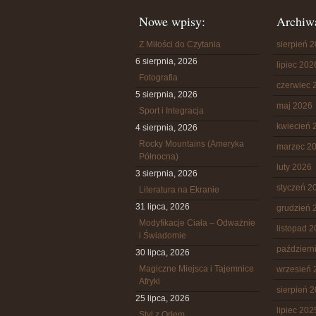
Nowe wpisy:
Archiw
Z Miłości do Czytania
sierpień 
6 sierpnia, 2026
lipiec 202
Fotografia
czerwiec 
5 sierpnia, 2026
maj 2026
Sport i Integracja
kwiecień 
4 sierpnia, 2026
Rocky Mountains (Ameryka
marzec 2
Północna)
luty 2026
3 sierpnia, 2026
styczeń 2
Literatura na Ekranie
31 lipca, 2026
grudzień 
Modyfikacje Ciała – Odważnie
listopad 
i Świadomie
październ
30 lipca, 2026
Magiczne Miejsca i Tajemnice
wrzesień 
Afryki
sierpień 
25 lipca, 2026
lipiec 202
Styl z Orłem