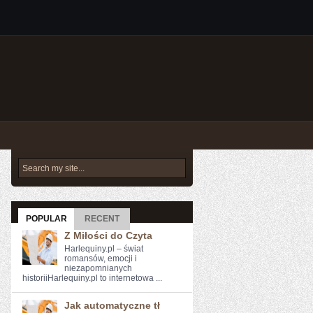
POPULAR
RECENT
Z Miłości do Czyta
Harlequiny.pl – świat
romansów, emocji i
niezapomnianych
historiiHarlequiny.pl to internetowa ...
Jak automatyczne tł