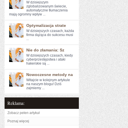
W‌ dzisiejszym
zglobalizowanym​ świecie,
⁣automatyczne ⁣tłumaczenia
mają ogromny wpływ ...
Optymalizacja strate
W dzisiejszych czasach, każda
firma dążąca do sukcesu musi
...
Nie do złamania: Sz
W ‍dzisiejszych czasach, kiedy
cyberprzestępstwa i ‌ataki
hakerskie są ...
Nowoczesne metody na
Witajcie w kolejnym artykule⁤
na naszym blogu! Dziś
zajmiemy ...
Reklama:
Zobacz pełen artykuł
Poznaj więcej