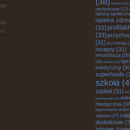
(38)
motoryzacja
(
2025
odchudzanie
(27)
opieka społeczn
opieka zdro
2025
profilak
(32)
025
(33)
przychod
(31)
psychologia
(
recepty
(31)
rehabilitacja
(28)
spr
(26)
rodzina
(24)
medyczny
(30
superfoods
(
szkoła
(4
szpital
(31)
wc
wie
wychowanie
(24)
medyczna
(3
wyposażenie wnętrz
zaję
zabawa
(27)
dodatkowe
(3
zdrowe żywie