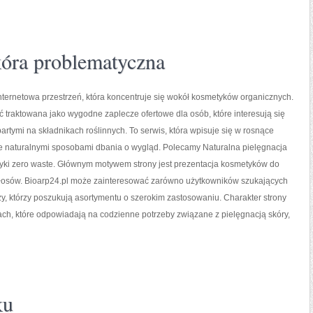
óra problematyczna
internetowa przestrzeń, która koncentruje się wokół kosmetyków organicznych.
 traktowana jako wygodne zaplecze ofertowe dla osób, które interesują się
rtymi na składnikach roślinnych. To serwis, która wpisuje się w rosnące
e naturalnymi sposobami dbania o wygląd. Polecamy Naturalna pielęgnacja
tyki zero waste. Głównym motywem strony jest prezentacja kosmetyków do
 włosów. Bioarp24.pl może zainteresować zarówno użytkowników szukających
y, którzy poszukują asortymentu o szerokim zastosowaniu. Charakter strony
ach, które odpowiadają na codzienne potrzeby związane z pielęgnacją skóry,
ku