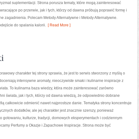
pryzmat suplementacji. Strona porusza tematy, które mogą zainteresować
racające po przerwie, jak i tych, którzy od dawna próbują poprawić formę i
ne zagadnienia. Polecam Metody Alternatywne i Metody Alternatywne.
dejście do spalania kalorii.
[ Read More ]
i
prawowy charakter tej strony sprawia, że jest to serwis stworzony z myślą o
doceniają intensywne aromaty, nieoczywiste smaki i kulinarne inspiracje z
wiata. To kulinarna baza wiedzy, która może zainteresować zarówno
ni świata, jak i tych, którzy od dawna wiedzą, że odpowiednio dobrane
fią całkowicie odmienić nawet najprostsze danie. Tematyka strony koncentruje
ycznych dodatków, ale jej charakter jest znacznie szerszy, ponieważ
 o gotowaniu, kulturze, tradycji, domowych eksperymentach i codziennym
amy Perfumy a Okazje i Zapachowe Inspiracje. Strona może być