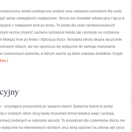
to nowoczesny serwis poświęcony urodzie oraz ciekawym pomysłom dla osób,
ijać swoje umiejętności makijażowe. Strona ma charakter edukacyjny i łączy w
iązane z makijażem krok po kroku. To portal dla osób zainteresowanych
órym można znaleźć zarówno luźniejsze teksty, jak i pomysły na codzienny
 Makijaż krok po kroku i Stylizacja fryzur. Tematyka strony skupia się przede
rodowych trikach, ale nie ogranicza się wyłącznie do samego malowania
zar codziennych wyborów, w którym ważne są także estetyka dodatków. Dzięki
ore ]
cyjny
i – przystępny przewodnik po spalaniu kalorii Spalarnia kalorii to portal
lą o osobach, które chcą lepiej zrozumieć temat redukcji wagi i szukają
ormacji podanych w naturalny sposób. To przestrzeń dla czytelników, którzy nie
ę wyłącznie na internetowych skrótach, lecz wolą spojrzeć na zdrowy styl życia