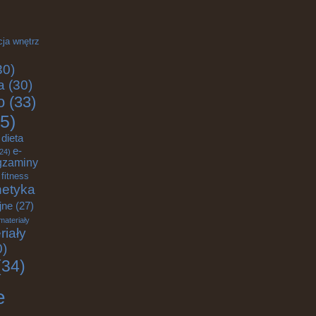
cja wnętrz
30)
a
(30)
o
(33)
5)
dieta
e-
24)
gzaminy
fitness
etyka
jne
(27)
materiały
riały
0)
34)
e