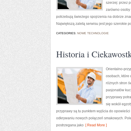
szerzej: przez 
zarówno osoby w
potrzebują świeżego spojrzenia na dobrze zna
Największą zaletą serwisu jest jego szerokie po
CATEGORIES:
NOWE TECHNOLOGIE
Historia i Ciekawostk
Orientalno-przy
osobach, które 
różnych stron ś
pasjonatów kuch
przyprawy potra
się wokół egzot
przyprawy są tu punktem wyjścia do opowieści
odkrywaniu nowych połączeń smakowych. Polec
postrzegana jako
[ Read More ]