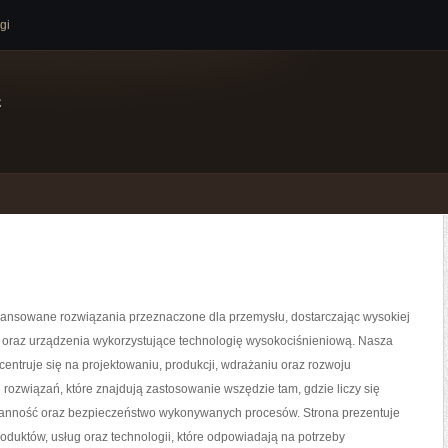
gi
e
nsowane rozwiązania przeznaczone dla przemysłu, dostarczając wysokiej
y oraz urządzenia wykorzystujące technologię wysokociśnieniową. Nasza
centruje się na projektowaniu, produkcji, wdrażaniu oraz rozwoju
ozwiązań, które znajdują zastosowanie wszędzie tam, gdzie liczy się
ranność oraz bezpieczeństwo wykonywanych procesów. Strona prezentuje
roduktów, usług oraz technologii, które odpowiadają na potrzeby