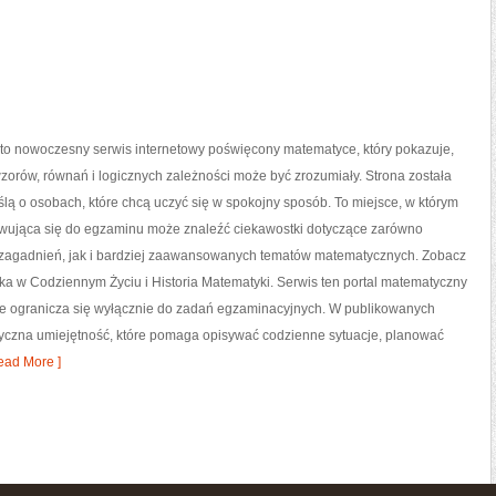
to nowoczesny serwis internetowy poświęcony matematyce, który pokazuje,
 wzorów, równań i logicznych zależności może być zrozumiały. Strona została
lą o osobach, które chcą uczyć się w spokojny sposób. To miejsce, w którym
wująca się do egzaminu może znaleźć ciekawostki dotyczące zarówno
agadnień, jak i bardziej zaawansowanych tematów matematycznych. Zobacz
a w Codziennym Życiu i Historia Matematyki. Serwis ten portal matematyczny
nie ogranicza się wyłącznie do zadań egzaminacyjnych. W publikowanych
tyczna umiejętność, które pomaga opisywać codzienne sytuacje, planować
ead More ]