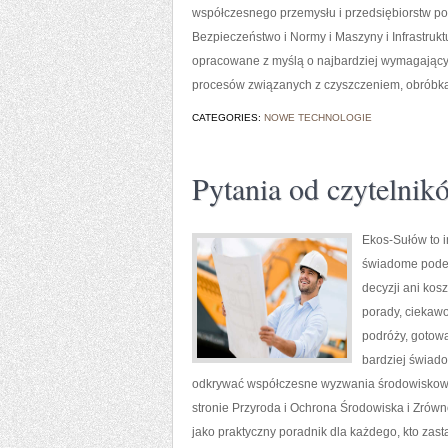
współczesnego przemysłu i przedsiębiorstw p
Bezpieczeństwo i Normy i Maszyny i Infrastruk
opracowane z myślą o najbardziej wymagający
procesów związanych z czyszczeniem, obróbką 
CATEGORIES:
NOWE TECHNOLOGIE
Pytania od czytelnik
Ekos-Sułów to i
świadome podej
decyzji ani kos
porady, ciekawo
podróży, gotowa
bardziej świado
odkrywać współczesne wyzwania środowiskowe,
stronie Przyroda i Ochrona Środowiska i Zró
jako praktyczny poradnik dla każdego, kto zast