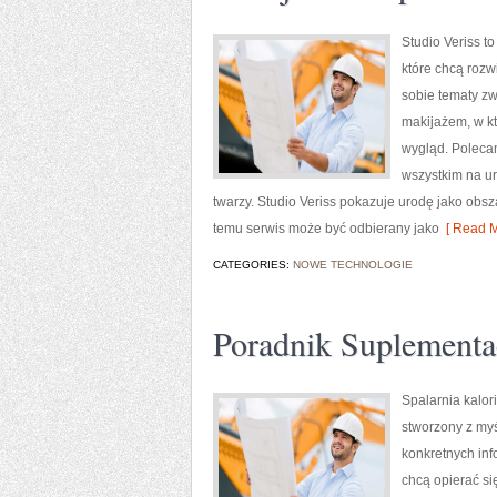
Studio Veriss 
które chcą rozw
sobie tematy zw
makijażem, w kt
wygląd. Polecam
wszystkim na u
twarzy. Studio Veriss pokazuje urodę jako obs
temu serwis może być odbierany jako
[ Read M
CATEGORIES:
NOWE TECHNOLOGIE
Poradnik Suplementa
Spalarnia kalori
stworzony z myś
konkretnych inf
chcą opierać si