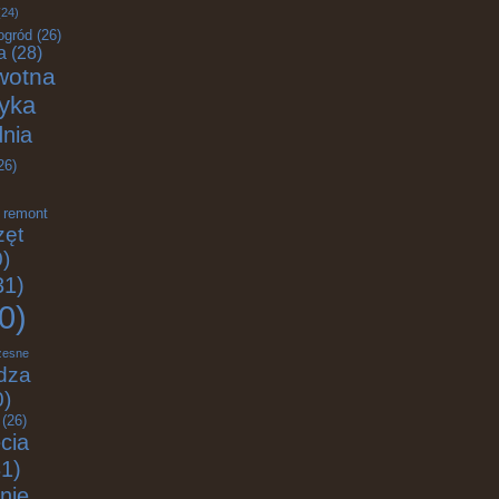
24)
ogród
(26)
a
(28)
wotna
tyka
nia
26)
remont
zęt
)
31)
0)
zesne
dza
0)
(26)
cia
1)
nie