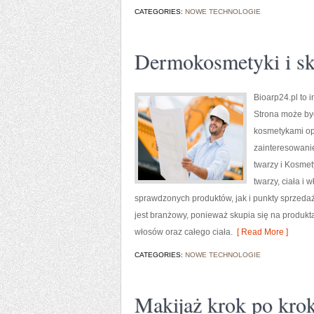
CATEGORIES:
NOWE TECHNOLOGIE
Dermokosmetyki i sk
Bioarp24.pl to 
Strona może być
kosmetykami opa
zainteresowani
twarzy i Kosme
twarzy, ciała i
sprawdzonych produktów, jak i punkty sprzedaż
jest branżowy, ponieważ skupia się na produkt
włosów oraz całego ciała.
[ Read More ]
CATEGORIES:
NOWE TECHNOLOGIE
Makijaż krok po kro