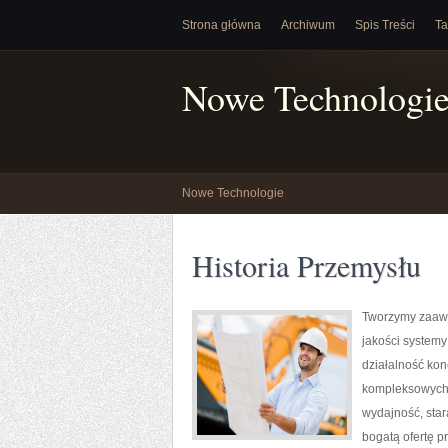
Strona główna
Archiwum
Spis Treści
Ta
Nowe Technologi
Nowe Technologie
Historia Przemysłu
Tworzymy zaawa
jakości system
działalność kon
kompleksowych r
wydajność, sta
bogatą ofertę p