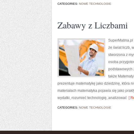
CATEGORIES:
NOWE TECHNOLOGIE
Zabawy z Liczbami
SuperMatma.pl 
że świat liczb,
stworzona z myś
osoba przygoto
podstawowych z
także Matematyk
prezentuje matematykę jako dziedzinę, która 
materiałach matematyka pojawia się jako prak
wydatki, rozumieć technologię, analizować
[ R
CATEGORIES:
NOWE TECHNOLOGIE