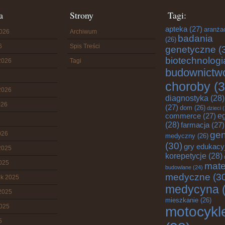
a
Strony
Tagi:
apteka
(27)
aranża
2026
Archiwum
badania
(26)
6
Spis Treści
genetyczne
(
biotechnologi
2026
Tagi
budownictw
choroby
(3
2026
diagnostyka
(28)
026
(27)
dom
(26)
dzieci
(
commerce
(27)
e
(28)
farmacja
(27)
gen
026
medyczny
(26)
(30)
gry edukacy
2025
korepetycje
(28)
2025
mate
budowlane
(24)
medyczne
(3
ik 2025
medycyna
(
2025
mieszkanie
(26)
2025
motocykl
5