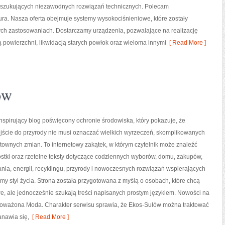
oszukujących niezawodnych rozwiązań technicznych. Polecam
tura. Nasza oferta obejmuje systemy wysokociśnieniowe, które zostały
ch zastosowaniach. Dostarczamy urządzenia, pozwalające na realizację
powierzchni, likwidacją starych powłok oraz wieloma innymi
[ Read More ]
ów
nspirujący blog poświęcony ochronie środowiska, który pokazuje, że
ście do przyrody nie musi oznaczać wielkich wyrzeczeń, skomplikowanych
ztownych zmian. To internetowy zakątek, w którym czytelnik może znaleźć
stki oraz rzetelne teksty dotyczące codziennych wyborów, domu, zakupów,
nia, energii, recyklingu, przyrody i nowoczesnych rozwiązań wspierających
my styl życia. Strona została przygotowana z myślą o osobach, które chcą
 ale jednocześnie szukają treści napisanych prostym językiem. Nowości na
wnoważona Moda. Charakter serwisu sprawia, że Ekos-Sułów można traktować
anawia się,
[ Read More ]