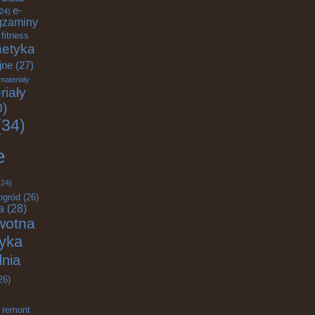
e-
24)
gzaminy
fitness
etyka
jne
(27)
materiały
riały
0)
34)
e
24)
ogród
(26)
a
(28)
wotna
tyka
nia
26)
remont