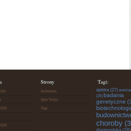
a
Strony
Tagi:
apteka
(27)
aranża
2026
Archiwum
badania
(26)
6
Spis Treści
genetyczne
(
biotechnologi
2026
Tagi
budownictw
choroby
(3
2026
diagnostyka
(28)