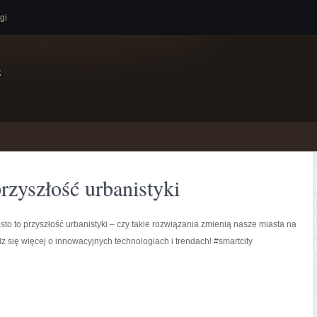
gi
e
przyszłość urbanistyki
asto to przyszłość urbanistyki – czy takie rozwiązania zmienią nasze miasta na
 się więcej o innowacyjnych technologiach i trendach! #smartcity