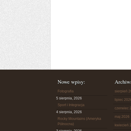
Nowe wpisy:
Archiw
Fotografia
sierpień 
5 sierpnia, 2026
lipiec 202
Sport i Integracja
czerwiec 
4 sierpnia, 2026
maj 2026
Rocky Mountains (Ameryka
Północna)
kwiecień 