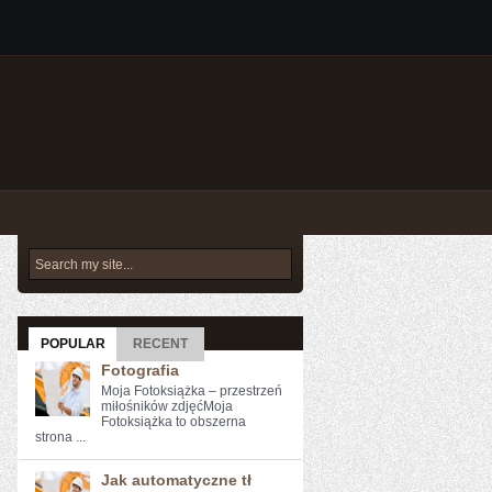
POPULAR
RECENT
Fotografia
Moja Fotoksiążka – przestrzeń
miłośników zdjęćMoja
Fotoksiążka to obszerna
strona ...
Jak automatyczne tł