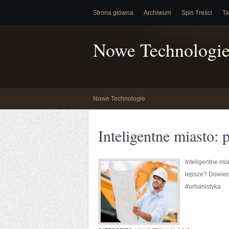
Strona główna
Archiwum
Spis Treści
Ta
Nowe Technologi
Nowe Technologie
Inteligentne miasto: 
Inteligentne mi
lepsze? Dowiedz
#urbanistyka