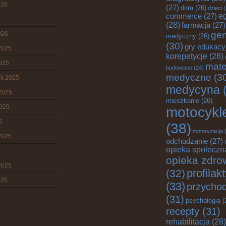
026
(27)
dom
(26)
dzieci
(
commerce
(27)
e
(28)
farmacja
(27)
gen
026
medyczny
(26)
(30)
gry edukacy
2025
korepetycje
(28)
2025
mate
budowlane
(24)
medyczne
(3
ik 2025
medycyna
(
2025
mieszkanie
(26)
2025
motocykl
5
(38)
motoryzacja
(
2025
odchudzanie
(27)
opieka społeczn
opieka zdro
2025
profilak
(32)
025
(33)
przychod
(31)
psychologia
(
recepty
(31)
rehabilitacja
(28)