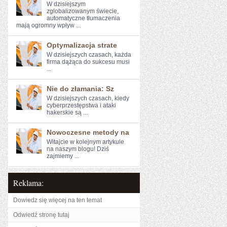
W‌ dzisiejszym
zglobalizowanym​ świecie,
⁣automatyczne ⁣tłumaczenia
mają ogromny wpływ ...
Optymalizacja strate
W dzisiejszych czasach, każda
firma dążąca do sukcesu musi
...
Nie do złamania: Sz
W ‍dzisiejszych czasach, kiedy
cyberprzestępstwa i ‌ataki
hakerskie są ...
Nowoczesne metody na
Witajcie w kolejnym artykule⁤
na naszym blogu! Dziś
zajmiemy ...
Reklama:
Dowiedz się więcej na ten temat
Odwiedź stronę tutaj