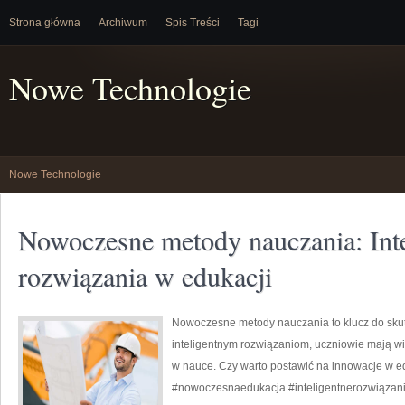
Strona główna
Archiwum
Spis Treści
Tagi
Nowe Technologie
Nowe Technologie
Nowoczesne metody nauczania: Inte
rozwiązania w edukacji
Nowoczesne metody nauczania to klucz do skut
inteligentnym rozwiązaniom, uczniowie mają wi
w nauce. Czy warto postawić na innowacje w ed
#nowoczesnaedukacja #inteligentnerozwiązan