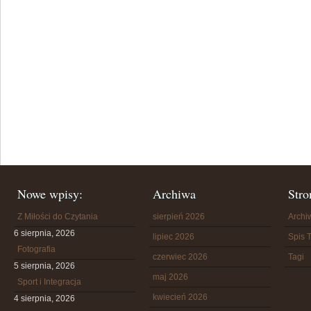
Nowe wpisy:
Archiwa
Stro
Z Miłości do Czytania
sierpień 2026
Arch
6 sierpnia, 2026
lipiec 2026
Spis T
Fotografia
czerwiec 2026
Tagi
5 sierpnia, 2026
maj 2026
Sport i Integracja
kwiecień 2026
4 sierpnia, 2026