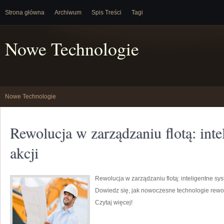
Strona główna
Archiwum
Spis Treści
Tagi
Nowe Technologie
Nowe Technologie
Rewolucja w zarządzaniu flotą: int
akcji
Rewolucja w zarządzaniu flotą: inteligentne sy
Dowiedz się, jak nowoczesne technologie rewol
Czytaj więcej!