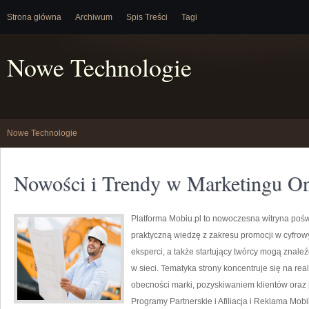
Strona główna
Archiwum
Spis Treści
Tagi
Nowe Technologie
Nowe Technologie
Nowości i Trendy w Marketingu On
Platforma Mobiu.pl to nowoczesna witryna poświ
praktyczną wiedzę z zakresu promocji w cyfrowy
eksperci, a także startujący twórcy mogą znale
w sieci. Tematyka strony koncentruje się na re
obecności marki, pozyskiwaniem klientów ora
Programy Partnerskie i Afiliacja i Reklama Mob