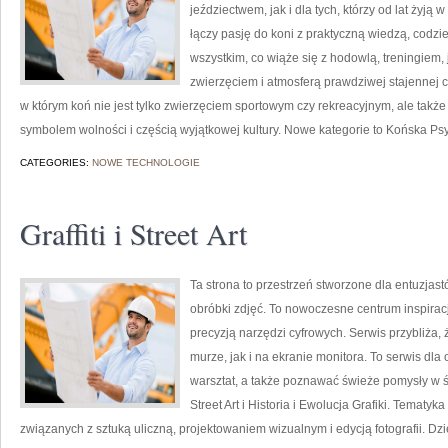
jeździectwem, jak i dla tych, którzy od lat żyją 
łączy pasję do koni z praktyczną wiedzą, cod
wszystkim, co wiąże się z hodowlą, treningiem,
zwierzęciem i atmosferą prawdziwej stajennej c
w którym koń nie jest tylko zwierzęciem sportowym czy rekreacyjnym, ale także
symbolem wolności i częścią wyjątkowej kultury. Nowe kategorie to Końska Ps
CATEGORIES:
NOWE TECHNOLOGIE
Graffiti i Street Art
Ta strona to przestrzeń stworzone dla entuzjastó
obróbki zdjęć. To nowoczesne centrum inspiracji
precyzją narzędzi cyfrowych. Serwis przybliża
murze, jak i na ekranie monitora. To serwis dla
warsztat, a także poznawać świeże pomysły w świ
Street Art i Historia i Ewolucja Grafiki. Temat
związanych z sztuką uliczną, projektowaniem wizualnym i edycją fotografii. D