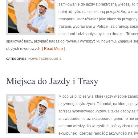
zamiłowanie do jazdy z praktyczną wiedzą. To m
dalej niż tylko na codzienną przejażdżkę, a row
transportu, lecz również jako klucz do przygod
trasami, wyprawami w Polsce i za granicą, sprz
historiami ludzi spotykanych po drodze. To serw
spakować torby, przypiąć bagaż do roweru i wyruszyć ku nowemu. Znajduje się 
obytych rowerowych
[ Read More ]
CATEGORIES:
NOWE TECHNOLOGIE
Miejsca do Jazdy i Trasy
Micoplus.pl to serwis, które łączy w sobie zami
aktywnego stylu życia. To portal, na której spot
sprzętu hybrydowego, łyżew, a także osoby za
snowboardem oraz skateboardingiem. To nie jest
centrum wiedzy dla wszystkich, którzy chcą ro
ekwipunek i czerpać radość z aktywności na św