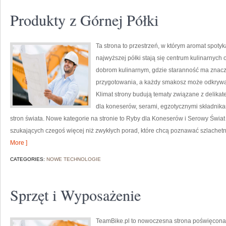
Produkty z Górnej Półki
Ta strona to przestrzeń, w którym aromat spotyk
najwyższej półki stają się centrum kulinarnych
dobrom kulinarnym, gdzie staranność ma znacz
przygotowania, a każdy smakosz może odkrywać
Klimat strony budują tematy związane z delika
dla koneserów, serami, egzotycznymi składnikam
stron świata. Nowe kategorie na stronie to Ryby dla Koneserów i Serowy Świat
szukających czegoś więcej niż zwykłych porad, które chcą poznawać szlachetn
More ]
CATEGORIES:
NOWE TECHNOLOGIE
Sprzęt i Wyposażenie
TeamBike.pl to nowoczesna strona poświęcona