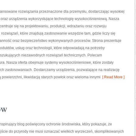
nsowane rozwiązania przeznaczone dla przemysłu, dostarczając wysokiej
y oraz urządzenia wykorzystujące technologię wysokociśnieniową. Nasza
centruje się na projektowaniu, produkcji, wdrażaniu oraz rozwoju
ozwiązań, które znajdują zastosowanie wszędzie tam, gdzie liczy się
ranność oraz bezpieczeństwo wykonywanych procesów. Strona prezentuje
roduktów, usług oraz technologii, które odpowiadają na potrzeby
oszukujących niezawodnych rozwiązań technicznych. Polecam
tura. Nasza oferta obejmuje systemy wysokociśnieniowe, które zostały
ch zastosowaniach. Dostarczamy urządzenia, pozwalające na realizację
powierzchni, likwidacją starych powłok oraz wieloma innymi
[ Read More ]
ów
nspirujący blog poświęcony ochronie środowiska, który pokazuje, że
ście do przyrody nie musi oznaczać wielkich wyrzeczeń, skomplikowanych