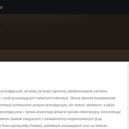
gi
e
przestępczość od wielu lat budzi ogromne zainteresowanie zarówno
ak i osób poszukujących rzetelnych informacji. Strona stanowi kompleksowe
rmacji poświęcone grupom przestępczym, ich historii, strukturze, a także
rzestępczości. Serwis prezentuje temat w sposób informacyjny, koncentrując
wieniu zjawisk związanych z działalnością zorganizowanych grup
 Rzeczypospolitej Polskiej, państwach europejskich oraz na świecie.