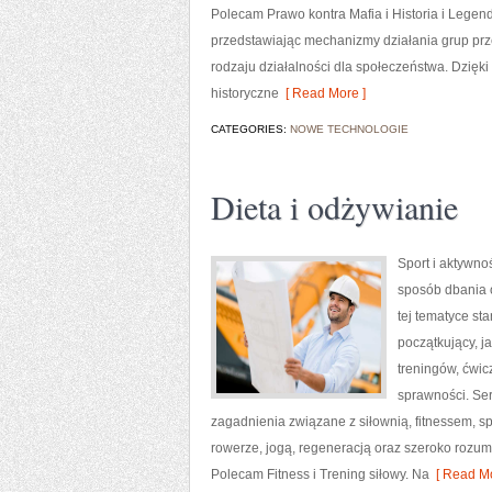
Polecam Prawo kontra Mafia i Historia i Legend
przedstawiając mechanizmy działania grup prze
rodzaju działalności dla społeczeństwa. Dzię
historyczne
[ Read More ]
CATEGORIES:
NOWE TECHNOLOGIE
Dieta i odżywianie
Sport i aktywnoś
sposób dbania 
tej tematyce s
początkujący, 
treningów, ćwic
sprawności. Ser
zagadnienia związane z siłownią, fitnessem, s
rowerze, jogą, regeneracją oraz szeroko rozum
Polecam Fitness i Trening siłowy. Na
[ Read Mo