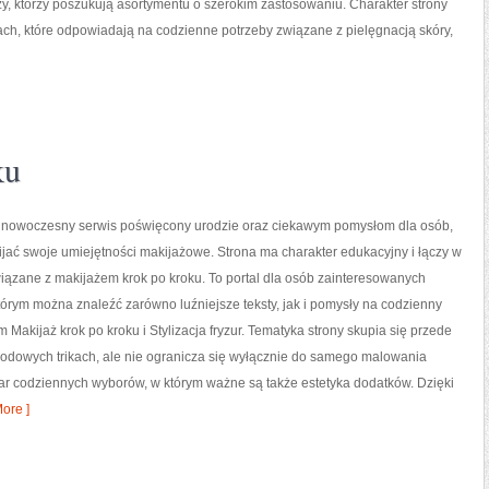
y, którzy poszukują asortymentu o szerokim zastosowaniu. Charakter strony
ach, które odpowiadają na codzienne potrzeby związane z pielęgnacją skóry,
ku
to nowoczesny serwis poświęcony urodzie oraz ciekawym pomysłom dla osób,
ijać swoje umiejętności makijażowe. Strona ma charakter edukacyjny i łączy w
iązane z makijażem krok po kroku. To portal dla osób zainteresowanych
órym można znaleźć zarówno luźniejsze teksty, jak i pomysły na codzienny
 Makijaż krok po kroku i Stylizacja fryzur. Tematyka strony skupia się przede
rodowych trikach, ale nie ogranicza się wyłącznie do samego malowania
zar codziennych wyborów, w którym ważne są także estetyka dodatków. Dzięki
ore ]