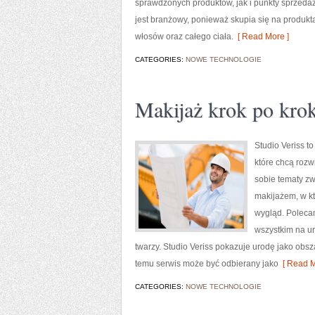
sprawdzonych produktów, jak i punkty sprzedaż
jest branżowy, ponieważ skupia się na produkt
włosów oraz całego ciała.
[ Read More ]
CATEGORIES:
NOWE TECHNOLOGIE
Makijaż krok po kro
Studio Veriss 
które chcą rozw
sobie tematy zw
makijażem, w kt
wygląd. Polecam
wszystkim na u
twarzy. Studio Veriss pokazuje urodę jako obs
temu serwis może być odbierany jako
[ Read M
CATEGORIES:
NOWE TECHNOLOGIE