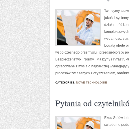
Tworzymy zaawa
jakości system
działalność kon
kompleksowych r
wydajność, sta
bogatą ofertę p
współczesnego przemysłu i przedsiębiorstw p
Bezpieczeństwo i Normy i Maszyny i Infrastruk
opracowane z myślą o najbardziej wymagający
procesów związanych z czyszczeniem, obróbką 
CATEGORIES:
NOWE TECHNOLOGIE
Pytania od czytelnik
Ekos-Sułów to i
świadome podej