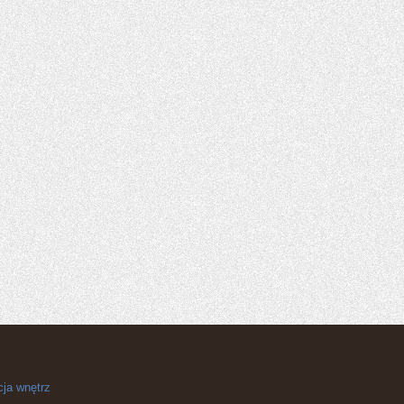
cja wnętrz