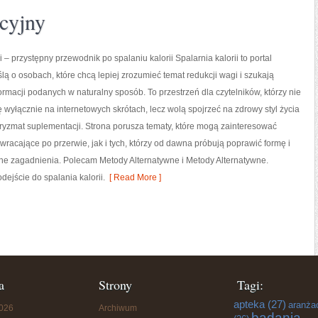
cyjny
i – przystępny przewodnik po spalaniu kalorii Spalarnia kalorii to portal
lą o osobach, które chcą lepiej zrozumieć temat redukcji wagi i szukają
ormacji podanych w naturalny sposób. To przestrzeń dla czytelników, którzy nie
ę wyłącznie na internetowych skrótach, lecz wolą spojrzeć na zdrowy styl życia
pryzmat suplementacji. Strona porusza tematy, które mogą zainteresować
racające po przerwie, jak i tych, którzy od dawna próbują poprawić formę i
ne zagadnienia. Polecam Metody Alternatywne i Metody Alternatywne.
dejście do spalania kalorii.
[ Read More ]
a
Strony
Tagi:
apteka
(27)
aranża
2026
Archiwum
badania