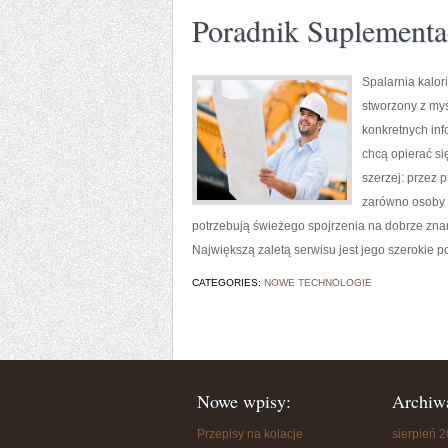
Poradnik Suplementa
Spalarnia kalori
stworzony z myś
konkretnych inf
chcą opierać si
szerzej: przez 
zarówno osoby w
potrzebują świeżego spojrzenia na dobrze zna
Największą zaletą serwisu jest jego szerokie po
CATEGORIES:
NOWE TECHNOLOGIE
Nowe wpisy:
Archiw
Przepisy na kolacje
sierpień 