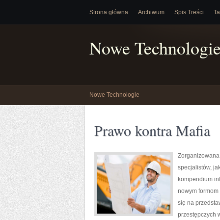
Strona główna
Archiwum
Spis Treści
Ta
Nowe Technologi
Nowe Technologie
Prawo kontra Mafia
Zorganizowana 
specjalistów, j
kompendium info
nowym formom p
się na przedsta
przestępczych w