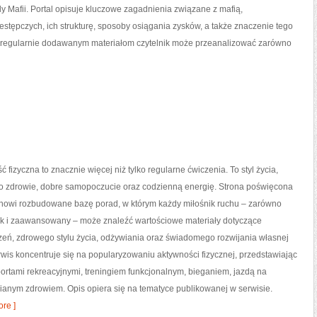
y Mafii. Portal opisuje kluczowe zagadnienia związane z mafią,
stępczych, ich strukturę, sposoby osiągania zysków, a także znaczenie tego
ki regularnie dodawanym materiałom czytelnik może przeanalizować zarówno
ć fizyczna to znacznie więcej niż tylko regularne ćwiczenia. To styl życia,
o zdrowie, dobre samopoczucie oraz codzienną energię. Strona poświęcona
tanowi rozbudowane bazę porad, w którym każdy miłośnik ruchu – zarówno
jak i zaawansowany – może znaleźć wartościowe materiały dotyczące
zeń, zdrowego stylu życia, odżywiania oraz świadomego rozwijania własnej
wis koncentruje się na popularyzowaniu aktywności fizycznej, przedstawiając
portami rekreacyjnymi, treningiem funkcjonalnym, bieganiem, jazdą na
ianym zdrowiem. Opis opiera się na tematyce publikowanej w serwisie.
re ]