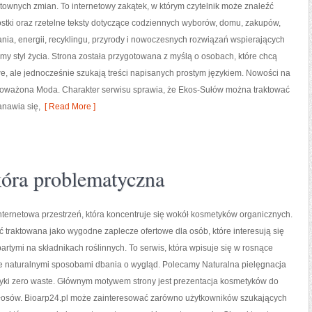
ztownych zmian. To internetowy zakątek, w którym czytelnik może znaleźć
stki oraz rzetelne teksty dotyczące codziennych wyborów, domu, zakupów,
nia, energii, recyklingu, przyrody i nowoczesnych rozwiązań wspierających
my styl życia. Strona została przygotowana z myślą o osobach, które chcą
 ale jednocześnie szukają treści napisanych prostym językiem. Nowości na
wnoważona Moda. Charakter serwisu sprawia, że Ekos-Sułów można traktować
anawia się,
[ Read More ]
óra problematyczna
internetowa przestrzeń, która koncentruje się wokół kosmetyków organicznych.
 traktowana jako wygodne zaplecze ofertowe dla osób, które interesują się
rtymi na składnikach roślinnych. To serwis, która wpisuje się w rosnące
e naturalnymi sposobami dbania o wygląd. Polecamy Naturalna pielęgnacja
tyki zero waste. Głównym motywem strony jest prezentacja kosmetyków do
 włosów. Bioarp24.pl może zainteresować zarówno użytkowników szukających