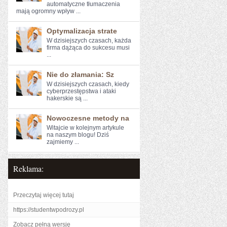
⁣automatyczne ⁣tłumaczenia
mają ogromny wpływ ...
Optymalizacja strate
W dzisiejszych czasach, każda
firma dążąca do sukcesu musi
...
Nie do złamania: Sz
W ‍dzisiejszych czasach, kiedy
cyberprzestępstwa i ‌ataki
hakerskie są ...
Nowoczesne metody na
Witajcie w kolejnym artykule⁤
na naszym blogu! Dziś
zajmiemy ...
Reklama:
Przeczytaj więcej tutaj
https://studentwpodrozy.pl
Zobacz pełną wersję