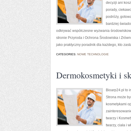
decyzji ani kos
porady, ciekawo
podróży, gotowa
bardziej świado
odkrywać współczesne wyzwania środowiskowe,
stronie Przyroda i Ochrona Środowiska i Zró
jako praktyczny poradnik dla każdego, kto zast
CATEGORIES:
NOWE TECHNOLOGIE
Dermokosmetyki i sk
Bioarp24.pl to 
Strona może być
kosmetykami opa
zainteresowani
twarzy i Kosme
twarzy, ciała i