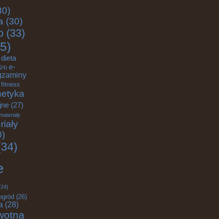
30)
a
(30)
o
(33)
5)
dieta
e-
24)
gzaminy
fitness
etyka
jne
(27)
materiały
riały
0)
34)
e
24)
ogród
(26)
a
(28)
wotna