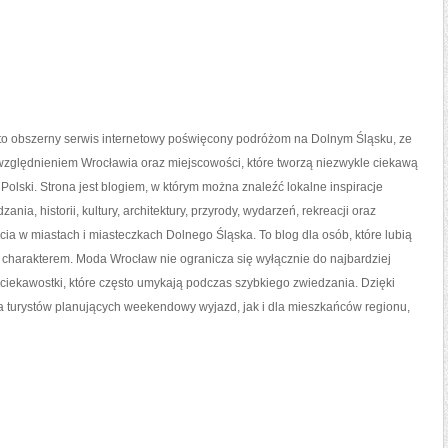
o obszerny serwis internetowy poświęcony podróżom na Dolnym Śląsku, ze
zględnieniem Wrocławia oraz miejscowości, które tworzą niezwykle ciekawą
 Polski. Strona jest blogiem, w którym można znaleźć lokalne inspiracje
ania, historii, kultury, architektury, przyrody, wydarzeń, rekreacji oraz
ia w miastach i miasteczkach Dolnego Śląska. To blog dla osób, które lubią
 charakterem. Moda Wrocław nie ogranicza się wyłącznie do najbardziej
 ciekawostki, które często umykają podczas szybkiego zwiedzania. Dzięki
 turystów planujących weekendowy wyjazd, jak i dla mieszkańców regionu,