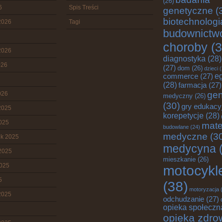
(26)
6
Spis Treści
genetyczne
(
biotechnologi
2026
Tagi
budownictw
choroby
(3
2026
diagnostyka
(28)
026
(27)
dom
(26)
dzieci
(
commerce
(27)
e
(28)
farmacja
(27)
gen
026
medyczny
(26)
(30)
gry edukacy
2025
korepetycje
(28)
2025
mate
budowlane
(24)
medyczne
(3
ik 2025
medycyna
(
2025
mieszkanie
(26)
2025
motocykl
5
(38)
motoryzacja
(
2025
odchudzanie
(27)
opieka społeczn
opieka zdro