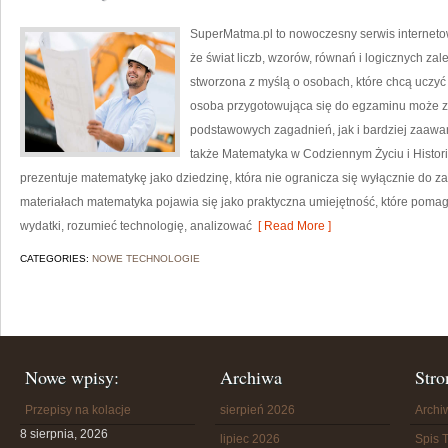
SuperMatma.pl to nowoczesny serwis interneto
że świat liczb, wzorów, równań i logicznych zal
stworzona z myślą o osobach, które chcą uczyć
osoba przygotowująca się do egzaminu może z
podstawowych zagadnień, jak i bardziej zaa
także Matematyka w Codziennym Życiu i Histori
prezentuje matematykę jako dziedzinę, która nie ogranicza się wyłącznie do
materiałach matematyka pojawia się jako praktyczna umiejętność, które poma
wydatki, rozumieć technologię, analizować
[ Read More ]
CATEGORIES:
NOWE TECHNOLOGIE
Nowe wpisy:
Archiwa
Stro
Przepisy na kolacje
sierpień 2026
Arch
8 sierpnia, 2026
lipiec 2026
Spis T