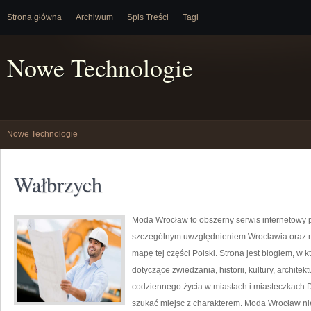
Strona główna
Archiwum
Spis Treści
Tagi
Nowe Technologie
Nowe Technologie
Wałbrzych
Moda Wrocław to obszerny serwis internetowy
szczególnym uwzględnieniem Wrocławia oraz mi
mapę tej części Polski. Strona jest blogiem, w 
dotyczące zwiedzania, historii, kultury, architek
codziennego życia w miastach i miasteczkach Do
szukać miejsc z charakterem. Moda Wrocław nie