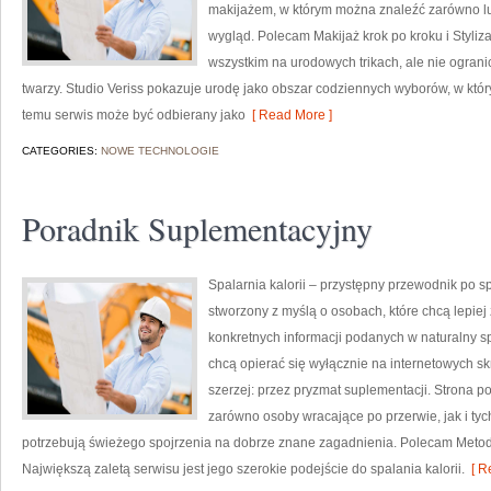
makijażem, w którym można znaleźć zarówno luź
wygląd. Polecam Makijaż krok po kroku i Styliza
wszystkim na urodowych trikach, ale nie ogra
twarzy. Studio Veriss pokazuje urodę jako obszar codziennych wyborów, w któ
temu serwis może być odbierany jako
[ Read More ]
CATEGORIES:
NOWE TECHNOLOGIE
Poradnik Suplementacyjny
Spalarnia kalorii – przystępny przewodnik po spa
stworzony z myślą o osobach, które chcą lepiej 
konkretnych informacji podanych w naturalny spo
chcą opierać się wyłącznie na internetowych skr
szerzej: przez pryzmat suplementacji. Strona p
zarówno osoby wracające po przerwie, jak i tyc
potrzebują świeżego spojrzenia na dobrze znane zagadnienia. Polecam Metody
Największą zaletą serwisu jest jego szerokie podejście do spalania kalorii.
[ R