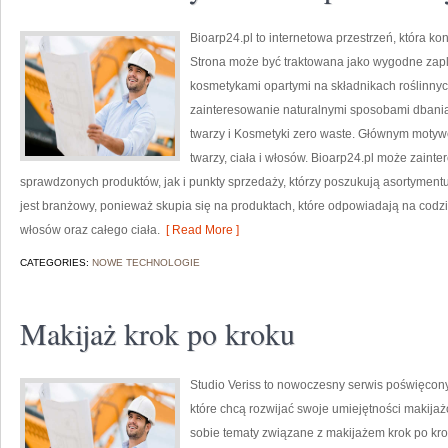
Bioarp24.pl to internetowa przestrzeń, która k
Strona może być traktowana jako wygodne zaple
kosmetykami opartymi na składnikach roślinnych
zainteresowanie naturalnymi sposobami dbania
twarzy i Kosmetyki zero waste. Głównym motyw
twarzy, ciała i włosów. Bioarp24.pl może zain
sprawdzonych produktów, jak i punkty sprzedaży, którzy poszukują asortyment
jest branżowy, ponieważ skupia się na produktach, które odpowiadają na codz
włosów oraz całego ciała.
[ Read More ]
CATEGORIES:
NOWE TECHNOLOGIE
Makijaż krok po kroku
Studio Veriss to nowoczesny serwis poświęcon
które chcą rozwijać swoje umiejętności makijaż
sobie tematy związane z makijażem krok po kro