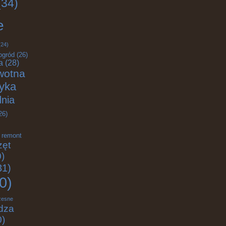
34)
e
24)
ogród
(26)
a
(28)
wotna
tyka
nia
26)
remont
zęt
)
31)
0)
zesne
dza
0)