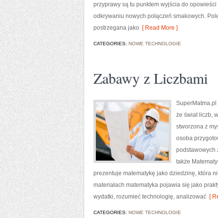
przyprawy są tu punktem wyjścia do opowieści
odkrywaniu nowych połączeń smakowych. Polec
postrzegana jako
[ Read More ]
CATEGORIES:
NOWE TECHNOLOGIE
Zabawy z Liczbami
SuperMatma.pl 
że świat liczb,
stworzona z myś
osoba przygoto
podstawowych z
także Matematyk
prezentuje matematykę jako dziedzinę, która 
materiałach matematyka pojawia się jako prak
wydatki, rozumieć technologię, analizować
[ R
CATEGORIES:
NOWE TECHNOLOGIE