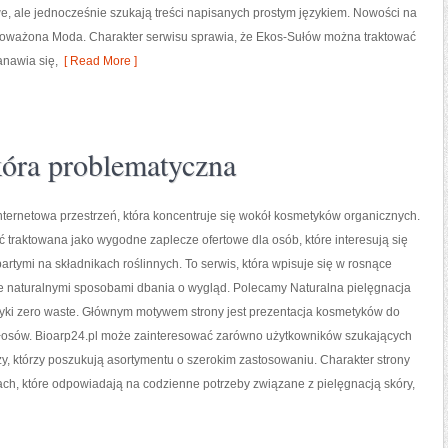
 ale jednocześnie szukają treści napisanych prostym językiem. Nowości na
wnoważona Moda. Charakter serwisu sprawia, że Ekos-Sułów można traktować
anawia się,
[ Read More ]
óra problematyczna
internetowa przestrzeń, która koncentruje się wokół kosmetyków organicznych.
 traktowana jako wygodne zaplecze ofertowe dla osób, które interesują się
rtymi na składnikach roślinnych. To serwis, która wpisuje się w rosnące
e naturalnymi sposobami dbania o wygląd. Polecamy Naturalna pielęgnacja
tyki zero waste. Głównym motywem strony jest prezentacja kosmetyków do
 włosów. Bioarp24.pl może zainteresować zarówno użytkowników szukających
y, którzy poszukują asortymentu o szerokim zastosowaniu. Charakter strony
ach, które odpowiadają na codzienne potrzeby związane z pielęgnacją skóry,