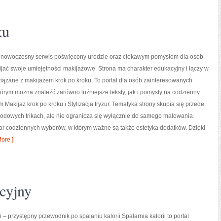
ku
to nowoczesny serwis poświęcony urodzie oraz ciekawym pomysłom dla osób,
ijać swoje umiejętności makijażowe. Strona ma charakter edukacyjny i łączy w
iązane z makijażem krok po kroku. To portal dla osób zainteresowanych
órym można znaleźć zarówno luźniejsze teksty, jak i pomysły na codzienny
 Makijaż krok po kroku i Stylizacja fryzur. Tematyka strony skupia się przede
rodowych trikach, ale nie ogranicza się wyłącznie do samego malowania
zar codziennych wyborów, w którym ważne są także estetyka dodatków. Dzięki
ore ]
cyjny
i – przystępny przewodnik po spalaniu kalorii Spalarnia kalorii to portal