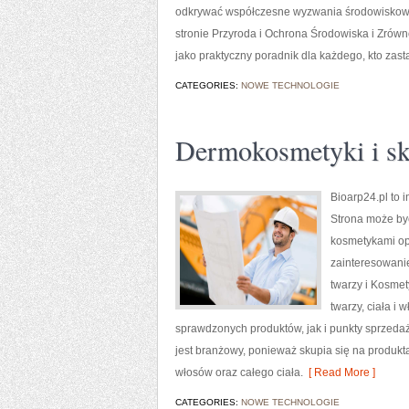
odkrywać współczesne wyzwania środowiskowe,
stronie Przyroda i Ochrona Środowiska i Zró
jako praktyczny poradnik dla każdego, kto zast
CATEGORIES:
NOWE TECHNOLOGIE
Dermokosmetyki i sk
Bioarp24.pl to 
Strona może być
kosmetykami opa
zainteresowani
twarzy i Kosme
twarzy, ciała i
sprawdzonych produktów, jak i punkty sprzedaż
jest branżowy, ponieważ skupia się na produkt
włosów oraz całego ciała.
[ Read More ]
CATEGORIES:
NOWE TECHNOLOGIE