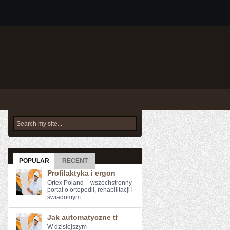
POPULAR
RECENT
Profilaktyka i ergon
Ortex Poland – wszechstronny
portal o ortopedii, rehabilitacji i
świadomym ...
Jak automatyczne tł
W‌ dzisiejszym