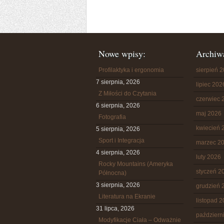
Nowe wpisy:
Archiw
Profilaktyka i ergonomia
sierpień 
7 sierpnia, 2026
lipiec 202
Z Miłości do Czytania
czerwiec 
6 sierpnia, 2026
maj 2026
Fotografia
kwiecień 
5 sierpnia, 2026
Sport i Integracja
marzec 2
4 sierpnia, 2026
luty 2026
Rocky Mountains (Ameryka
styczeń 2
Północna)
3 sierpnia, 2026
grudzień 
Literatura na Ekranie
listopad 
31 lipca, 2026
październ
Modyfikacje Ciała – Odważnie