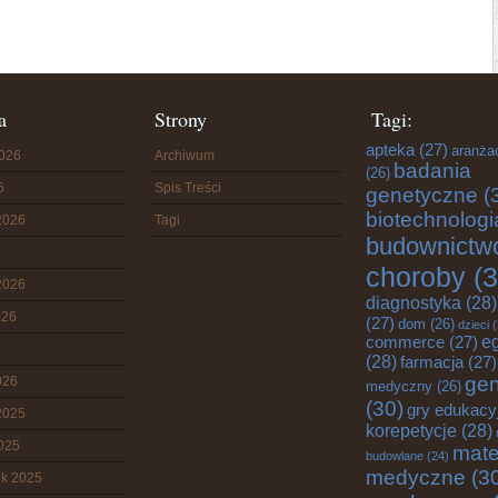
a
Strony
Tagi:
apteka
(27)
aranża
2026
Archiwum
badania
(26)
6
Spis Treści
genetyczne
(
biotechnologi
2026
Tagi
budownictw
choroby
(3
2026
diagnostyka
(28)
026
(27)
dom
(26)
dzieci
(
commerce
(27)
e
(28)
farmacja
(27)
gen
026
medyczny
(26)
(30)
gry edukacy
2025
korepetycje
(28)
2025
mate
budowlane
(24)
medyczne
(3
ik 2025