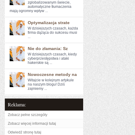
zglobalizowanym​ świecie,
⁣automatyczne ⁣tłumaczenia
mają ogromny wpływ ...
Optymalizacja strate
W dzisiejszych czasach, każda
firma dążąca do sukcesu musi
...
Nie do złamania: Sz
W ‍dzisiejszych czasach, kiedy
cyberprzestępstwa i ‌ataki
hakerskie są ...
Nowoczesne metody na
Witajcie w kolejnym artykule⁤
na naszym blogu! Dziś
zajmiemy ...
Reklama:
Zobacz pełne szczegóły
Zobacz więcej informacji tutaj
Odwiedź stronę tutaj