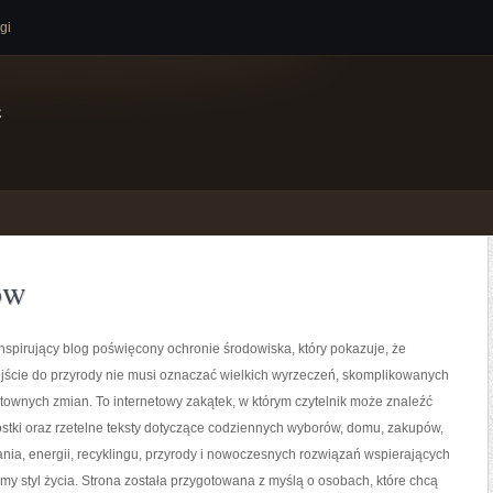
gi
e
ów
nspirujący blog poświęcony ochronie środowiska, który pokazuje, że
ście do przyrody nie musi oznaczać wielkich wyrzeczeń, skomplikowanych
ztownych zmian. To internetowy zakątek, w którym czytelnik może znaleźć
stki oraz rzetelne teksty dotyczące codziennych wyborów, domu, zakupów,
nia, energii, recyklingu, przyrody i nowoczesnych rozwiązań wspierających
my styl życia. Strona została przygotowana z myślą o osobach, które chcą