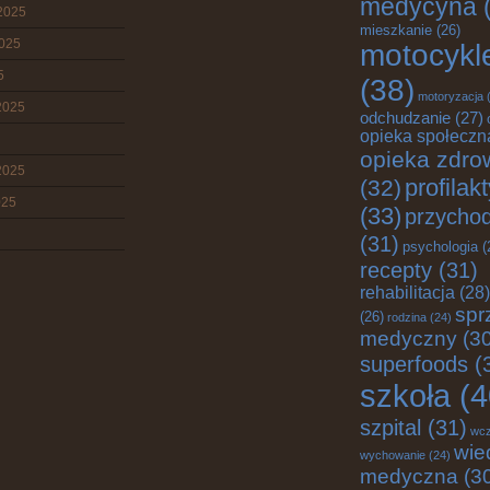
medycyna
(
2025
mieszkanie
(26)
2025
motocykl
5
(38)
motoryzacja
(
2025
odchudzanie
(27)
opieka społeczn
opieka zdro
2025
profilak
(32)
025
(33)
przychod
(31)
psychologia
(
recepty
(31)
rehabilitacja
(28)
spr
(26)
rodzina
(24)
medyczny
(30
superfoods
(
szkoła
(4
szpital
(31)
wc
wie
wychowanie
(24)
medyczna
(3