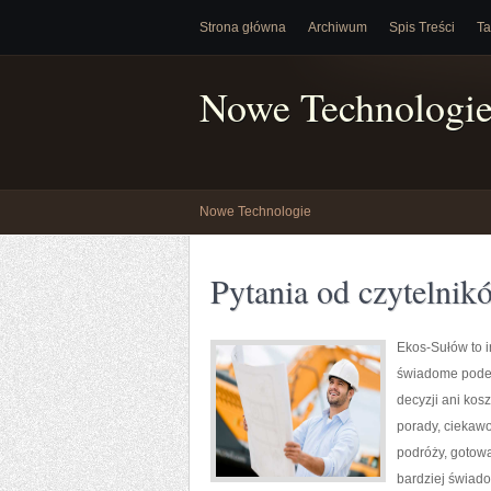
Strona główna
Archiwum
Spis Treści
Ta
Nowe Technologi
Nowe Technologie
Pytania od czytelnik
Ekos-Sułów to i
świadome podej
decyzji ani kos
porady, ciekawo
podróży, gotowa
bardziej świado