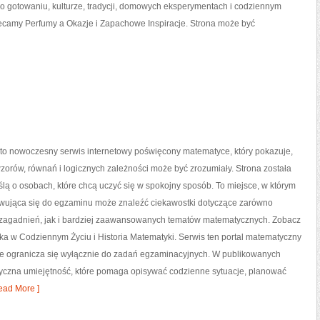
 o gotowaniu, kulturze, tradycji, domowych eksperymentach i codziennym
amy Perfumy a Okazje i Zapachowe Inspiracje. Strona może być
to nowoczesny serwis internetowy poświęcony matematyce, który pokazuje,
 wzorów, równań i logicznych zależności może być zrozumiały. Strona została
lą o osobach, które chcą uczyć się w spokojny sposób. To miejsce, w którym
wująca się do egzaminu może znaleźć ciekawostki dotyczące zarówno
agadnień, jak i bardziej zaawansowanych tematów matematycznych. Zobacz
a w Codziennym Życiu i Historia Matematyki. Serwis ten portal matematyczny
nie ogranicza się wyłącznie do zadań egzaminacyjnych. W publikowanych
tyczna umiejętność, które pomaga opisywać codzienne sytuacje, planować
ead More ]