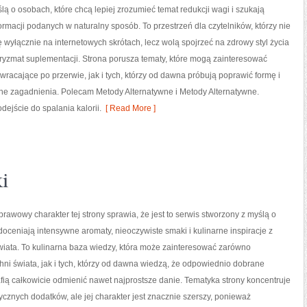
lą o osobach, które chcą lepiej zrozumieć temat redukcji wagi i szukają
ormacji podanych w naturalny sposób. To przestrzeń dla czytelników, którzy nie
ę wyłącznie na internetowych skrótach, lecz wolą spojrzeć na zdrowy styl życia
pryzmat suplementacji. Strona porusza tematy, które mogą zainteresować
racające po przerwie, jak i tych, którzy od dawna próbują poprawić formę i
ne zagadnienia. Polecam Metody Alternatywne i Metody Alternatywne.
dejście do spalania kalorii.
[ Read More ]
i
prawowy charakter tej strony sprawia, że jest to serwis stworzony z myślą o
doceniają intensywne aromaty, nieoczywiste smaki i kulinarne inspiracje z
wiata. To kulinarna baza wiedzy, która może zainteresować zarówno
ni świata, jak i tych, którzy od dawna wiedzą, że odpowiednio dobrane
fią całkowicie odmienić nawet najprostsze danie. Tematyka strony koncentruje
ycznych dodatków, ale jej charakter jest znacznie szerszy, ponieważ