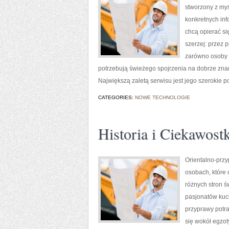
stworzony z myś
konkretnych inf
chcą opierać si
szerzej: przez 
zarówno osoby w
potrzebują świeżego spojrzenia na dobrze zna
Największą zaletą serwisu jest jego szerokie po
CATEGORIES:
NOWE TECHNOLOGIE
Historia i Ciekawostk
Orientalno-przy
osobach, które 
różnych stron ś
pasjonatów kuch
przyprawy potra
się wokół egzot