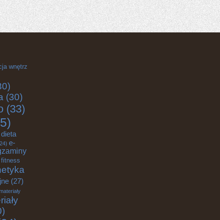
cja wnętrz
30)
a
(30)
o
(33)
5)
dieta
e-
24)
gzaminy
fitness
etyka
jne
(27)
materiały
riały
0)