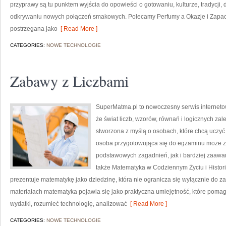
przyprawy są tu punktem wyjścia do opowieści o gotowaniu, kulturze, tradycj
odkrywaniu nowych połączeń smakowych. Polecamy Perfumy a Okazje i Zapac
postrzegana jako
[ Read More ]
CATEGORIES:
NOWE TECHNOLOGIE
Zabawy z Liczbami
SuperMatma.pl to nowoczesny serwis interneto
że świat liczb, wzorów, równań i logicznych zal
stworzona z myślą o osobach, które chcą uczyć
osoba przygotowująca się do egzaminu może z
podstawowych zagadnień, jak i bardziej zaa
także Matematyka w Codziennym Życiu i Histori
prezentuje matematykę jako dziedzinę, która nie ogranicza się wyłącznie do
materiałach matematyka pojawia się jako praktyczna umiejętność, które poma
wydatki, rozumieć technologię, analizować
[ Read More ]
CATEGORIES:
NOWE TECHNOLOGIE