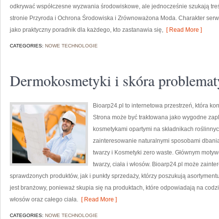
odkrywać współczesne wyzwania środowiskowe, ale jednocześnie szukają treś
stronie Przyroda i Ochrona Środowiska i Zrównoważona Moda. Charakter serw
jako praktyczny poradnik dla każdego, kto zastanawia się,
[ Read More ]
CATEGORIES:
NOWE TECHNOLOGIE
Dermokosmetyki i skóra problemat
Bioarp24.pl to internetowa przestrzeń, która k
Strona może być traktowana jako wygodne zaple
kosmetykami opartymi na składnikach roślinnych
zainteresowanie naturalnymi sposobami dbania
twarzy i Kosmetyki zero waste. Głównym motyw
twarzy, ciała i włosów. Bioarp24.pl może zain
sprawdzonych produktów, jak i punkty sprzedaży, którzy poszukują asortyment
jest branżowy, ponieważ skupia się na produktach, które odpowiadają na codz
włosów oraz całego ciała.
[ Read More ]
CATEGORIES:
NOWE TECHNOLOGIE