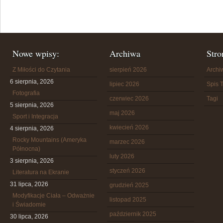
Nowe wpisy:
Archiwa
Stro
Z Miłości do Czytania
sierpień 2026
Arch
6 sierpnia, 2026
lipiec 2026
Spis T
Fotografia
czerwiec 2026
Tagi
5 sierpnia, 2026
maj 2026
Sport i Integracja
kwiecień 2026
4 sierpnia, 2026
Rocky Mountains (Ameryka
marzec 2026
Północna)
luty 2026
3 sierpnia, 2026
styczeń 2026
Literatura na Ekranie
31 lipca, 2026
grudzień 2025
Modyfikacje Ciała – Odważnie
listopad 2025
i Świadomie
październik 2025
30 lipca, 2026