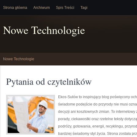
Strona główna
Archiwum
Spis Treści
Tagi
Nowe Technologie
Nowe Technologie
Pytania od czytelników
Ekos-Sułów to inspirujący blog poświęcony och
świadome podejście do przyrody nie musi ozn
decyzji ani kosztownych zmian. To internetowy 
porady, ciekawostki oraz rzetelne teksty doty
podróży, gotowania, energii, recyklingu, przy
bardziej świadomy styl życia. Strona została p