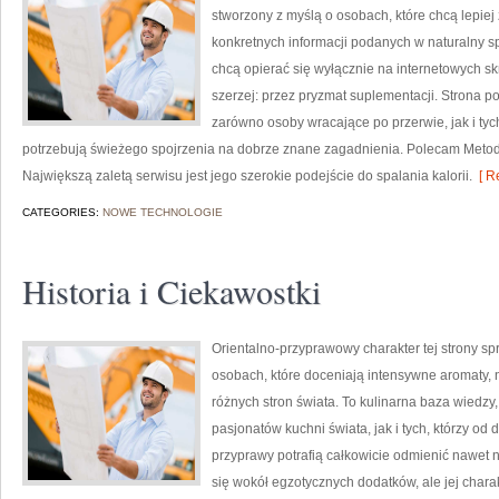
stworzony z myślą o osobach, które chcą lepiej 
konkretnych informacji podanych w naturalny spo
chcą opierać się wyłącznie na internetowych skr
szerzej: przez pryzmat suplementacji. Strona p
zarówno osoby wracające po przerwie, jak i tyc
potrzebują świeżego spojrzenia na dobrze znane zagadnienia. Polecam Metody
Największą zaletą serwisu jest jego szerokie podejście do spalania kalorii.
[ R
CATEGORIES:
NOWE TECHNOLOGIE
Historia i Ciekawostki
Orientalno-przyprawowy charakter tej strony spr
osobach, które doceniają intensywne aromaty, n
różnych stron świata. To kulinarna baza wiedz
pasjonatów kuchni świata, jak i tych, którzy 
przyprawy potrafią całkowicie odmienić nawet n
się wokół egzotycznych dodatków, ale jej chara