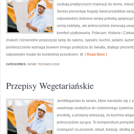
szukają praktycznych inspiracji do domu, miesz
Serwis prezentuje bogaty świat produktów zwią
odpowiednio dobrane lampy potrafią upiększyć k
cenią estetykę, ale jednocześnie zwracają uwa
komfort użytkowania. Polecam: Historia i Ciekaw
znaleźć różnorodne propozycje lamp do salonu, sypialni, kuchni, jadalni, łazi
pomieszczenie wymaga bowiem innego podejścia do światła, dlatego prezen
odpowiedni model do konkretnej przestrzeni. W
[ Read More ]
CATEGORIES:
NOWE TECHNOLOGIE
Przepisy Wegetariańskie
JemWegańsko to serwis, które narodziło się z z
uważnego podejścia do codziennego żywienia. T
prostotą, a przepisy pokazują, że kuchnia weg
jednocześnie sycąca. To kompendium pomysłów
rozwiązań na poranek, obiad, kolację, słodką p