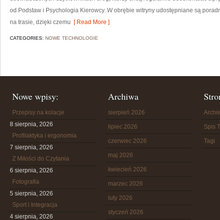
od Podstaw i Psychologia Kierowcy. W obrębie witryny udostępniane są porad
na trasie, dzięki czemu
[ Read More ]
CATEGORIES:
NOWE TECHNOLOGIE
Nowe wpisy:
Archiwa
Stro
Przepisy na kolacje
sierpień 2026
Arch
8 sierpnia, 2026
lipiec 2026
Spis T
Profilaktyka i ergonomia
czerwiec 2026
Tagi
7 sierpnia, 2026
maj 2026
Z Miłości do Czytania
kwiecień 2026
6 sierpnia, 2026
Fotografia
marzec 2026
5 sierpnia, 2026
luty 2026
Sport i Integracja
styczeń 2026
4 sierpnia, 2026