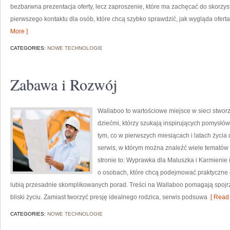
bezbarwna prezentacja oferty, lecz zaproszenie, które ma zachęcać do skorzys
pierwszego kontaktu dla osób, które chcą szybko sprawdzić, jak wygląda oferta.
More ]
CATEGORIES:
NOWE TECHNOLOGIE
Zabawa i Rozwój
Wallaboo to wartościowe miejsce w sieci stwor
dziećmi, którzy szukają inspirujących pomysłó
tym, co w pierwszych miesiącach i latach życia
serwis, w którym można znaleźć wiele tematów
stronie to: Wyprawka dla Maluszka i Karmienie 
o osobach, które chcą podejmować praktyczne d
lubią przesadnie skomplikowanych porad. Treści na Wallaboo pomagają spojr
bliski życiu. Zamiast tworzyć presję idealnego rodzica, serwis podsuwa
[ Read 
CATEGORIES:
NOWE TECHNOLOGIE