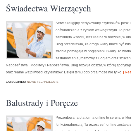
Świadectwa Wierzących
Serwis religijny dedykowany czytelników posz
doświadczenia z życiem wewnętrznym. To przest
zamknięta w teorii, lecz realna w rodzinie, w o
Blog przedstawia, że droga wiary może być blis
stronie pomagają w pogłębianiu wiary. To wartoś
zastanowienia, rozmowy z Bogiem oraz szukani
Nabożeństwa i Modlitwy i Nabożeństwa. Blog rozwija obszar, w której spotykają
oraz realne wątpliwości czytelników. Dzięki temu odbiorca może nie tylko
[ Rea
CATEGORIES:
NOWE TECHNOLOGIE
Balustrady i Poręcze
Prezentowana platforma online to serwis, w któ
funkcjonalnością. Ta przestrzeń online został