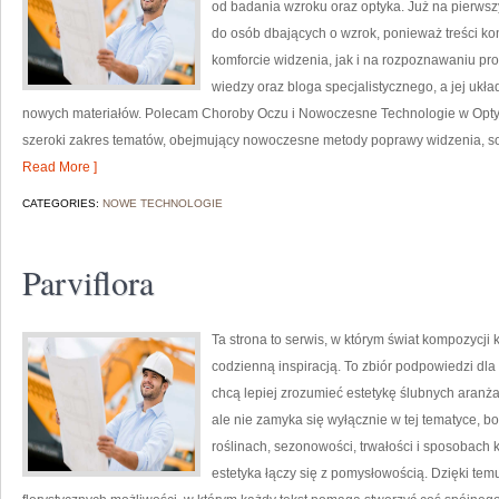
od badania wzroku oraz optyka. Już na pierwszy
do osób dbających o wzrok, ponieważ treści k
komforcie widzenia, jak i na rozpoznawaniu pr
wiedzy oraz bloga specjalistycznego, a jej ukł
nowych materiałów. Polecam Choroby Oczu i Nowoczesne Technologie w Optyce.
szeroki zakres tematów, obejmujący nowoczesne metody poprawy widzenia, so
Read More ]
CATEGORIES:
NOWE TECHNOLOGIE
Parviflora
Ta strona to serwis, w którym świat kompozycji
codzienną inspiracją. To zbiór podpowiedzi dla
chcą lepiej zrozumieć estetykę ślubnych aranżac
ale nie zamyka się wyłącznie w tej tematyce, b
roślinach, sezonowości, trwałości i sposobach 
estetyka łączy się z pomysłowością. Dzięki temu