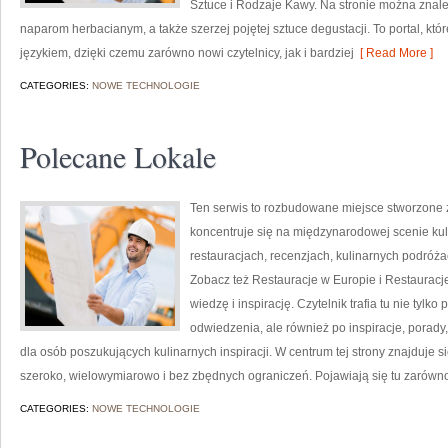
Sztuce i Rodzaje Kawy. Na stronie można znal
naparom herbacianym, a także szerzej pojętej sztuce degustacji. To portal, kt
językiem, dzięki czemu zarówno nowi czytelnicy, jak i bardziej
[ Read More ]
CATEGORIES:
NOWE TECHNOLOGIE
Polecane Lokale
Ten serwis to rozbudowane miejsce stworzone z
koncentruje się na międzynarodowej scenie kuli
restauracjach, recenzjach, kulinarnych podróża
Zobacz też Restauracje w Europie i Restauracje
wiedzę i inspirację. Czytelnik trafia tu nie tylk
odwiedzenia, ale również po inspiracje, porady, 
dla osób poszukujących kulinarnych inspiracji. W centrum tej strony znajduje 
szeroko, wielowymiarowo i bez zbędnych ograniczeń. Pojawiają się tu zarówn
CATEGORIES:
NOWE TECHNOLOGIE