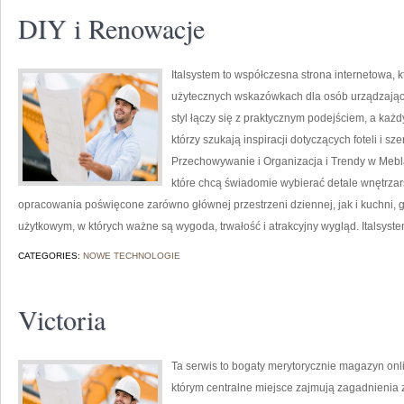
DIY i Renowacje
Italsystem to współczesna strona internetowa, k
użytecznych wskazówkach dla osób urządzającyc
styl łączy się z praktycznym podejściem, a każd
którzy szukają inspiracji dotyczących foteli i 
Przechowywanie i Organizacja i Trendy w Mebla
które chcą świadomie wybierać detale wnętrzar
opracowania poświęcone zarówno głównej przestrzeni dziennej, jak i kuchni, 
użytkowym, w których ważne są wygoda, trwałość i atrakcyjny wygląd. Italsyst
CATEGORIES:
NOWE TECHNOLOGIE
Victoria
Ta serwis to bogaty merytorycznie magazyn onl
którym centralne miejsce zajmują zagadnienia zw