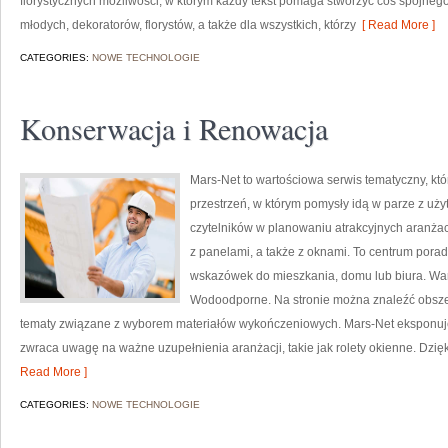
florystycznych możliwości, w którym każdy tekst pomaga stworzyć coś spójnego
młodych, dekoratorów, florystów, a także dla wszystkich, którzy
[ Read More ]
CATEGORIES:
NOWE TECHNOLOGIE
Konserwacja i Renowacja
Mars-Net to wartościowa serwis tematyczny, któ
przestrzeń, w którym pomysły idą w parze z u
czytelników w planowaniu atrakcyjnych aranżac
z panelami, a także z oknami. To centrum pora
wskazówek do mieszkania, domu lub biura. Wart
Wodoodporne. Na stronie można znaleźć obsze
tematy związane z wyborem materiałów wykończeniowych. Mars-Net eksponuje
zwraca uwagę na ważne uzupełnienia aranżacji, takie jak rolety okienne. Dzi
Read More ]
CATEGORIES:
NOWE TECHNOLOGIE