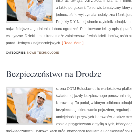
inspiracji związanych z płotami, bramami, mie
a także poręczami. To serwis tematyczny, który
jednocześnie wytrzymała, estetyczna i funkcjon
Projekty DIY. Na tej stronie czytelnik odnajdzi
najważniejsze zagadnienia doboru ogrodzeń. Publikowane teksty opisują zarów
estetyczne. Dzięki temu strona może zainteresować właścicieli domów, osób bu
porad. Jednym z najmocniejszych
[ Read More ]
CATEGORIES:
NOWE TECHNOLOGIE
Bezpieczeństwo na Drodze
strona ODTJ Bolesławiec to wartościowa platfor
świadomej jazdy, bezpiecznego poruszania się 
kierownicą. To portal, w którym odbiorca odnajdz
bezpiecznego kierowania pojazdem, regulacji
umiejętności przyszłych kierowców, a także me
została przygotowana z myślą o tych, którzy dop
doświadczonych użytkownikach dróg, którzy chcą regularnie udoskonalać styl j