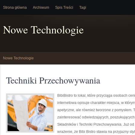
Strona główna
Archiwum
Spis Treści
Tagi
Nowe Technologie
Nowe Technologie
Techniki Przechowywania
BibiBistro to lokal, które przyciąga osobach c
internetowa opisuje charakter miejsca, w którym
apetyczne, ale również tworzone z pomysłem. T
zainteresować odwiedzających, poszukujących 
Składników i Techniki Przechowywania. Już od
wrażenie, że Bibi Bistro stawia na przyjazny sty