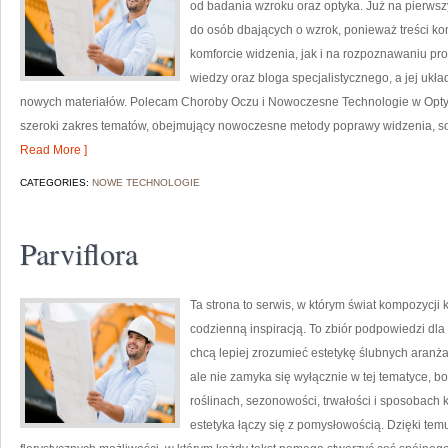
od badania wzroku oraz optyka. Już na pierwszy
do osób dbających o wzrok, ponieważ treści k
komforcie widzenia, jak i na rozpoznawaniu pr
wiedzy oraz bloga specjalistycznego, a jej ukł
nowych materiałów. Polecam Choroby Oczu i Nowoczesne Technologie w Optyce.
szeroki zakres tematów, obejmujący nowoczesne metody poprawy widzenia, so
Read More ]
CATEGORIES:
NOWE TECHNOLOGIE
Parviflora
Ta strona to serwis, w którym świat kompozycji
codzienną inspiracją. To zbiór podpowiedzi dla
chcą lepiej zrozumieć estetykę ślubnych aranżac
ale nie zamyka się wyłącznie w tej tematyce, b
roślinach, sezonowości, trwałości i sposobach 
estetyka łączy się z pomysłowością. Dzięki temu