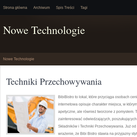
Strona główna
Archiwum
Spis Treści
Tagi
Nowe Technologie
Nowe Technologie
Techniki Przechowywania
BibiBistro to lokal, które przyciąga osobach c
internetowa opisuje charakter miejsca, w którym
apetyczne, ale również tworzone z pomysłem. T
zainteresować odwiedzających, poszukujących 
Składników i Techniki Przechowywania. Już od
wrażenie, że Bibi Bistro stawia na przyjazny sty