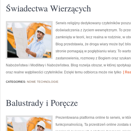
Świadectwa Wierzących
Serwis religijny dedykowany czytelników posz
doświadczenia z życiem wewnętrznym. To przest
zamknięta w teorii, lecz realna w rodzinie, w o
Blog przedstawia, że droga wiary może być blis
stronie pomagają w pogłębianiu wiary. To wartoś
zastanowienia, rozmowy z Bogiem oraz szukani
Nabożeństwa i Modlitwy i Nabożeństwa. Blog rozwija obszar, w której spotykają
oraz realne wątpliwości czytelników. Dzięki temu odbiorca może nie tylko
[ Rea
CATEGORIES:
NOWE TECHNOLOGIE
Balustrady i Poręcze
Prezentowana platforma online to serwis, w któ
funkcjonalnością. Ta przestrzeń online został