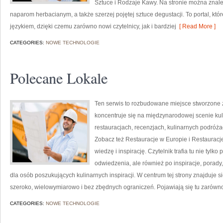
Sztuce i Rodzaje Kawy. Na stronie można znal
naparom herbacianym, a także szerzej pojętej sztuce degustacji. To portal, kt
językiem, dzięki czemu zarówno nowi czytelnicy, jak i bardziej
[ Read More ]
CATEGORIES:
NOWE TECHNOLOGIE
Polecane Lokale
Ten serwis to rozbudowane miejsce stworzone z
koncentruje się na międzynarodowej scenie kuli
restauracjach, recenzjach, kulinarnych podróża
Zobacz też Restauracje w Europie i Restauracje
wiedzę i inspirację. Czytelnik trafia tu nie tylk
odwiedzenia, ale również po inspiracje, porady, 
dla osób poszukujących kulinarnych inspiracji. W centrum tej strony znajduje 
szeroko, wielowymiarowo i bez zbędnych ograniczeń. Pojawiają się tu zarówn
CATEGORIES:
NOWE TECHNOLOGIE