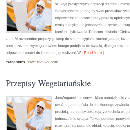
szukają praktycznych inspiracji do domu, miesz
Serwis prezentuje bogaty świat produktów zwią
odpowiednio dobrane lampy potrafią upiększyć k
cenią estetykę, ale jednocześnie zwracają uwa
komfort użytkowania. Polecam: Historia i Ciekaw
znaleźć różnorodne propozycje lamp do salonu, sypialni, kuchni, jadalni, łazi
pomieszczenie wymaga bowiem innego podejścia do światła, dlatego prezen
odpowiedni model do konkretnej przestrzeni. W
[ Read More ]
CATEGORIES:
NOWE TECHNOLOGIE
Przepisy Wegetariańskie
JemWegańsko to serwis, które narodziło się z z
uważnego podejścia do codziennego żywienia. T
prostotą, a przepisy pokazują, że kuchnia weg
jednocześnie sycąca. To kompendium pomysłów
rozwiązań na poranek, obiad, kolację, słodką p