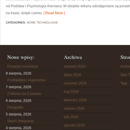
od Podstaw i Psychologia Kierowcy. W obrębie witryny udostępniane są porad
na trasie, dzięki czemu
[ Read More ]
CATEGORIES:
NOWE TECHNOLOGIE
Nowe wpisy:
Archiwa
Stro
Przepisy na kolacje
sierpień 2026
Arch
8 sierpnia, 2026
lipiec 2026
Spis T
Profilaktyka i ergonomia
czerwiec 2026
Tagi
7 sierpnia, 2026
maj 2026
Z Miłości do Czytania
kwiecień 2026
6 sierpnia, 2026
Fotografia
marzec 2026
5 sierpnia, 2026
luty 2026
Sport i Integracja
styczeń 2026
4 sierpnia, 2026