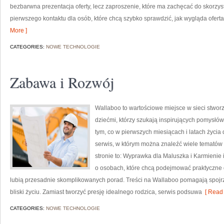
bezbarwna prezentacja oferty, lecz zaproszenie, które ma zachęcać do skorzys
pierwszego kontaktu dla osób, które chcą szybko sprawdzić, jak wygląda oferta.
More ]
CATEGORIES:
NOWE TECHNOLOGIE
Zabawa i Rozwój
Wallaboo to wartościowe miejsce w sieci stwor
dziećmi, którzy szukają inspirujących pomysłó
tym, co w pierwszych miesiącach i latach życia
serwis, w którym można znaleźć wiele tematów
stronie to: Wyprawka dla Maluszka i Karmienie 
o osobach, które chcą podejmować praktyczne d
lubią przesadnie skomplikowanych porad. Treści na Wallaboo pomagają spojr
bliski życiu. Zamiast tworzyć presję idealnego rodzica, serwis podsuwa
[ Read 
CATEGORIES:
NOWE TECHNOLOGIE