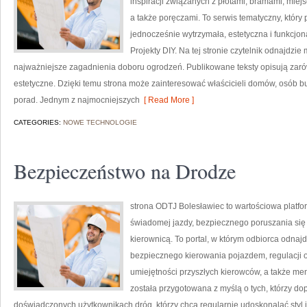
inspiracji związanych z płotami, bramami, mie
a także poręczami. To serwis tematyczny, który
jednocześnie wytrzymała, estetyczna i funkcjon
Projekty DIY. Na tej stronie czytelnik odnajdzi
najważniejsze zagadnienia doboru ogrodzeń. Publikowane teksty opisują zarów
estetyczne. Dzięki temu strona może zainteresować właścicieli domów, osób bu
porad. Jednym z najmocniejszych
[ Read More ]
CATEGORIES:
NOWE TECHNOLOGIE
Bezpieczeństwo na Drodze
strona ODTJ Bolesławiec to wartościowa platfor
świadomej jazdy, bezpiecznego poruszania się 
kierownicą. To portal, w którym odbiorca odnajdz
bezpiecznego kierowania pojazdem, regulacji
umiejętności przyszłych kierowców, a także me
została przygotowana z myślą o tych, którzy dop
doświadczonych użytkownikach dróg, którzy chcą regularnie udoskonalać styl j