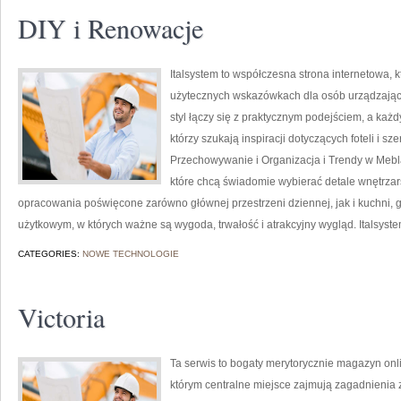
DIY i Renowacje
Italsystem to współczesna strona internetowa, k
użytecznych wskazówkach dla osób urządzającyc
styl łączy się z praktycznym podejściem, a każd
którzy szukają inspiracji dotyczących foteli i 
Przechowywanie i Organizacja i Trendy w Mebla
które chcą świadomie wybierać detale wnętrzar
opracowania poświęcone zarówno głównej przestrzeni dziennej, jak i kuchni, 
użytkowym, w których ważne są wygoda, trwałość i atrakcyjny wygląd. Italsyst
CATEGORIES:
NOWE TECHNOLOGIE
Victoria
Ta serwis to bogaty merytorycznie magazyn onl
którym centralne miejsce zajmują zagadnienia zw