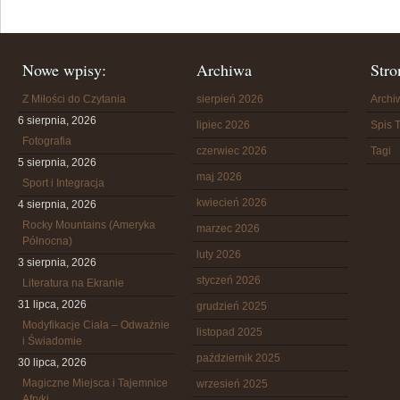
Nowe wpisy:
Archiwa
Stro
Z Miłości do Czytania
sierpień 2026
Arch
6 sierpnia, 2026
lipiec 2026
Spis T
Fotografia
czerwiec 2026
Tagi
5 sierpnia, 2026
maj 2026
Sport i Integracja
kwiecień 2026
4 sierpnia, 2026
Rocky Mountains (Ameryka
marzec 2026
Północna)
luty 2026
3 sierpnia, 2026
styczeń 2026
Literatura na Ekranie
31 lipca, 2026
grudzień 2025
Modyfikacje Ciała – Odważnie
listopad 2025
i Świadomie
październik 2025
30 lipca, 2026
Magiczne Miejsca i Tajemnice
wrzesień 2025
Afryki