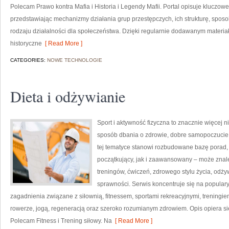
Polecam Prawo kontra Mafia i Historia i Legendy Mafii. Portal opisuje kluczow
przedstawiając mechanizmy działania grup przestępczych, ich strukturę, sposo
rodzaju działalności dla społeczeństwa. Dzięki regularnie dodawanym materi
historyczne
[ Read More ]
CATEGORIES:
NOWE TECHNOLOGIE
Dieta i odżywianie
Sport i aktywność fizyczna to znacznie więcej niż
sposób dbania o zdrowie, dobre samopoczucie
tej tematyce stanowi rozbudowane bazę porad,
początkujący, jak i zaawansowany – może znal
treningów, ćwiczeń, zdrowego stylu życia, odż
sprawności. Serwis koncentruje się na popular
zagadnienia związane z siłownią, fitnessem, sportami rekreacyjnymi, treningi
rowerze, jogą, regeneracją oraz szeroko rozumianym zdrowiem. Opis opiera si
Polecam Fitness i Trening siłowy. Na
[ Read More ]