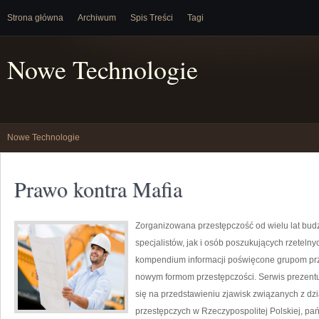
Strona główna
Archiwum
Spis Treści
Tagi
Nowe Technologie
Nowe Technologie
Prawo kontra Mafia
Zorganizowana przestępczość od wielu lat bu
specjalistów, jak i osób poszukujących rzeteln
kompendium informacji poświęcone grupom przest
nowym formom przestępczości. Serwis prezentu
się na przedstawieniu zjawisk związanych z dz
przestępczych w Rzeczypospolitej Polskiej, pa