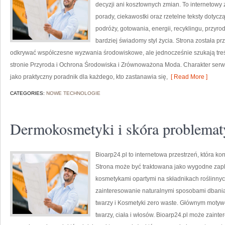
decyzji ani kosztownych zmian. To internetowy 
porady, ciekawostki oraz rzetelne teksty doty
podróży, gotowania, energii, recyklingu, przy
bardziej świadomy styl życia. Strona została p
odkrywać współczesne wyzwania środowiskowe, ale jednocześnie szukają treś
stronie Przyroda i Ochrona Środowiska i Zrównoważona Moda. Charakter serw
jako praktyczny poradnik dla każdego, kto zastanawia się,
[ Read More ]
CATEGORIES:
NOWE TECHNOLOGIE
Dermokosmetyki i skóra problemat
Bioarp24.pl to internetowa przestrzeń, która k
Strona może być traktowana jako wygodne zaple
kosmetykami opartymi na składnikach roślinnych
zainteresowanie naturalnymi sposobami dbania
twarzy i Kosmetyki zero waste. Głównym motyw
twarzy, ciała i włosów. Bioarp24.pl może zain