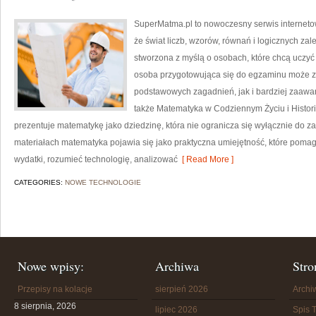
SuperMatma.pl to nowoczesny serwis interneto
że świat liczb, wzorów, równań i logicznych zal
stworzona z myślą o osobach, które chcą uczyć
osoba przygotowująca się do egzaminu może z
podstawowych zagadnień, jak i bardziej zaa
także Matematyka w Codziennym Życiu i Histori
prezentuje matematykę jako dziedzinę, która nie ogranicza się wyłącznie do
materiałach matematyka pojawia się jako praktyczna umiejętność, które poma
wydatki, rozumieć technologię, analizować
[ Read More ]
CATEGORIES:
NOWE TECHNOLOGIE
Nowe wpisy:
Archiwa
Stro
Przepisy na kolacje
sierpień 2026
Arch
8 sierpnia, 2026
lipiec 2026
Spis T