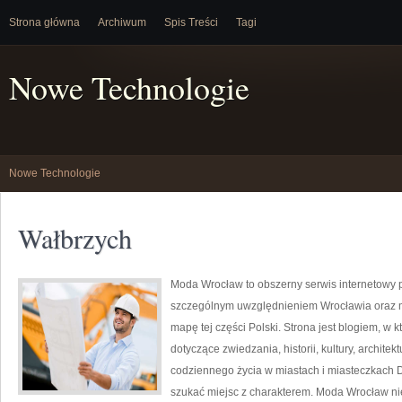
Strona główna
Archiwum
Spis Treści
Tagi
Nowe Technologie
Nowe Technologie
Wałbrzych
Moda Wrocław to obszerny serwis internetowy
szczególnym uwzględnieniem Wrocławia oraz mi
mapę tej części Polski. Strona jest blogiem, w 
dotyczące zwiedzania, historii, kultury, architek
codziennego życia w miastach i miasteczkach Do
szukać miejsc z charakterem. Moda Wrocław nie