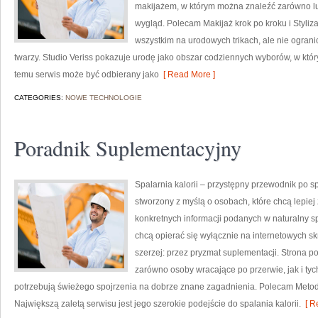
makijażem, w którym można znaleźć zarówno luź
wygląd. Polecam Makijaż krok po kroku i Styliza
wszystkim na urodowych trikach, ale nie ogra
twarzy. Studio Veriss pokazuje urodę jako obszar codziennych wyborów, w któ
temu serwis może być odbierany jako
[ Read More ]
CATEGORIES:
NOWE TECHNOLOGIE
Poradnik Suplementacyjny
Spalarnia kalorii – przystępny przewodnik po spa
stworzony z myślą o osobach, które chcą lepiej 
konkretnych informacji podanych w naturalny spo
chcą opierać się wyłącznie na internetowych skr
szerzej: przez pryzmat suplementacji. Strona p
zarówno osoby wracające po przerwie, jak i tyc
potrzebują świeżego spojrzenia na dobrze znane zagadnienia. Polecam Metody
Największą zaletą serwisu jest jego szerokie podejście do spalania kalorii.
[ R