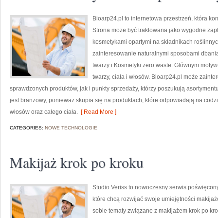
Bioarp24.pl to internetowa przestrzeń, która k
Strona może być traktowana jako wygodne zaple
kosmetykami opartymi na składnikach roślinnych
zainteresowanie naturalnymi sposobami dbania
twarzy i Kosmetyki zero waste. Głównym motyw
twarzy, ciała i włosów. Bioarp24.pl może zain
sprawdzonych produktów, jak i punkty sprzedaży, którzy poszukują asortyment
jest branżowy, ponieważ skupia się na produktach, które odpowiadają na codz
włosów oraz całego ciała.
[ Read More ]
CATEGORIES:
NOWE TECHNOLOGIE
Makijaż krok po kroku
Studio Veriss to nowoczesny serwis poświęcon
które chcą rozwijać swoje umiejętności makijaż
sobie tematy związane z makijażem krok po kro