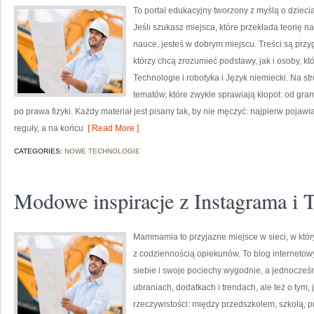
To portal edukacyjny tworzony z myślą o dzieci
Jeśli szukasz miejsca, które przekłada teorię 
nauce, jesteś w dobrym miejscu. Treści są przy
którzy chcą zrozumieć podstawy, jak i osoby, k
Technologie i robotyka i Język niemiecki. Na s
tematów, które zwykle sprawiają kłopot: od grama
po prawa fizyki. Każdy materiał jest pisany tak, by nie męczyć: najpierw pojawi
reguły, a na końcu
[ Read More ]
CATEGORIES:
NOWE TECHNOLOGIE
Modowe inspiracje z Instagrama i 
Mammamia to przyjazne miejsce w sieci, w któ
z codziennością opiekunów. To blog internetowy
siebie i swoje pociechy wygodnie, a jednocześni
ubraniach, dodatkach i trendach, ale też o tym,
rzeczywistości: między przedszkolem, szkołą, p