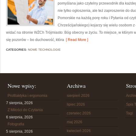
pomyślana jako czytelny przewodnik dla każdego
nie tylko ogłoszenia, ale też zaproszenie do d
Pomorskie na każdą porę roku i Pytania od czy
Chrześcijańskiego) kojarzy się wielu osobom z
widać na stronie WŻCh Trójmiasto: Bóg obecny w życiu. To miejsce, w którym w
się pozorów – bo duchowość, która
[ Read More ]
CATEGORIES:
NOWE TECHNOLOGIE
Nowe wpisy:
Archiwa
Stro
Profilaktyka i ergonomia
sierpień 2026
Arch
7 sierpnia, 2026
lipiec 2026
Spis T
Z Miłości do Czytania
czerwiec 2026
Tagi
6 sierpnia, 2026
maj 2026
Fotografia
kwiecień 2026
5 sierpnia, 2026