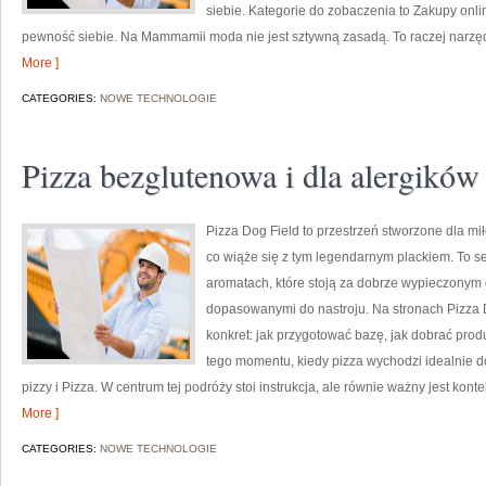
siebie. Kategorie do zobaczenia to Zakupy onli
pewność siebie. Na Mammamii moda nie jest sztywną zasadą. To raczej narzędzi
More ]
CATEGORIES:
NOWE TECHNOLOGIE
Pizza bezglutenowa i dla alergików
Pizza Dog Field to przestrzeń stworzone dla mił
co wiąże się z tym legendarnym plackiem. To se
aromatach, które stoją za dobrze wypieczonym 
dopasowanymi do nastroju. Na stronach Pizza Do
konkret: jak przygotować bazę, jak dobrać produ
tego momentu, kiedy pizza wychodzi idealnie d
pizzy i Pizza. W centrum tej podróży stoi instrukcja, ale równie ważny jest kontek
More ]
CATEGORIES:
NOWE TECHNOLOGIE