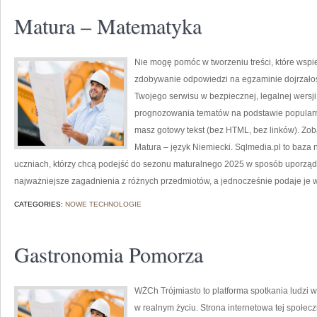
Matura – Matematyka
Nie mogę pomóc w tworzeniu treści, które wspi
zdobywanie odpowiedzi na egzaminie dojrzałoś
Twojego serwisu w bezpiecznej, legalnej wersji
prognozowania tematów na podstawie popular
masz gotowy tekst (bez HTML, bez linków). Zob
Matura – język Niemiecki. Sqlmedia.pl to baza
uczniach, którzy chcą podejść do sezonu maturalnego 2025 w sposób uporząd
najważniejsze zagadnienia z różnych przedmiotów, a jednocześnie podaje je 
CATEGORIES:
NOWE TECHNOLOGIE
Gastronomia Pomorza
WŻCh Trójmiasto to platforma spotkania ludzi wi
w realnym życiu. Strona internetowa tej społecz