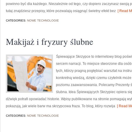
powinno być dla każdego. Niezależnie od tego, czy dopiero zaczynasz swoją 
tutaj znajdziesz przepisy, które pozwalają osiągnąć świetny efekt bez
[ Read Mo
CATEGORIES:
NOWE TECHNOLOGIE
Makijaż i fryzury ślubne
Śpiewające Skrzypce to internetowy blog poświ
sercem narracji. To miejsce stworzone dla osób
tych, którzy pragną pogłębiać warsztat na inst
konkretną wiedzą, dzięki czemu czytelnik moż
poziomu zaawansowania. Polecamy Prezenty śl
ślubna. Idea Śpiewających Skrzypiec opiera się
dźwięk potrafi opowiadać historie. Wpisy publikowane na stronie pomagają wy
pokazują, jak wiele barw ma skrzypcowa fraza. To blog, który rozwija
[ Read Mo
CATEGORIES:
NOWE TECHNOLOGIE