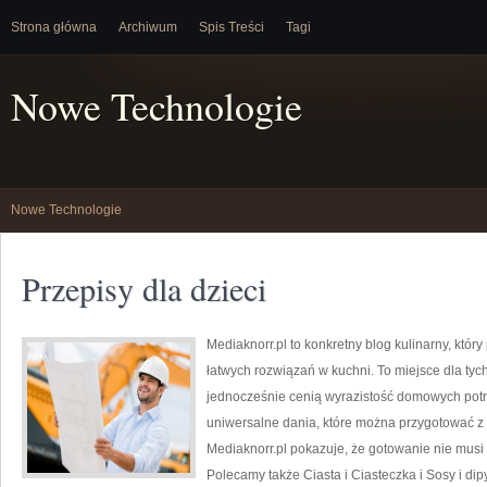
Strona główna
Archiwum
Spis Treści
Tagi
Nowe Technologie
Nowe Technologie
Przepisy dla dzieci
Mediaknorr.pl to konkretny blog kulinarny, któ
łatwych rozwiązań w kuchni. To miejsce dla tyc
jednocześnie cenią wyrazistość domowych potra
uniwersalne dania, które można przygotować z 
Mediaknorr.pl pokazuje, że gotowanie nie musi 
Polecamy także Ciasta i Ciasteczka i Sosy i dipy