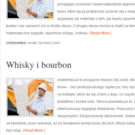
pomagają zrozumieć nawet najbardziej tajemni
treści, które łączą praktyczne uczenie się z nie
pojawiają się materiały o tym, jak lepiej zapami
testów i nie zamienić ich w źródło stresu. Z drugiej strony można tu trafić na t
matematyczne zagadki, tajemnice mózgu, historia
[ Read More ]
CATEGORIES:
NOWE TECHNOLOGIE
Whisky i bourbon
zrobdrinka.pl to przyjazne miejsce dla osób, kt
domu – bez profesjonalnego zaplecza i bez wy
na koktajle, które da się zrobić z tego, co częs
dodatków i kostek lodu. Strona powstała po to
efekt końcowy wyglądał efektownie. Polecamy ta
okazjonalne i Eksperymenty alkoholowe. Sedne
od klasyków, przez wariacje, aż po kreatywne kompozycje dla tych, którzy lubi
byś mógł
[ Read More ]