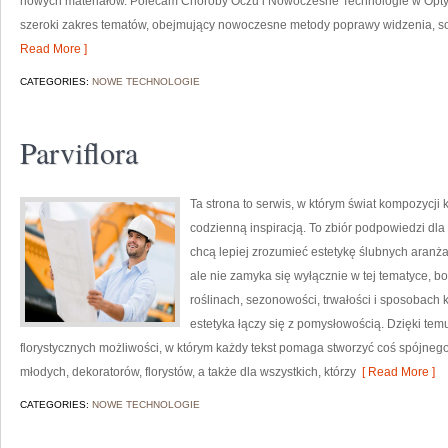
nowych materiałów. Polecam Choroby Oczu i Nowoczesne Technologie w Optyce.
szeroki zakres tematów, obejmujący nowoczesne metody poprawy widzenia, so
Read More ]
CATEGORIES:
NOWE TECHNOLOGIE
Parviflora
Ta strona to serwis, w którym świat kompozycji
codzienną inspiracją. To zbiór podpowiedzi dla
chcą lepiej zrozumieć estetykę ślubnych aranżac
ale nie zamyka się wyłącznie w tej tematyce, b
roślinach, sezonowości, trwałości i sposobach 
estetyka łączy się z pomysłowością. Dzięki temu
florystycznych możliwości, w którym każdy tekst pomaga stworzyć coś spójnego
młodych, dekoratorów, florystów, a także dla wszystkich, którzy
[ Read More ]
CATEGORIES:
NOWE TECHNOLOGIE