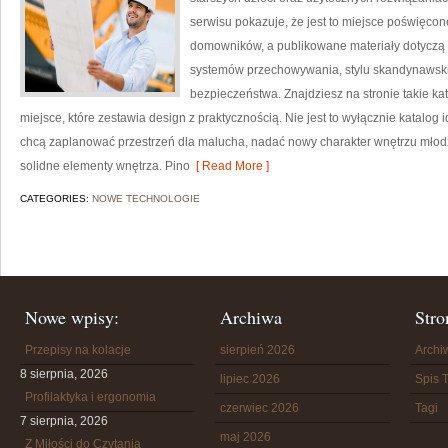
serwisu pokazuje, że jest to miejsce poświęco
domowników, a publikowane materiały dotyczą 
systemów przechowywania, stylu skandynawskie
bezpieczeństwa. Znajdziesz na stronie takie ka
miejsce, które zestawia design z praktycznością. Nie jest to wyłącznie katalog i
chcą zaplanować przestrzeń dla malucha, nadać nowy charakter wnętrzu mło
solidne elementy wnętrza. Pino
[ Read More ]
CATEGORIES:
NOWE TECHNOLOGIE
Nowe wpisy:
Archiwa
Stro
Przepisy na kolacje
sierpień 2026
Arch
8 sierpnia, 2026
lipiec 2026
Spis T
Profilaktyka i ergonomia
czerwiec 2026
Tagi
7 sierpnia, 2026
maj 2026
Z Miłości do Czytania