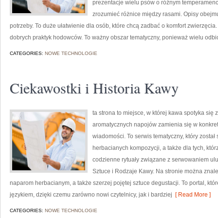
prezentacje wielu psów o różnym temperamenc
zrozumieć różnice między rasami. Opisy obejmu
potrzeby. To duże ułatwienie dla osób, które chcą zadbać o komfort zwierzęci
dobrych praktyk hodowców. To ważny obszar tematyczny, ponieważ wielu odb
CATEGORIES:
NOWE TECHNOLOGIE
Ciekawostki i Historia Kawy
ta strona to miejsce, w której kawa spotyka się 
aromatycznych napojów zamienia się w konkretne
wiadomości. To serwis tematyczny, który został
herbacianych kompozycji, a także dla tych, któr
codzienne rytuały związane z serwowaniem ul
Sztuce i Rodzaje Kawy. Na stronie można znal
naparom herbacianym, a także szerzej pojętej sztuce degustacji. To portal, kt
językiem, dzięki czemu zarówno nowi czytelnicy, jak i bardziej
[ Read More ]
CATEGORIES:
NOWE TECHNOLOGIE