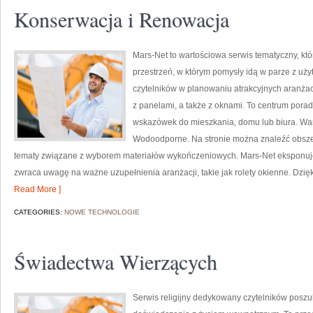
Konserwacja i Renowacja
Mars-Net to wartościowa serwis tematyczny, któ
przestrzeń, w którym pomysły idą w parze z u
czytelników w planowaniu atrakcyjnych aranżac
z panelami, a także z oknami. To centrum pora
wskazówek do mieszkania, domu lub biura. Wart
Wodoodporne. Na stronie można znaleźć obsze
tematy związane z wyborem materiałów wykończeniowych. Mars-Net eksponuje
zwraca uwagę na ważne uzupełnienia aranżacji, takie jak rolety okienne. Dzi
Read More ]
CATEGORIES:
NOWE TECHNOLOGIE
Świadectwa Wierzących
Serwis religijny dedykowany czytelników posz