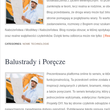
doświadczenia z życiem wewnętrznym. To przest
zamknięta w teorii, lecz realna w rodzinie, w o
Blog przedstawia, że droga wiary może być blis
stronie pomagają w pogłębianiu wiary. To wartoś
zastanowienia, rozmowy z Bogiem oraz szukani
Nabożeństwa i Modlitwy i Nabożeństwa. Blog rozwija obszar, w której spotykają
oraz realne wątpliwości czytelników. Dzięki temu odbiorca może nie tylko
[ Rea
CATEGORIES:
NOWE TECHNOLOGIE
Balustrady i Poręcze
Prezentowana platforma online to serwis, w któ
funkcjonalnością. Ta przestrzeń online został
inspiracji związanych z płotami, bramami, mie
a także poręczami. To serwis tematyczny, który
jednocześnie wytrzymała, estetyczna i funkcjon
Projekty DIY. Na tej stronie czytelnik odnajdzi
najważniejsze zagadnienia doboru ogrodzeń. Publikowane teksty opisują zarów