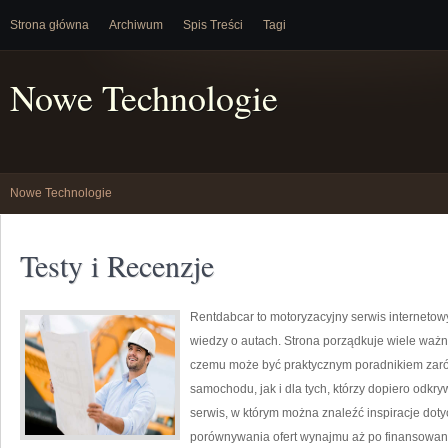
Strona główna
Archiwum
Spis Treści
Tagi
Nowe Technologie
Nowe Technologie
Testy i Recenzje
Rentdabcar to motoryzacyjny serwis internetowy
wiedzy o autach. Strona porządkuje wiele waż
czemu może być praktycznym poradnikiem zar
samochodu, jak i dla tych, którzy dopiero odkr
serwis, w którym można znaleźć inspiracje doty
porównywania ofert wynajmu aż po finansowan