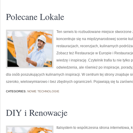
Polecane Lokale
Ten serwis to rozbudowane miejsce stworzone z
koncentruje się na międzynarodowej scenie kuli
restauracjach, recenzjach, kulinarnych podróża
Zobacz też Restauracje w Europie i Restauracje
wiedzę i inspirację. Czytelnik trafia tu nie tylk
odwiedzenia, ale również po inspiracje, porady, 
dla osób poszukujących kulinarnych inspiracji. W centrum tej strony znajduje 
szeroko, wielowymiarowo i bez zbędnych ograniczeń. Pojawiają się tu zarówn
CATEGORIES:
NOWE TECHNOLOGIE
DIY i Renowacje
Italsystem to współczesna strona internetowa, k