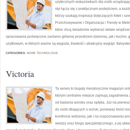
użytecznych wskazówkach dla osób urządzającyc
styl łączy się z praktycznym podejściem, a każd
którzy szukają inspiracji dotyczących foteli i 
Przechowywanie i Organizacja i Trendy w Mebla
które chcą świadomie wybierać detale wnętrzar
opracowania poświęcone zarówno głównej przestrzeni dziennej, jak i kuchni, 
użytkowym, w których ważne są wygoda, trwałość i atrakcyjny wygląd. Italsyst
CATEGORIES:
NOWE TECHNOLOGIE
Victoria
Ta serwis to bogaty merytorycznie magazyn onl
którym centralne miejsce zajmują zagadnienia zw
od badania wzroku oraz optyka. Już na pierwszy
do osób dbających o wzrok, ponieważ treści k
komforcie widzenia, jak i na rozpoznawaniu pr
wiedzy oraz bloga specjalistycznego, a jej ukł