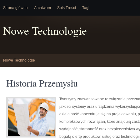
Strona główna
Archiwum
Spis Treści
Tagi
Nowe Technologie
Nowe Technologie
Historia Przemysłu
Tworzymy zaawansowane rozwiązania przeznacz
jakości systemy oraz urządzenia wykorzystują
działalność koncentruje się na projektowaniu, 
kompleksowych rozwiązań, które znajdują zasto
wydajność, staranność oraz bezpieczeństwo w
bogatą ofertę produktów, usług oraz technologi