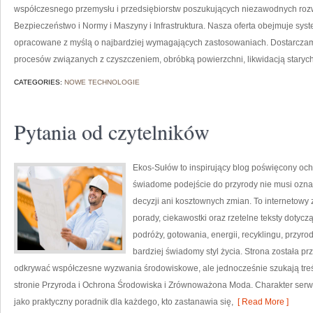
współczesnego przemysłu i przedsiębiorstw poszukujących niezawodnych roz
Bezpieczeństwo i Normy i Maszyny i Infrastruktura. Nasza oferta obejmuje sys
opracowane z myślą o najbardziej wymagających zastosowaniach. Dostarczamy
procesów związanych z czyszczeniem, obróbką powierzchni, likwidacją staryc
CATEGORIES:
NOWE TECHNOLOGIE
Pytania od czytelników
Ekos-Sułów to inspirujący blog poświęcony och
świadome podejście do przyrody nie musi ozn
decyzji ani kosztownych zmian. To internetowy 
porady, ciekawostki oraz rzetelne teksty doty
podróży, gotowania, energii, recyklingu, przy
bardziej świadomy styl życia. Strona została p
odkrywać współczesne wyzwania środowiskowe, ale jednocześnie szukają treś
stronie Przyroda i Ochrona Środowiska i Zrównoważona Moda. Charakter serw
jako praktyczny poradnik dla każdego, kto zastanawia się,
[ Read More ]