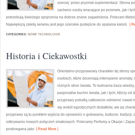
szerzej: przez pryzmat suplementacji. Strona p
zarówno osoby wracające po przerwie, jak i tyc
potrzebują świeżego spojrzenia na dobrze znane zagadnienia. Polecam Metody
Największą zaletą serwisu jest jego szerokie podejście do spalania kalorii.
[ R
CATEGORIES:
NOWE TECHNOLOGIE
Historia i Ciekawostki
Orientalno-przyprawowy charakter tej strony spr
osobach, które doceniają intensywne aromaty, n
różnych stron świata. To kulinarna baza wiedz
pasjonatów kuchni świata, jak i tych, którzy 
przyprawy potrafią całkowicie odmienić nawet n
się wokół egzotycznych dodatków, ale jej chara
przyprawy są tu punktem wyjścia do opowieści o gotowaniu, kulturze, tradycj
odkrywaniu nowych połączeń smakowych. Polecamy Perfumy a Okazje i Zapac
postrzegana jako
[ Read More ]