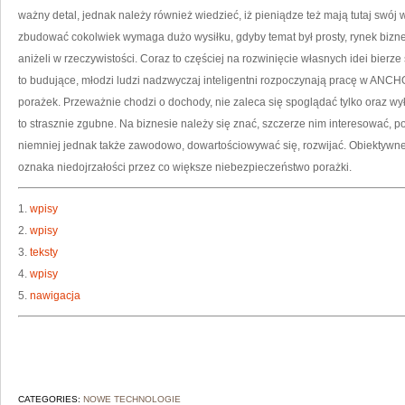
ważny detal, jednak należy również wiedzieć, iż pieniądze też mają tutaj swój
zbudować cokolwiek wymaga dużo wysiłku, gdyby temat był prosty, rynek bizn
aniżeli w rzeczywistości. Coraz to częściej na rozwinięcie własnych idei bierze 
to budujące, młodzi ludzi nadzwyczaj inteligentni rozpoczynają pracę w ANC
porażek. Przeważnie chodzi o dochody, nie zaleca się spoglądać tylko oraz wył
to strasznie zgubne. Na biznesie należy się znać, szczerze nim interesować, po
niemniej jednak także zawodowo, dowartościowywać się, rozwijać. Obiektywne
oznaka niedojrzałości przez co większe niebezpieczeństwo porażki.
1.
wpisy
2.
wpisy
3.
teksty
4.
wpisy
5.
nawigacja
CATEGORIES:
NOWE TECHNOLOGIE