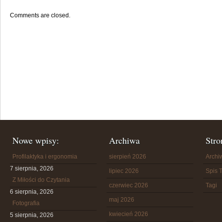
Comments are closed.
Nowe wpisy:
Archiwa
Stro
Profilaktyka i ergonomia
sierpień 2026
Arch
7 sierpnia, 2026
lipiec 2026
Spis T
Z Miłości do Czytania
czerwiec 2026
Tagi
6 sierpnia, 2026
maj 2026
Fotografia
kwiecień 2026
5 sierpnia, 2026