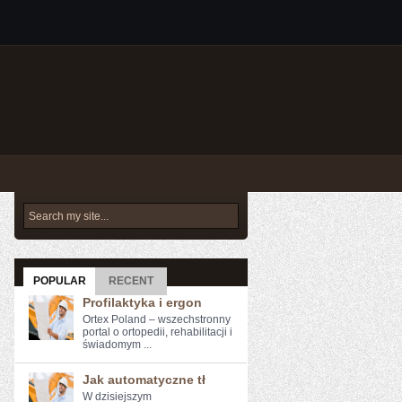
POPULAR
RECENT
Profilaktyka i ergon
Ortex Poland – wszechstronny
portal o ortopedii, rehabilitacji i
świadomym ...
Jak automatyczne tł
W‌ dzisiejszym