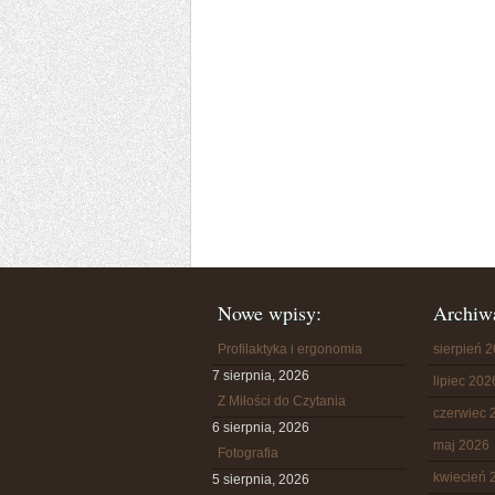
Nowe wpisy:
Archiw
Profilaktyka i ergonomia
sierpień 
7 sierpnia, 2026
lipiec 202
Z Miłości do Czytania
czerwiec 
6 sierpnia, 2026
maj 2026
Fotografia
kwiecień 
5 sierpnia, 2026