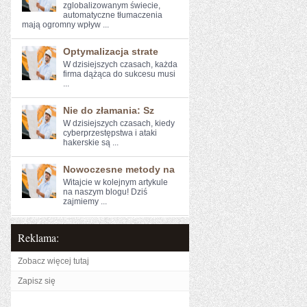
zglobalizowanym​ świecie,
⁣automatyczne ⁣tłumaczenia
mają ogromny wpływ ...
Optymalizacja strate
W dzisiejszych czasach, każda
firma dążąca do sukcesu musi
...
Nie do złamania: Sz
W ‍dzisiejszych czasach, kiedy
cyberprzestępstwa i ‌ataki
hakerskie są ...
Nowoczesne metody na
Witajcie w kolejnym artykule⁤
na naszym blogu! Dziś
zajmiemy ...
Reklama:
Zobacz więcej tutaj
Zapisz się