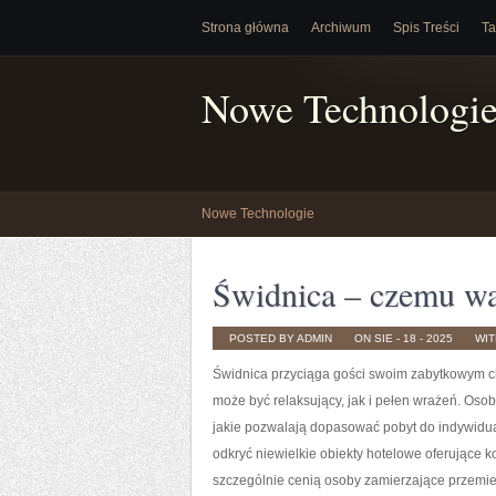
Strona główna
Archiwum
Spis Treści
Ta
Nowe Technologi
Nowe Technologie
Świdnica – czemu wa
POSTED BY ADMIN
ON SIE - 18 - 2025
WI
Świdnica przyciąga gości swoim zabytkowym ch
może być relaksujący, jak i pełen wrażeń. Oso
jakie pozwalają dopasować pobyt do indywidua
odkryć niewielkie obiekty hotelowe oferujące 
szczególnie cenią osoby zamierzające przemie