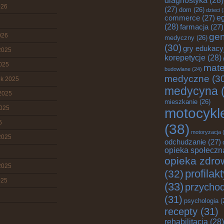
diagnostyka
(28)
026
(27)
dom
(26)
dzieci
(
commerce
(27)
e
(28)
farmacja
(27)
gen
026
medyczny
(26)
(30)
gry edukacy
2025
korepetycje
(28)
2025
mate
budowlane
(24)
medyczne
(3
ik 2025
medycyna
(
2025
mieszkanie
(26)
2025
motocykl
5
(38)
motoryzacja
(
2025
odchudzanie
(27)
opieka społeczn
opieka zdro
2025
profilak
(32)
025
(33)
przychod
(31)
psychologia
(
recepty
(31)
rehabilitacja
(28)