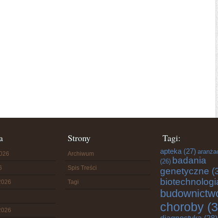
a
Strony
Tagi:
apteka
(27)
aranża
2026
Archiwum
badania
(26)
6
Spis Treści
genetyczne
(
biotechnologi
2026
Tagi
budownictw
choroby
(3
2026