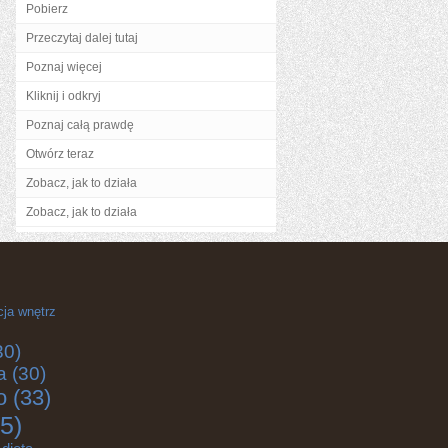
Pobierz
Przeczytaj dalej tutaj
Poznaj więcej
Kliknij i odkryj
Poznaj całą prawdę
Otwórz teraz
Zobacz, jak to działa
Zobacz, jak to działa
cja wnętrz
30)
a
(30)
o
(33)
5)