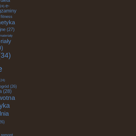
dieta
e-
24)
gzaminy
fitness
etyka
jne
(27)
materiały
riały
0)
34)
e
24)
ogród
(26)
a
(28)
wotna
tyka
nia
26)
remont