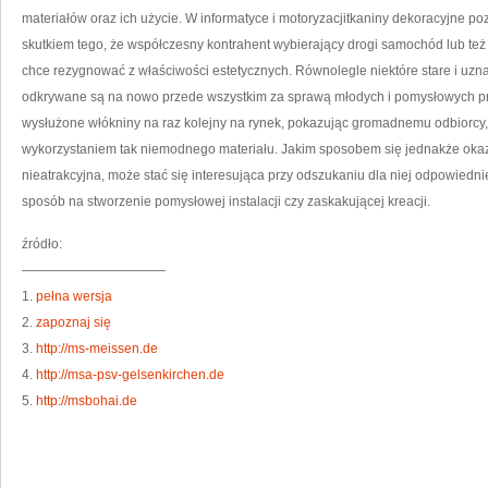
materiałów oraz ich użycie. W informatyce i motoryzacjitkaniny dekoracyjne p
skutkiem tego, że współczesny kontrahent wybierający drogi samochód lub też 
chce rezygnować z właściwości estetycznych. Równolegle niektóre stare i uznaw
odkrywane są na nowo przede wszystkim za sprawą młodych i pomysłowych pr
wysłużone włókniny na raz kolejny na rynek, pokazując gromadnemu odbiorc
wykorzystaniem tak niemodnego materiału. Jakim sposobem się jednakże okaz
nieatrakcyjna, może stać się interesująca przy odszukaniu dla niej odpowiednie
sposób na stworzenie pomysłowej instalacji czy zaskakującej kreacji.
źródło:
———————————
1.
pełna wersja
2.
zapoznaj się
3.
http://ms-meissen.de
4.
http://msa-psv-gelsenkirchen.de
5.
http://msbohai.de